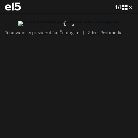
1
/
1
Tchajwanský prezident Laj Čching-te.
|
Zdroj: Profimedia