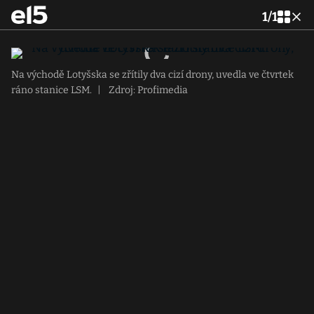
1
/
1
Na východě Lotyšska se zřítily dva cizí drony, uvedla ve čtvrtek
ráno stanice LSM.
|
Zdroj: Profimedia