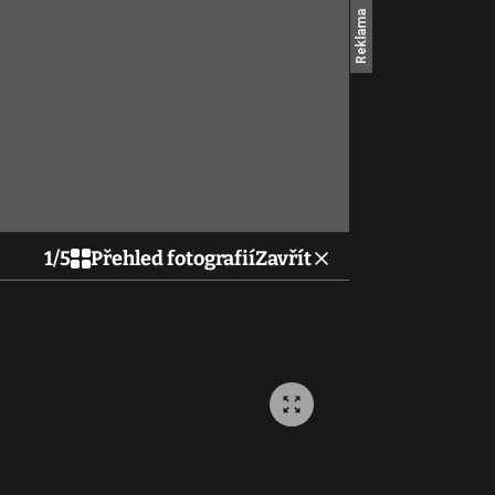
1
/
5
Přehled fotografií
Zavřít