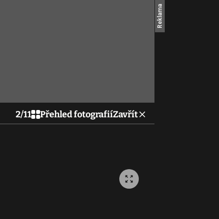
2
/
11
Přehled fotografií
Zavřít