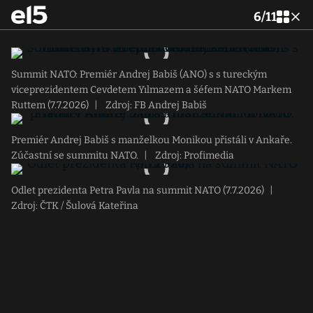
6
/
11
Summit NATO: Premiér Andrej Babiš (ANO) s s tureckým
viceprezidentem Cevdetem Yılmazem a šéfem NATO Markem
Ruttem (7.7.2026)
|
Zdroj: FB Andrej Babiš
Premiér Andrej Babiš s manželkou Monikou přistáli v Ankaře.
Zúčastní se summitu NATO.
|
Zdroj: Profimedia
Odlet prezidenta Petra Pavla na summit NATO (7.7.2026)
|
Zdroj: ČTK / Šulová Kateřina