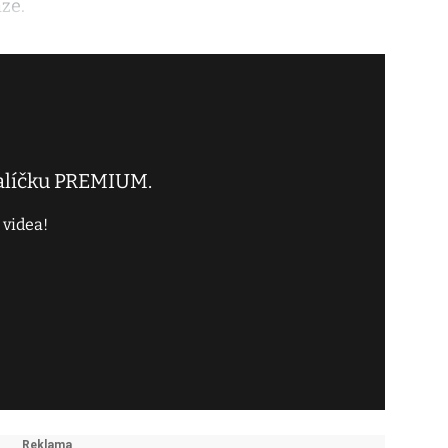
ze.
balíčku PREMIUM.
 videa!