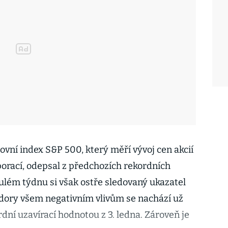
ovní index S&P 500, který měří vývoj cen akcií
orací, odepsal z předchozích rekordních
nulém týdnu si však ostře sledovaný ukazatel
zdory všem negativním vlivům se nachází už
dní uzavírací hodnotou z 3. ledna. Zároveň je