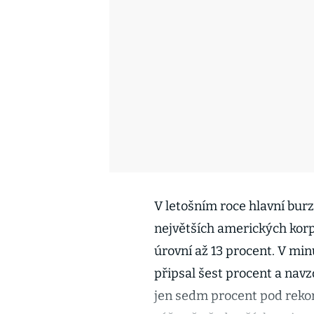
V letošním roce hlavní burz
největších amerických korp
úrovní až 13 procent. V mi
připsal šest procent a nav
jen sedm procent pod rekor