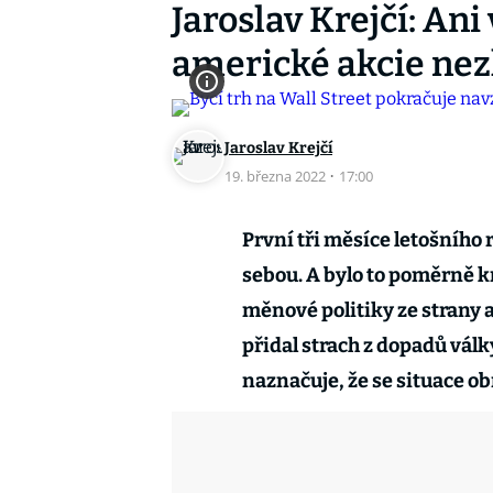
Jaroslav Krejčí: Ani
americké akcie nezl
Jaroslav Krejčí
19. března 2022
·
17:00
První tři měsíce letošního 
sebou. A bylo to poměrně 
měnové politiky ze strany 
přidal strach z dopadů válk
naznačuje, že se situace ob