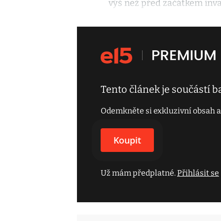
výš než před začátkem inva
Tento článek je součástí 
Odemkněte si exkluzivní obsah a
Koupit
Už mám předplatné.
Přihlásit se