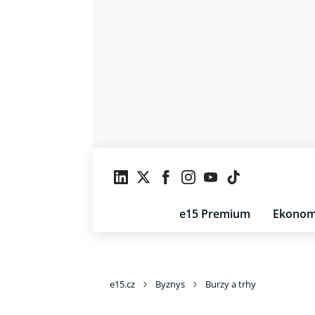
e15 Premium
Ekonom
e15.cz
Byznys
Burzy a trhy