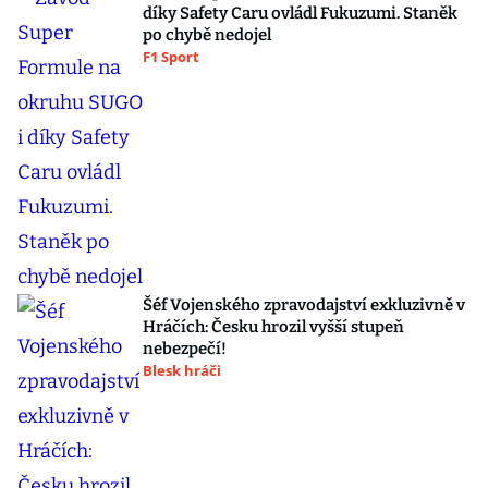
díky Safety Caru ovládl Fukuzumi. Staněk
po chybě nedojel
F1 Sport
Šéf Vojenského zpravodajství exkluzivně v
Hráčích: Česku hrozil vyšší stupeň
nebezpečí!
Blesk hráči