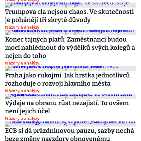
Trumpova cla nejsou chaos. Ve skutečnosti
je pohánějí tři skryté důvody
Názory a analýzy
Konec tajných platů. Zaměstnanci budou
moci nahlédnout do výdělků svých kolegů a
nejen do toho
Názory a analýzy
Praha jako rukojmí. Jak hrstka jednotlivců
rozhoduje o rozvoji hlavního města
Názory a analýzy
Výdaje na obranu růst nezajistí. To ovšem
není jejich účel
Názory a analýzy
ECB si dá prázdninovou pauzu, sazby nechá
beze změny navzdory obnovenému