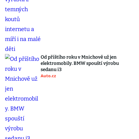
Od příštího roku v Mnichově už jen
elektromobily. BMW spouští výrobu
sedanu i3
Auto.cz