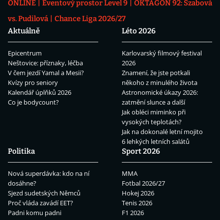
ONLINE
Eventový prostor Level 9
OKTAGON 92: Szabová
vs. Pudilová
Chance Liga 2026/27
Aktuálně
Léto 2026
Epicentrum
Karlovarský filmový festival
Neštovice: příznaky, léčba
2026
V čem jezdí Yamal a Mesii?
Znamení, že jste potkali
Kvízy pro seniory
někoho z minulého života
Kalendář úplňků 2026
Astronomické úkazy 2026:
Co je bodycount?
zatmění slunce a další
Jak obléci miminko při
vysokých teplotách?
Jak na dokonalé letní mojito
6 lehkých letních salátů
Politika
Sport 2026
Nová superdávka: kdo na ní
MMA
dosáhne?
Fotbal 2026/27
Sjezd sudetských Němců
Hokej 2026
Proč vláda zavádí EET?
Tenis 2026
Padni komu padni
F1 2026