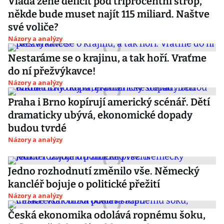
Vláda žene deficit pod tříprocentní strop,
někde bude muset najít 115 miliard. Naštve
své voliče?
Názory a analýzy
Nestaráme se o krajinu, a tak hoří. Vraťme
do ní přežvýkavce!
Názory a analýzy
Praha i Brno kopírují americký scénář. Dětí
dramaticky ubývá, ekonomické dopady
budou tvrdé
Názory a analýzy
Jedno rozhodnutí změnilo vše. Německý
kancléř bojuje o politické přežití
Názory a analýzy
Česká ekonomika odolává ropnému šoku,