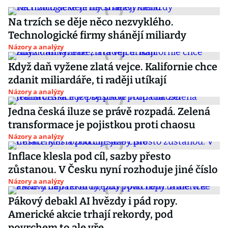
Na trzích se děje něco nezvyklého.
Technologické firmy shánějí miliardy
Názory a analýzy
Když daň vyžene zlatá vejce. Kalifornie chce
zdanit miliardáře, ti raději utíkají
Názory a analýzy
Jedna česká iluze se právě rozpadá. Zelená
transformace je pojistkou proti chaosu
Názory a analýzy
Inflace klesla pod cíl, sazby přesto
zůstanou. V Česku nyní rozhoduje jiné číslo
Názory a analýzy
Pákový debakl AI hvězdy i pád ropy.
Americké akcie trhají rekordy, pod
povrchem to ale vře