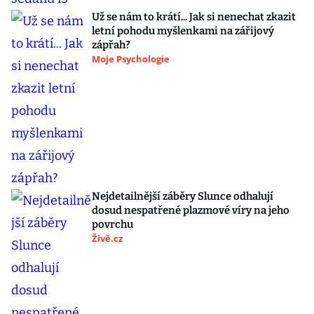
Už se nám to krátí... Jak si nenechat zkazit
letní pohodu myšlenkami na zářijový
zápřah?
Moje Psychologie
Nejdetailnější záběry Slunce odhalují
dosud nespatřené plazmové víry na jeho
povrchu
Živě.cz