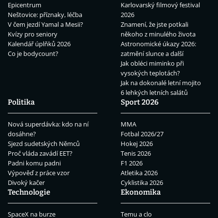
Epicentrum
Karlovarský filmový festival
Neštovice: příznaky, léčba
2026
V čem jezdí Yamal a Mesii?
Znamení, že jste potkali
Kvízy pro seniory
někoho z minulého života
Kalendář úplňků 2026
Astronomické úkazy 2026:
Co je bodycount?
zatmění slunce a další
Jak obléci miminko při
vysokých teplotách?
Jak na dokonalé letní mojito
6 lehkých letních salátů
Politika
Sport 2026
Nová superdávka: kdo na ní
MMA
dosáhne?
Fotbal 2026/27
Sjezd sudetských Němců
Hokej 2026
Proč vláda zavádí EET?
Tenis 2026
Padni komu padni
F1 2026
Výpověď z práce vzor
Atletika 2026
Divoký kačer
Cyklistika 2026
Technologie
Ekonomika
SpaceX na burze
Temu a clo