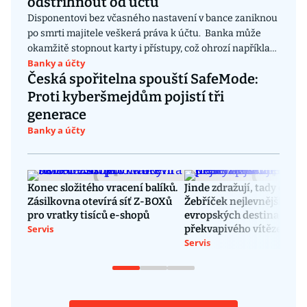
odstřihnout od účtu
Disponentovi bez včasného nastavení v bance zaniknou
po smrti majitele veškerá práva k účtu. Banka může
okamžitě stopnout karty i přístupy, což ohrozí například
Banky a účty
splácení hypotéky. Částka na účtu je součástí dědictví a
Česká spořitelna spouští SafeMode:
její použití pro osobní potřebu je protizákonné.
Proti kyberšmejdům pojistí tři
generace
Banky a účty
Konec složitého vracení balíků.
Jinde zdražují, tady ceny k
Zásilkovna otevírá síť Z-BOXů
Žebříček nejlevnějších
pro vratky tisíců e-shopů
evropských destinací má
Servis
překvapivého vítěze
Servis