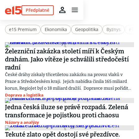
Předplatné
e15 Premium
Ekonomika
Geopolitika
Byznys
e15 
Železniční zakázka století míří k Českým
drahám. Jako vítěze je schválili středočeští
radní
České dráhy získaly třicetiletou zakázku na provoz vlaků v
Praze a Středočeském kraji. Jejich nabídka činila 165 miliard
korun, RegioJet byl o 18 miliard dražší. Dopravce musí pořídit
Doprava a logistika
nové soupravy EMU 400.
Jedna česká iluze se právě rozpadá. Zelená
transformace je pojistkou proti chaosu
Názory a analýzy
Tekuté zlato opět dostojí své přezdívce.