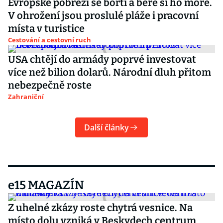
Evropské pobřeží se bortí a bere si ho moře.
V ohrožení jsou proslulé pláže i pracovní
místa v turistice
Cestování a cestovní ruch
USA chtějí do armády poprvé investovat
více než bilion dolarů. Národní dluh přitom
nebezpečně roste
Zahraniční
Další články
e15 MAGAZÍN
Z uhelné zkázy roste chytrá vesnice. Na
místo dolu vzniká v Beskydech centrum