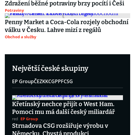
Zdražení běžné potraviny brzy pocítí i Češi
Potraviny
Penny Market a Coca-Cola rozjely obchodní
válku v Česku. Lahve mizí z regálů
Obchod a služby
Největší české skupiny
EP Group
ČEZ
KKCG
PPF
CSG
Křetínský nechce přijít o West Ham.
Pomoci mu má další český miliardář
red
EP Group
Strnadova CSG rozšiřuje výrobu v
Německu. Chystá produkci