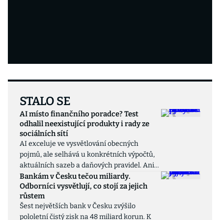
STALO SE
AI místo finančního poradce? Test
odhalil neexistující produkty i rady ze
sociálních sítí
AI exceluje ve vysvětlování obecných
pojmů, ale selhává u konkrétních výpočtů,
aktuálních sazeb a daňových pravidel. Ani
nejúspěšnější nástroje se nevyhnuly
Bankám v Česku tečou miliardy.
Odborníci vysvětlují, co stojí za jejich
uvádění neexistujících finančních produktů
růstem
nebo odkazování na neaktuální poradenské
Šest největších bank v Česku zvýšilo
služby. Některé modely při tvorbě
pololetní čistý zisk na 48 miliard korun. K
doporučení čerpají z diskusních fór jako