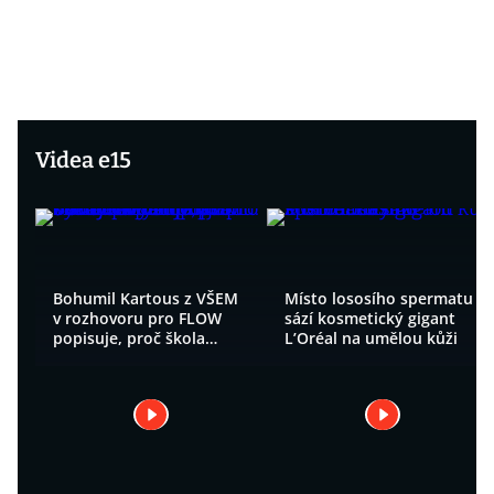
Videa e15
Bohumil Kartous z VŠEM
Místo lososího spermatu
v rozhovoru pro FLOW
sází kosmetický gigant
popisuje, proč škola
L’Oréal na umělou kůži
nahradila psaní
bakalářských prací
obhajobou byznysových
projektů.