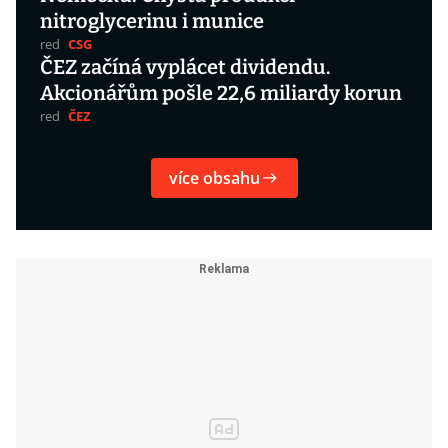
nitroglycerinu i munice
red
CSG
ČEZ začíná vyplácet dividendu.
Akcionářům pošle 22,6 miliardy korun
red
ČEZ
více obsahu