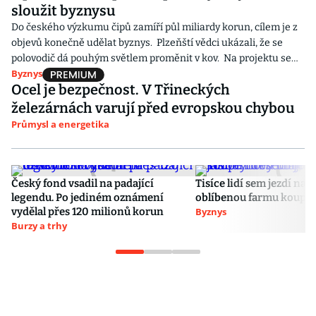
sloužit byznysu
Do českého výzkumu čipů zamíří půl miliardy korun, cílem je z
objevů konečně udělat byznys. Plzeňští vědci ukázali, že se
polovodič dá pouhým světlem proměnit v kov. Na projektu se
Byznys
sešly univerzity s předními výrobci jako je Onsemi, Meopta i
Ocel je bezpečnost. V Třineckých
dodavatel Nvidie.
železárnách varují před evropskou chybou
Průmysl a energetika
Český fond vsadil na padající
Tisíce lidí sem jezdí na 
legendu. Po jediném oznámení
oblíbenou farmu koupil 
vydělal přes 120 milionů korun
Byznys
Burzy a trhy