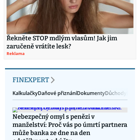
Řekněte STOP mdlým vlasům! Jak jim
zaručeně vrátíte lesk?
Reklama
FINEXPERT
Kalkulačky
Daňové přiznání
Dokumenty
Důchody
Pojiš
Nebezpečný omyl s penězi v
manželství: Proč vás po úmrtí partnera
může banka ze dne na den