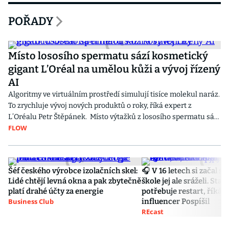
POŘADY
Místo lososího spermatu sází kosmetický
gigant L’Oréal na umělou kůži a vývoj řízený
AI
Algoritmy ve virtuálním prostředí simulují tisíce molekul naráz.
To zrychluje vývoj nových produktů o roky, říká expert z
L’Oréalu Petr Štěpánek. Místo výtažků z lososího spermatu sází
FLOW
L’Oréal na šetrnou látku PDRN získávanou z rostlin. L’Oréal
spouští také novou kampaň na YouTube, kde chce edukovat
zákazníky o účinných látkách v kosmetice.
Šéf českého výrobce izolačních skel:
🎧 V 16 letech si začal s
Lidé chtějí levná okna a pak zbytečně
škole jej ale sráželi. Sta
platí drahé účty za energie
potřebuje restart, říká st
Business Club
influencer Pospíšil
REcast