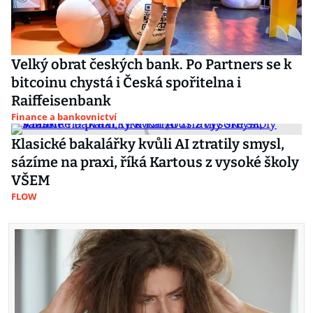
Velký obrat českých bank. Po Partners se k
bitcoinu chystá i Česká spořitelna i
Raiffeisenbank
Finance a bankovnictví
Klasické bakalářky kvůli AI ztratily smysl,
sázíme na praxi, říká Kartous z vysoké školy
VŠEM
FLOW