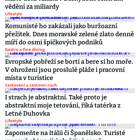
vědění za miliardy
Lifestyle
Komunisté ho zakázali jako buržoazní
přežitek. Dnes moravské zelené zlato denně
míří do osmi špičkových podniků
Gastro a fine dining
Evropské pobřeží se bortí a bere si ho moře.
V ohrožení jsou proslulé pláže i pracovní
místa v turistice
Cestování a cestovní ruch
I strach je abstraktní. Také proto je
abstraktní moje tetování, říká tatérka z
Letné Duhovka
Lifestyle
Zapomeňte na Itálii či Španělsko. Turisté