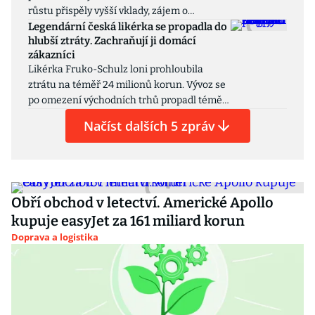
růstu přispěly vyšší vklady, zájem o
Reddit nebo z videí na YouTube.
hypotéky i investiční produkty. Analytici
Legendární česká likérka se propadla do
hlubší ztráty. Zachraňují ji domácí
očekávají, že silná ziskovost bank bude
zákazníci
pokračovat i v dalších měsících.
Likérka Fruko-Schulz loni prohloubila
ztrátu na téměř 24 milionů korun. Vývoz se
po omezení východních trhů propadl téměř
o 80 procent. Nové vedení zahájilo
Načíst dalších 5 zpráv
restrukturalizaci a posílilo prodeje na
českém trhu.
Obří obchod v letectví. Americké Apollo
kupuje easyJet za 161 miliard korun
Doprava a logistika