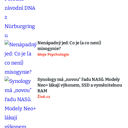
Nenápadný jed: Co je (a co není)
misogynie?
Moje Psychologie
Synology má „novou“ řadu NASů. Modely
Neo+ lákají výkonem, SSD a vyměnitelnou
RAM
Živě.cz