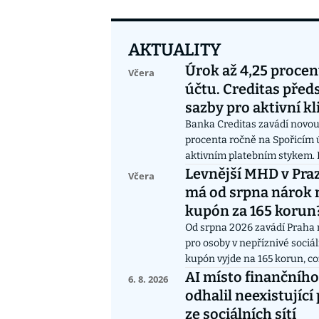
AKTUALITY
Úrok až 4,25 procen
Včera
účtu. Creditas před
sazby pro aktivní kl
investory
Banka Creditas zavádí novou
procenta ročně na Spořicím ú
aktivním platebním stykem. I
mohou dosáhnout na maximá
Levnější MHD v Praz
Včera
výši 4,25 procenta ročně. Zůs
má od srpna nárok 
korun jsou nově úročeny nad
kupón za 165 korun
procenta bez dalších podmín
Od srpna 2026 zavádí Praha n
pro osoby v nepříznivé sociál
kupón vyjde na 165 korun, c
70procentní slevu oproti b
AI místo finančního
6. 8. 2026
Nárok je vázán na pobírání „s
odhalil neexistující
rámci nového systému sociál
ze sociálních sítí