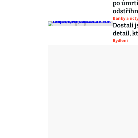
po úmrtí
odstřihn
Banky a účt
Dostali 
detail, 
Bydlení