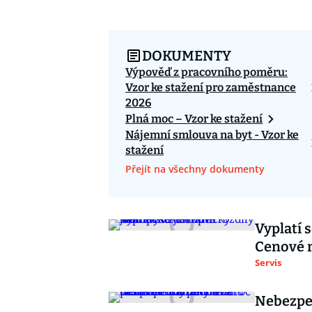
DOKUMENTY
Výpověď z pracovního poměru:
Vzor ke stažení pro zaměstnance
2026
Plná moc – Vzor ke stažení
Nájemní smlouva na byt - Vzor ke
stažení
Přejít na všechny dokumenty
Vyplatí
Cenové r
Servis
Nebezpeč