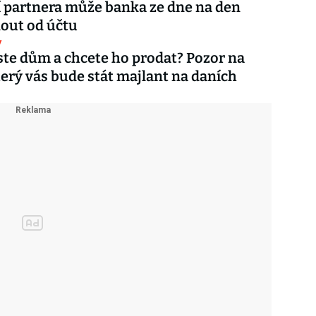
 partnera může banka ze dne na den
out od účtu
y
jste dům a chcete ho prodat? Pozor na
který vás bude stát majlant na daních