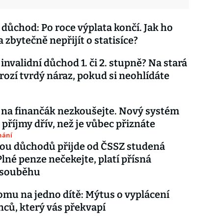
důchod: Po roce výplata končí. Jak ho
 zbytečně nepřijít o statisíce?
invalidní důchod 1. či 2. stupně? Na stará
rozí tvrdý náraz, pokud si neohlídáte
 na finančák nezkoušejte. Nový systém
 příjmy dřív, než je vůbec přiznáte
nání
ou důchodů přijde od ČSSZ studená
Plné penze nečekejte, platí přísná
 souběhu
omu na jedno dítě: Mýtus o vyplácení
ců, který vás překvapí