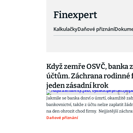
Finexpert
Kalkulačky
Daňové přiznání
Dokume
Když zemře OSVČ, banka z
účtům. Záchrana rodinné 
jeden zásadní krok
Jakmile se banka dozví o úmrtí, okamžitě zab
bankovnictví, takže z účtu nelze zaplatit žá
na den ohrozit chod firmy. Nejjistější zách
Daňové přiznání
správce pozůstalosti formou notářského zápis
Vzhledem k velmi nízkým pozůstalostním dů
důležitá také životní pojistka.