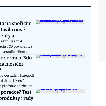
ta na spořicím
stavila nové
ienty a
 akční sazbu 4
čtu TOP pro klienty s
nvestující klienti
lní zhodnocení ve
e se vrací. Kdo
tatky nad 500 tisíc
na měsíční
standardní sazbou 3,3
?
ek.
ovou tarifní kategorii
ní situaci. Měsíční
ož představuje zhruba
ěžnému předplatnému.
 poradce? Test
ložky na živobytí“ v
 produkty i rady
ní pomoci.