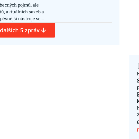
obecných pojmů, ale
tů, aktuálních sazeb a
pěšnější nástroje se
ících finančních
 dalších 5 zpráv
a neaktuální
modely při tvorbě
ích fór jako Reddit