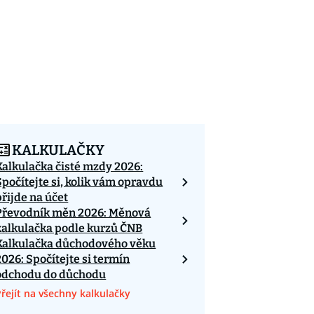
KALKULAČKY
Kalkulačka čisté mzdy 2026:
Spočítejte si, kolik vám opravdu
přijde na účet
Převodník měn 2026: Měnová
kalkulačka podle kurzů ČNB
Kalkulačka důchodového věku
2026: Spočítejte si termín
odchodu do důchodu
Přejít na všechny kalkulačky