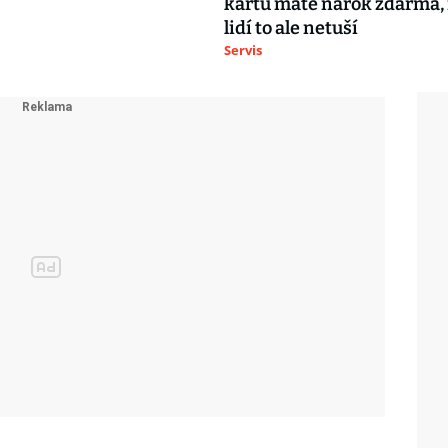
kartu máte nárok zdarma
lidí to ale netuší
Servis