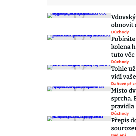
Vdovský 
obnovit a
Důchody
Pobíráte 
kolena h
tuto věc
Důchody
Tohle už
vidí vaše
Daňové přiz
Místo dv
sprcha. 
pravidla
Důchody
Přepis d
sourozen
Bydlení