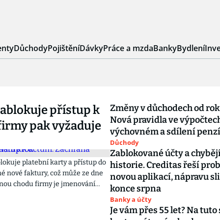
nty
Důchody
Pojištění
Dávky
Práce a mzda
Banky
Bydlení
Inve
Změny v důchodech od rok
ablokuje přístup k
Nová pravidla ve výpočtec
firmy pak vyžaduje
výchovném a sdílení penz
Důchody
Zablokované účty a chybějí
lokuje platební karty a přístup do
historie. Creditas řeší pro
dné nové faktury, což může ze dne
novou aplikací, nápravu sl
ranou chodu firmy je jmenování
konce srpna
u ještě za života majitele.
Banky a účty
chodům po OSVČ je pro rodinu
Je vám přes 55 let? Na tuto