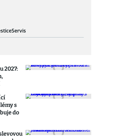
stice
Servis
u 2027:
h,
í
cí
blémy s
ibuje do
 slevovou