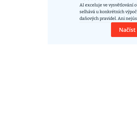
AI exceluje ve vysvětlování 
selhává u konkrétních výpoč
daňových pravidel. Ani nejús
nevyhnuly uvádění neexistuj
Načíst
produktů nebo odkazování n
poradenské služby. Některé 
doporučení čerpají z diskusn
nebo z videí na YouTube.