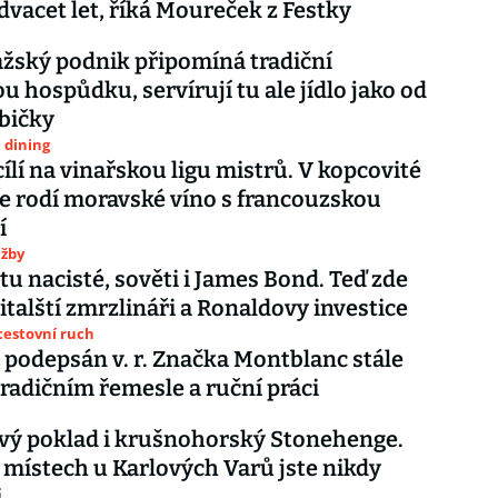
dvacet let, říká Moureček z Festky
žský podnik připomíná tradiční
u hospůdku, servírují tu ale jídlo jako od
bičky
e dining
ílí na vinařskou ligu mistrů. V kopcovité
se rodí moravské víno s francouzskou
í
užby
 tu nacisté, sověti i James Bond. Teď zde
italští zmrzlináři a Ronaldovy investice
cestovní ruch
podepsán v. r. Značka Montblanc stále
 tradičním řemesle a ruční práci
vý poklad i krušnohorský Stonehenge.
 místech u Karlových Varů jste nikdy
i