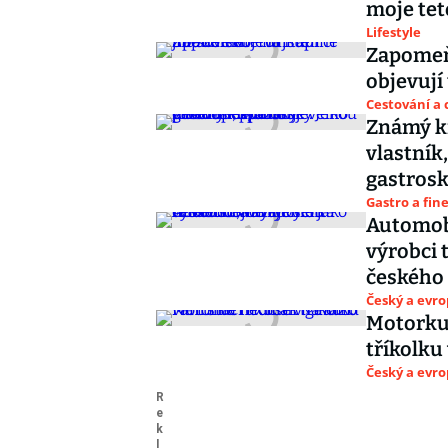
moje tet
Lifestyle
Zapomeňt
objevují
Cestování a 
Známý k
vlastník
gastros
Gastro a fin
Automobi
výrobci 
českého
Český a evr
Motorku 
tříkolku
Český a evr