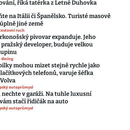
ování, říká tatérka z Letné Duhovka
e na Itálii či Španělsko. Turisté masově
 úplně jiné země
cestovní ruch
rkonošský pivovar expanduje. Jeho
, pražský developer, buduje velkou
kupinu
e dining
lky mohou mizet stejně rychle jako
tlačítkových telefonů, varuje šéfka
 Volva
opský autoprůmysl
nechte v garáži. Na tuhle luxusní
 vám stačí řidičák na auto
opský autoprůmysl