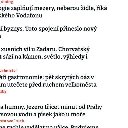
e dining
gie zaplňují mezery, neberou židle, říká
eského Vodafonu
í byznys. Toto spojení přineslo nový
n
uxusních vil u Zadaru. Chorvatský
t sází na kámen, světlo, výhledy i
avebnictví
ři gastronomie: pět skrytých oáz v
am utečete před ruchem velkoměsta
užby
za humny. Jezero třicet minut od Prahy
sovou vodu a písek jako u moře
cestovní ruch
 rychle vydělat na válce. Budujeme