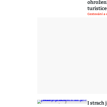
ohrožení
turistice
Cestování a 
I strach 