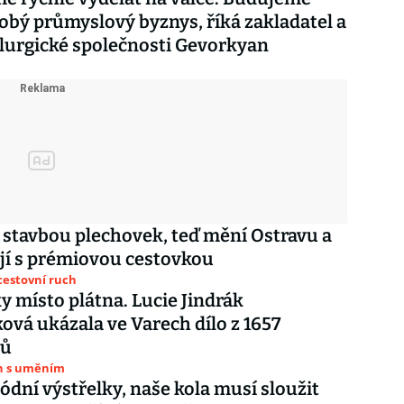
bý průmyslový byznys, říká zakladatel a
lurgické společnosti Gevorkyan
e stavbou plechovek, teď mění Ostravu a
jí s prémiovou cestovkou
cestovní ruch
y místo plátna. Lucie Jindrák
ová ukázala ve Varech dílo z 1657
tů
rh s uměním
dní výstřelky, naše kola musí sloužit