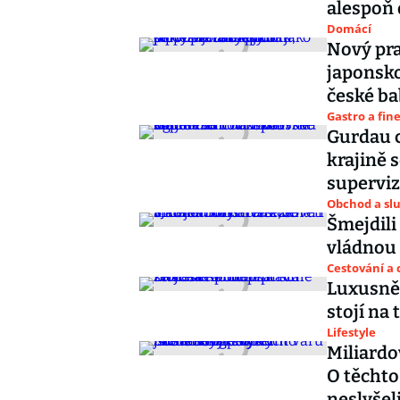
alespoň 
Domácí
Nový pra
japonsko
české ba
Gastro a fin
Gurdau c
krajině 
superviz
Obchod a sl
Šmejdili
vládnou 
Cestování a 
Luxusně 
stojí na
Lifestyle
Miliardo
O těchto
neslyšel