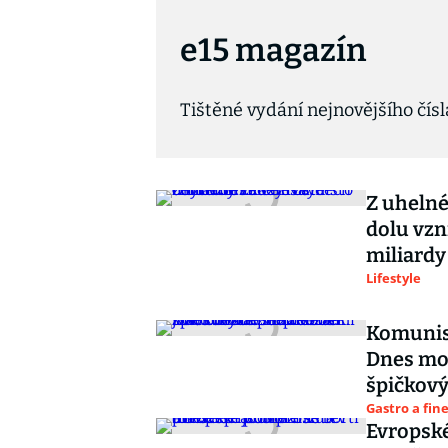
e15 magazín
Tištěné vydání nejnovějšího čís
Z uhelné
dolu vzn
miliardy
Lifestyle
Komunist
Dnes mor
špičkov
Gastro a fin
Evropské