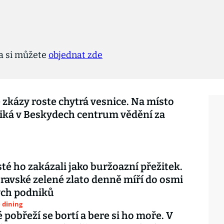
la si můžete
objednat zde
 zkázy roste chytrá vesnice. Na místo
iká v Beskydech centrum vědění za
é ho zakázali jako buržoazní přežitek.
avské zelené zlato denně míří do osmi
ých podniků
e dining
 pobřeží se bortí a bere si ho moře. V