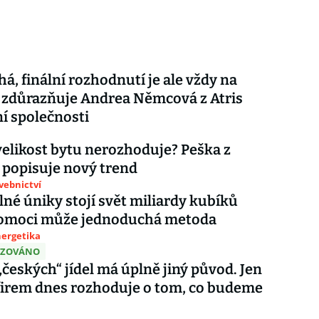
á, finální rozhodnutí je ale vždy na
 zdůrazňuje Andrea Němcová z Atris
ní společnosti
velikost bytu nerozhoduje? Peška z
 popisuje nový trend
avebnictví
lné úniky stojí svět miliardy kubíků
Pomoci může jednoduchá metoda
nergetika
IZOVÁNO
„českých“ jídel má úplně jiný původ. Jen
firem dnes rozhoduje o tom, co budeme