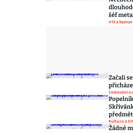
dlouhodo
šéf meta
e15 a byznys
Začali s
přicháze
Cestování a 
Popelník
Skřivánk
předmě
Kultura a t
Žádné mó