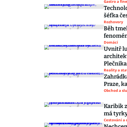
Gastro a fin
Technolo
šéfka č
Rozhovory
Běh tmel
fenomé
Domácí
Uvnitř l
architek
Plečnika
Reality a st
Zahrádká
Praze, k
Obchod a sl
Karibik 
má tyrky
Cestování a 
Nechceme