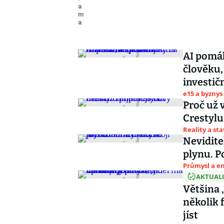
AI pomáh
člověku,
investič
e15 a byznys
Proč už 
Crestylu
Reality a st
Nevidite
plynu. 
Průmysl a e
AKTUAL
Většina 
několik 
jíst