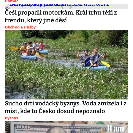
Domácí
Češi propadli motorkám. Král trhu těží z
trendu, který jiné děsí
Obchod a služby
Sucho drtí vodácký byznys. Voda zmizela i z
míst, kde to Česko dosud nepoznalo
Byznys