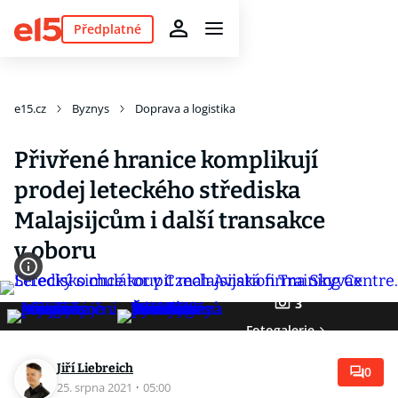
Předplatné
e15.cz
Byznys
Doprava a logistika
Přivřené hranice komplikují
prodej leteckého střediska
Malajsijcům i další transakce
v oboru
3
Fotogalerie
Jiří Liebreich
0
25. srpna 2021
·
05:00