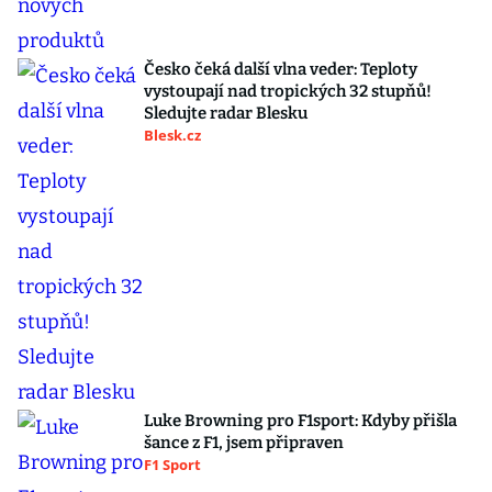
Česko čeká další vlna veder: Teploty
vystoupají nad tropických 32 stupňů!
Sledujte radar Blesku
Blesk.cz
Luke Browning pro F1sport: Kdyby přišla
šance z F1, jsem připraven
F1 Sport