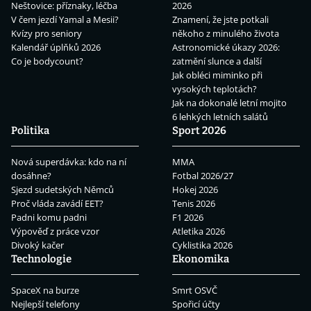
Neštovice: příznaky, léčba
2026
V čem jezdí Yamal a Mesii?
Znamení, že jste potkali
Kvízy pro seniory
někoho z minulého života
Kalendář úplňků 2026
Astronomické úkazy 2026:
Co je bodycount?
zatmění slunce a další
Jak obléci miminko při
vysokých teplotách?
Jak na dokonalé letní mojito
6 lehkých letních salátů
Politika
Sport 2026
Nová superdávka: kdo na ní
MMA
dosáhne?
Fotbal 2026/27
Sjezd sudetských Němců
Hokej 2026
Proč vláda zavádí EET?
Tenis 2026
Padni komu padni
F1 2026
Výpověď z práce vzor
Atletika 2026
Divoký kačer
Cyklistika 2026
Technologie
Ekonomika
SpaceX na burze
Smrt OSVČ
Nejlepší telefony
Spořicí účty