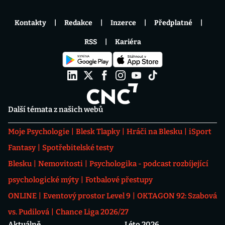
Kontakty
Redakce
Inzerce
Předplatné
RSS
Kariéra
Další témata z našich webů
Moje Psychologie
Blesk Tlapky
Hráči na Blesku
iSport
Fantasy
Spotřebitelské testy
Blesku
Nemovitosti
Psychologika - podcast rozbíjející
psychologické mýty
Fotbalové přestupy
ONLINE
Eventový prostor Level 9
OKTAGON 92: Szabová
vs. Pudilová
Chance Liga 2026/27
Aktuálně
Léto 2026