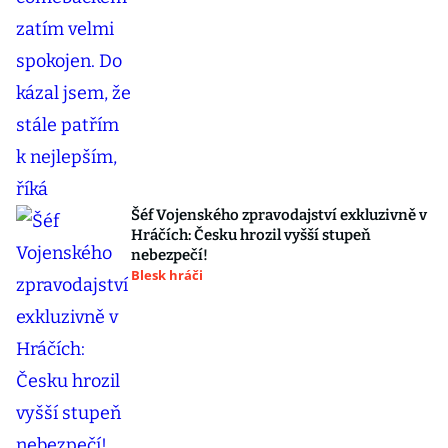
Šéf Vojenského zpravodajství exkluzivně v
Hráčích: Česku hrozil vyšší stupeň
nebezpečí!
Blesk hráči