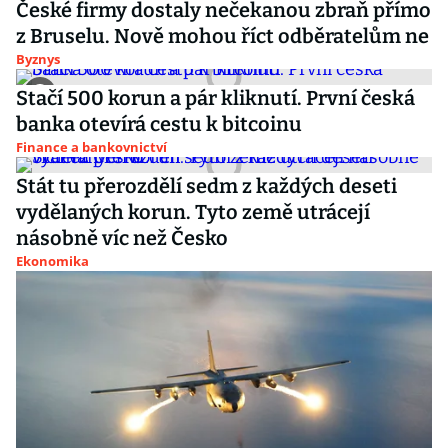
České firmy dostaly nečekanou zbraň přímo
z Bruselu. Nově mohou říct odběratelům ne
Byznys
Stačí 500 korun a pár kliknutí. První česká
banka otevírá cestu k bitcoinu
Finance a bankovnictví
Stát tu přerozdělí sedm z každých deseti
vydělaných korun. Tyto země utrácejí
násobně víc než Česko
Ekonomika