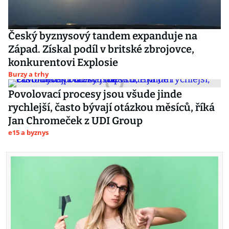
Český byznysový tandem expanduje na
Západ. Získal podíl v britské zbrojovce,
konkurentovi Explosie
Burzy a trhy
Povolovací procesy jsou všude jinde
rychlejší, často bývají otázkou měsíců, říká
Jan Chromeček z UDI Group
e15 a byznys