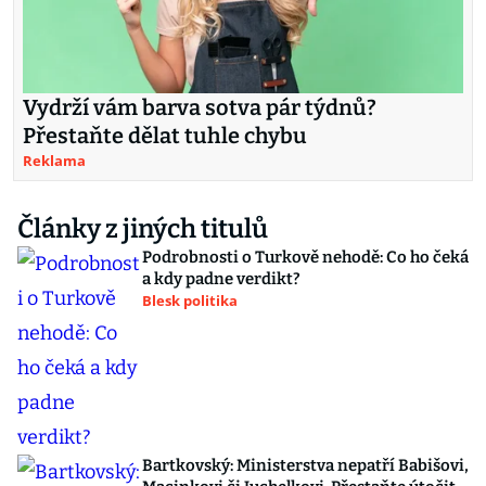
Vydrží vám barva sotva pár týdnů?
Přestaňte dělat tuhle chybu
Reklama
Články z jiných titulů
Podrobnosti o Turkově nehodě: Co ho čeká
a kdy padne verdikt?
Blesk politika
Bartkovský: Ministerstva nepatří Babišovi,