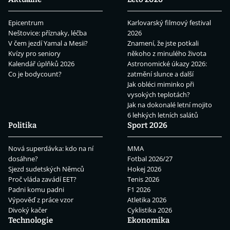
Epicentrum
Karlovarský filmový festival
Neštovice: příznaky, léčba
2026
V čem jezdí Yamal a Mesii?
Znamení, že jste potkali
Kvízy pro seniory
někoho z minulého života
Kalendář úplňků 2026
Astronomické úkazy 2026:
Co je bodycount?
zatmění slunce a další
Jak obléci miminko při
vysokých teplotách?
Jak na dokonalé letní mojito
6 lehkých letních salátů
Politika
Sport 2026
Nová superdávka: kdo na ní
MMA
dosáhne?
Fotbal 2026/27
Sjezd sudetských Němců
Hokej 2026
Proč vláda zavádí EET?
Tenis 2026
Padni komu padni
F1 2026
Výpověď z práce vzor
Atletika 2026
Divoký kačer
Cyklistika 2026
Technologie
Ekonomika