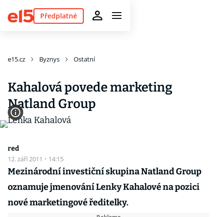
Předplatné
e15.cz
Byznys
Ostatní
Kahalová povede marketing
Natland Group
red
12. září 2011
·
14:15
Mezinárodní investiční skupina Natland Group
oznamuje jmenování Lenky Kahalové na pozici
nové marketingové ředitelky.