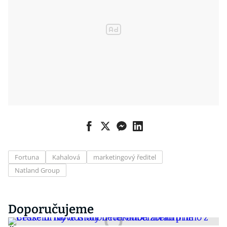
Fortuna
Kahalová
marketingový ředitel
Natland Group
Doporučujeme