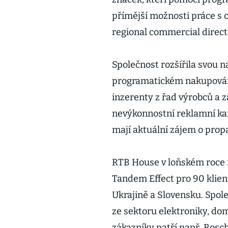
přímější možnosti práce s 
regional commercial direc
Společnost rozšířila svou n
programatickém nakupování
inzerenty z řad výrobců a 
nevýkonnostní reklamní kam
mají aktuální zájem o pro
RTB House v loňském roce 
Tandem Effect pro 90 klien
Ukrajině a Slovensku. Spol
ze sektoru elektroniky, dom
zákazníky patří např. Bosc