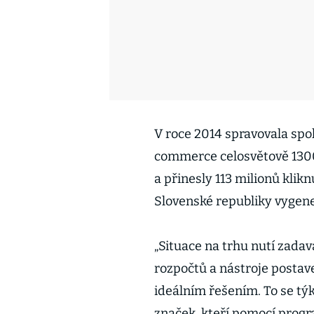
V roce 2014 spravovala spo
commerce celosvětově 1300 
a přinesly 113 milionů klik
Slovenské republiky vygener
„Situace na trhu nutí zadav
rozpočtů a nástroje postave
ideálním řešením. To se tý
značek, kteří pomocí progr