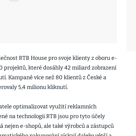
lečnost RTB House pro svoje klienty z oboru e-
projektů, které dosáhly 42 miliard zobrazení
nutí. Kampaně více než 80 klientů z České a
ovaly 5,4 milionu kliknutí.
atele optimalizovat využití reklamních
né na technologii RTB jsou pro tyto účely
ká nejen e-shopů, ale také výrobců a zástupců
amatického nakupování získají daleko větší a