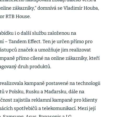
online zákazníky,” domnívá se Vladimír Houba,
tor RTB House.
abídku i o další službu založenou na
 – Tandem Effect. Ten je určen přímo pro
zástupců značek a umožňuje jim realizovat
paně přímo cílené na online zákazníky, kteří
pagovaný druh produktů.
realizovala kampaně postavené na technologii
tů v Polsku, Rusku a Maďarsku, dále na
ečnost zajistila reklamní kampaně pro klienty
ácích spotřebičů a telekomunikací. Mezi její
h, Samsung, Asus, Panasonic a LG.