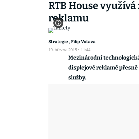
RTB House využívá 
reklamu
,
Strategie
Filip Votava
19. března 2015
·
11:44
Mezinárodní technologická
displejové reklamě přesně
služby.