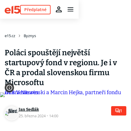
Předplatné
e15.cz
Byznys
Poláci spouštějí největší
startupový fond v regionu. Je i v
ČR a prodal slovenskou firmu
Microsoftu
Jan Sedlák
1
25. března 2024
·
14:00