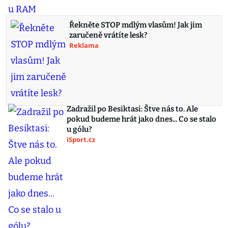
Řekněte STOP mdlým vlasům! Jak jim
zaručeně vrátíte lesk?
Reklama
Zadražil po Besiktasi: Štve nás to. Ale
pokud budeme hrát jako dnes... Co se stalo
u gólu?
iSport.cz