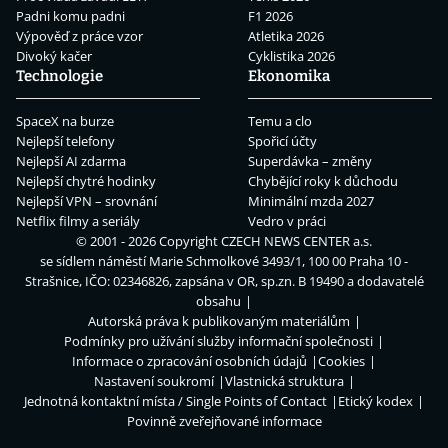
Padni komu padni
F1 2026
Výpověď z práce vzor
Atletika 2026
Divoký kačer
Cyklistika 2026
Technologie
Ekonomika
SpaceX na burze
Temu a clo
Nejlepší telefony
Spořicí účty
Nejlepší AI zdarma
Superdávka – změny
Nejlepší chytré hodinky
Chybějící roky k důchodu
Nejlepší VPN – srovnání
Minimální mzda 2027
Netflix filmy a seriály
Vedro v práci
© 2001 - 2026 Copyright
CZECH NEWS CENTER a.s.
se sídlem náměstí Marie Schmolkové 3493/1, 100 00 Praha 10 -
Strašnice, IČO: 02346826, zapsána v OR, sp.zn. B 19490 a dodavatelé
obsahu
Autorská práva k publikovaným materiálům
Podmínky pro užívání služby informační společnosti
Informace o zpracování osobních údajů
Cookies
Nastavení soukromí
Vlastnická struktura
Jednotná kontaktní místa / Single Points of Contact
Etický kodex
Povinně zveřejňované informace