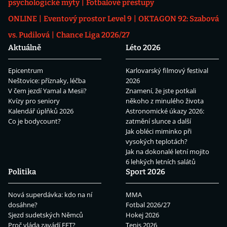
psychologické mýty
Fotbalové přestupy
ONLINE
Eventový prostor Level 9
OKTAGON 92: Szabová
vs. Pudilová
Chance Liga 2026/27
Aktuálně
Léto 2026
Epicentrum
Karlovarský filmový festival
Neštovice: příznaky, léčba
2026
V čem jezdí Yamal a Mesii?
Znamení, že jste potkali
Kvízy pro seniory
někoho z minulého života
Kalendář úplňků 2026
Astronomické úkazy 2026:
Co je bodycount?
zatmění slunce a další
Jak obléci miminko při
vysokých teplotách?
Jak na dokonalé letní mojito
6 lehkých letních salátů
Politika
Sport 2026
Nová superdávka: kdo na ní
MMA
dosáhne?
Fotbal 2026/27
Sjezd sudetských Němců
Hokej 2026
Proč vláda zavádí EET?
Tenis 2026