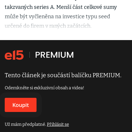
takzvaných series A. Menší část celkové sumy
může být vyčleněna na investice typu seed
určené do firem v raných začátcích.
Tento článek je součástí balíčku PREMIUM.
Odemkněte si exkluzivní obsah a videa!
Koupit
Už mám předplatné.
Přihlásit se