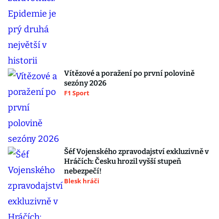
Vítězové a poražení po první polovině
sezóny 2026
F1 Sport
Šéf Vojenského zpravodajství exkluzivně v
Hráčích: Česku hrozil vyšší stupeň
nebezpečí!
Blesk hráči