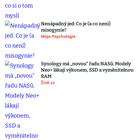
Nenápadný jed: Co je (a co není)
misogynie?
Moje Psychologie
Synology má „novou“ řadu NASů. Modely
Neo+ lákají výkonem, SSD a vyměnitelnou
RAM
Živě.cz