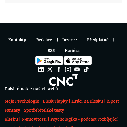
Kontakty
Redakce
Inzerce
Předplatné
RSS
Kariéra
Další témata z našich webů
Moje Psychologie
Blesk Tlapky
Hráči na Blesku
iSport
Fantasy
Spotřebitelské testy
Blesku
Nemovitosti
Psychologika - podcast rozbíjející