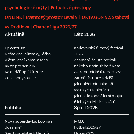
psychologické mýty
Fotbalové přestupy
ONLINE
Eventový prostor Level 9
OKTAGON 92: Szabová
vs. Pudilová
Chance Liga 2026/27
Aktuálně
Léto 2026
Epicentrum
Karlovarský filmový festival
Neštovice: příznaky, léčba
2026
V čem jezdí Yamal a Mesii?
Znamení, že jste potkali
Kvízy pro seniory
někoho z minulého života
Kalendář úplňků 2026
Astronomické úkazy 2026:
Co je bodycount?
zatmění slunce a další
Jak obléci miminko při
vysokých teplotách?
Jak na dokonalé letní mojito
6 lehkých letních salátů
Politika
Sport 2026
Nová superdávka: kdo na ní
MMA
dosáhne?
Fotbal 2026/27
Sjezd sudetských Němců
Hokej 2026