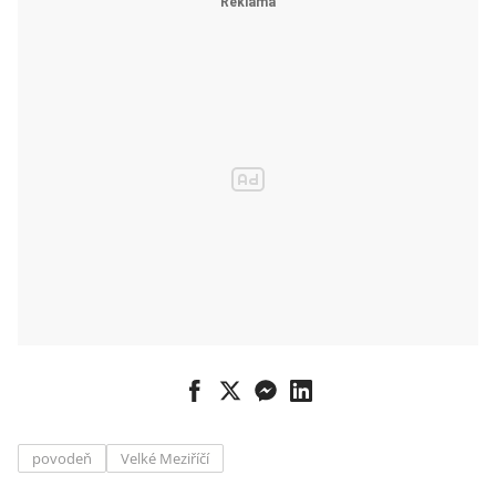
povodeň
Velké Meziříčí