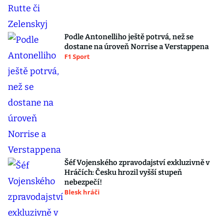
Podle Antonelliho ještě potrvá, než se
dostane na úroveň Norrise a Verstappena
F1 Sport
Šéf Vojenského zpravodajství exkluzivně v
Hráčích: Česku hrozil vyšší stupeň
nebezpečí!
Blesk hráči