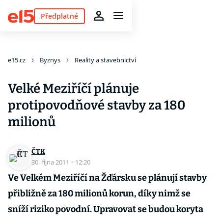
Předplatné
e15.cz
Byznys
Reality a stavebnictví
Velké Meziříčí plánuje
protipovodňové stavby za 180
milionů
ČTK
30. října 2011
·
12:20
Ve Velkém Meziříčí na Žďársku se plánují stavby
přibližně za 180 milionů korun, díky nimž se
sníží riziko povodní. Upravovat se budou koryta