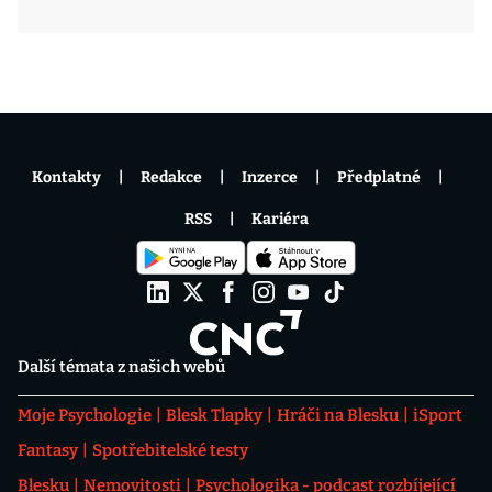
Kontakty
Redakce
Inzerce
Předplatné
RSS
Kariéra
Další témata z našich webů
Moje Psychologie
Blesk Tlapky
Hráči na Blesku
iSport
Fantasy
Spotřebitelské testy
Blesku
Nemovitosti
Psychologika - podcast rozbíjející