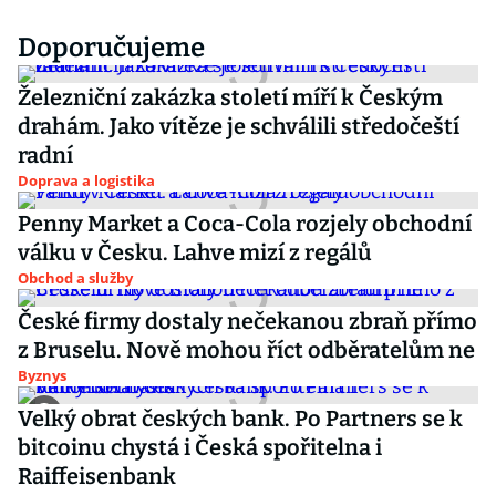
Doporučujeme
Železniční zakázka století míří k Českým
drahám. Jako vítěze je schválili středočeští
radní
Doprava a logistika
Penny Market a Coca-Cola rozjely obchodní
válku v Česku. Lahve mizí z regálů
Obchod a služby
České firmy dostaly nečekanou zbraň přímo
z Bruselu. Nově mohou říct odběratelům ne
Byznys
Velký obrat českých bank. Po Partners se k
bitcoinu chystá i Česká spořitelna i
Raiffeisenbank