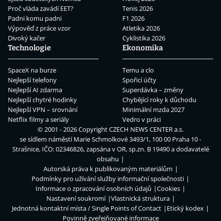
Proč vláda zavádí EET?
Tenis 2026
Padni komu padni
F1 2026
Výpověď z práce vzor
Atletika 2026
Divoký kačer
Cyklistika 2026
Technologie
Ekonomika
SpaceX na burze
Temu a clo
Nejlepší telefony
Spořicí účty
Nejlepší AI zdarma
Superdávka – změny
Nejlepší chytré hodinky
Chybějící roky k důchodu
Nejlepší VPN – srovnání
Minimální mzda 2027
Netflix filmy a seriály
Vedro v práci
© 2001 - 2026 Copyright
CZECH NEWS CENTER a.s.
se sídlem náměstí Marie Schmolkové 3493/1, 100 00 Praha 10 -
Strašnice, IČO: 02346826, zapsána v OR, sp.zn. B 19490 a dodavatelé
obsahu
Autorská práva k publikovaným materiálům
Podmínky pro užívání služby informační společnosti
Informace o zpracování osobních údajů
Cookies
Nastavení soukromí
Vlastnická struktura
Jednotná kontaktní místa / Single Points of Contact
Etický kodex
Povinně zveřejňované informace