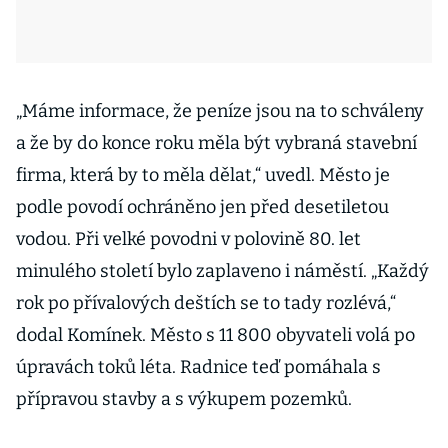
„Máme informace, že peníze jsou na to schváleny
a že by do konce roku měla být vybraná stavební
firma, která by to měla dělat,“ uvedl. Město je
podle povodí ochráněno jen před desetiletou
vodou. Při velké povodni v polovině 80. let
minulého století bylo zaplaveno i náměstí. „Každý
rok po přívalových deštích se to tady rozlévá,“
dodal Komínek. Město s 11 800 obyvateli volá po
úpravách toků léta. Radnice teď pomáhala s
přípravou stavby a s výkupem pozemků.