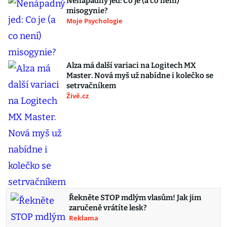
Nenápadný jed: Co je (a co není)
misogynie?
Moje Psychologie
Alza má další variaci na Logitech MX
Master. Nová myš už nabídne i kolečko se
setrvačníkem
Živě.cz
Řekněte STOP mdlým vlasům! Jak jim
zaručeně vrátíte lesk?
Reklama