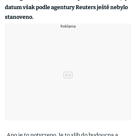
datum však podle agentury Reuters ještě nebylo
stanoveno.
„Ano je to potvrzeno. Je to slib do budoucna a