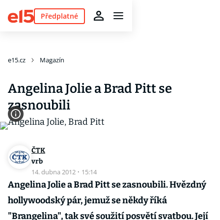
Předplatné
e15.cz
Magazín
Angelina Jolie a Brad Pitt se
zasnoubili
ČTK
vrb
14. dubna 2012
·
15:14
Angelina Jolie a Brad Pitt se zasnoubili. Hvězdný
hollywoodský pár, jemuž se někdy říká
"Brangelina", tak své soužití posvětí svatbou. Její