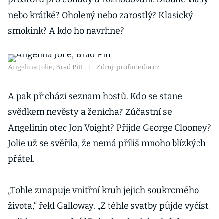
nebo krátké? Oholený nebo zarostlý? Klasický
smokink? A kdo ho navrhne?
Angelina Jolie, Brad Pitt
|
Zdroj: profimedia.cz
A pak přichází seznam hostů. Kdo se stane
svědkem nevěsty a ženicha? Zúčastní se
Angelinin otec Jon Voight? Přijde George Clooney?
Jolie už se svěřila, že nemá příliš mnoho blízkých
přátel.
„Tohle zmapuje vnitřní kruh jejich soukromého
života,“ řekl Galloway. „Z téhle svatby půjde vyčíst