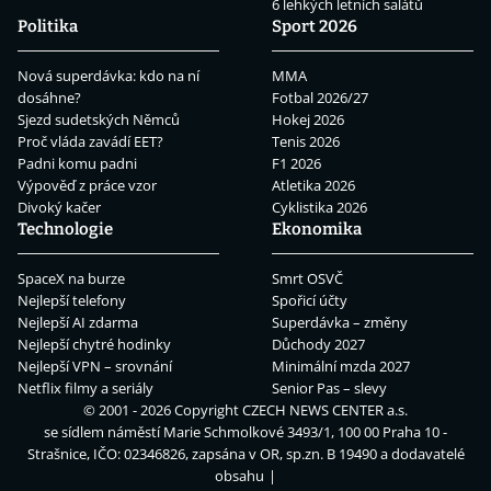
6 lehkých letních salátů
Politika
Sport 2026
Nová superdávka: kdo na ní
MMA
dosáhne?
Fotbal 2026/27
Sjezd sudetských Němců
Hokej 2026
Proč vláda zavádí EET?
Tenis 2026
Padni komu padni
F1 2026
Výpověď z práce vzor
Atletika 2026
Divoký kačer
Cyklistika 2026
Technologie
Ekonomika
SpaceX na burze
Smrt OSVČ
Nejlepší telefony
Spořicí účty
Nejlepší AI zdarma
Superdávka – změny
Nejlepší chytré hodinky
Důchody 2027
Nejlepší VPN – srovnání
Minimální mzda 2027
Netflix filmy a seriály
Senior Pas – slevy
© 2001 - 2026 Copyright
CZECH NEWS CENTER a.s.
se sídlem náměstí Marie Schmolkové 3493/1, 100 00 Praha 10 -
Strašnice, IČO: 02346826, zapsána v OR, sp.zn. B 19490 a dodavatelé
obsahu