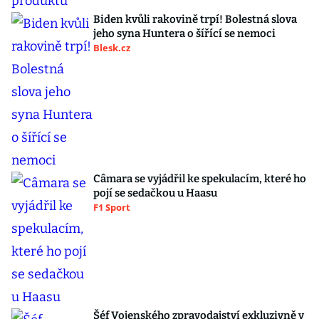
Biden kvůli rakovině trpí! Bolestná slova
jeho syna Huntera o šířící se nemoci
Blesk.cz
Câmara se vyjádřil ke spekulacím, které ho
pojí se sedačkou u Haasu
F1 Sport
Šéf Vojenského zpravodajství exkluzivně v