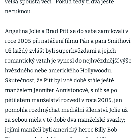
velká spousta věcí.“ Pokud tedy ti dva ještě
necuknou.
Angelina Jolie a Brad Pitt se do sebe zamilovali v
roce 2005 při natáčení filmu Pán a paní Smithovi.
Už každý zvlášť byli superhvězdami a jejich
romantický vztah je vynesl do nejhvězdnější výše
hvězdného nebe amerického Hollywoodu.
Skutečnost, že Pitt byl v té době stále ještě
manželem Jennifer Annistonové, s níž se po
pětiletém manželství rozvedl v roce 2005, jen
pomohla rozdmýchat mediální šílenství. Jolie už
za sebou měla v té době dva manželské svazky;
jejími manželi byli americký herec Billy Bob