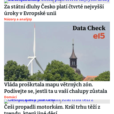
Za státní dluhy Česko platí čtvrté nejvyšší
úroky v Evropské unii
Názory a analýzy
Vláda proškrtala mapu větrných zón.
Podívejte se, jestli ta u vaší chalupy zůstala
Domácí
Češi propadli motorkám. Král trhu těží z
trendu, který jiné děsí