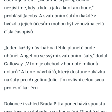
nezjistíme, kdy a kde a jak a kdo tam bude,“
prohlásil Jacobs. A svatebním šatům každé z
hvězd a jejich účesům mohou být věnována celá
čísla časopisů.
„Jeden každý návrhář na téhle planetě bude
uhánět Angelinu se svými svatebními šaty,“ dodal
Galloway. „V tom je obchod v hodnotě milionů
dolarů.“ A ten z návrhářů, který dostane zakázku
na šaty pro Angelinu Jolie, tím ovlivní celou svou
profesní kariéru.
Dokonce i vzhled Brada Pitta ponechává spoustu
prostoru pro dohady a rozhodování. Dlouhé vlasy