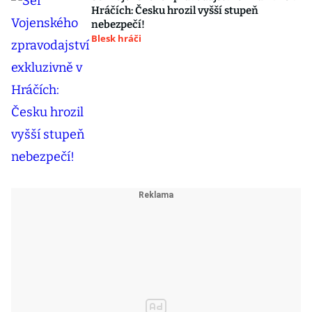
Hráčích: Česku hrozil vyšší stupeň
nebezpečí!
Blesk hráči