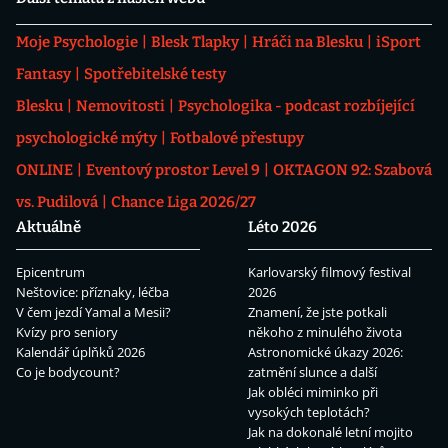
Moje Psychologie
Blesk Tlapky
Hráči na Blesku
iSport
Fantasy
Spotřebitelské testy
Blesku
Nemovitosti
Psychologika - podcast rozbíjející
psychologické mýty
Fotbalové přestupy
ONLINE
Eventový prostor Level 9
OKTAGON 92: Szabová
vs. Pudilová
Chance Liga 2026/27
Aktuálně
Léto 2026
Epicentrum
Karlovarský filmový festival
Neštovice: příznaky, léčba
2026
V čem jezdí Yamal a Mesii?
Znamení, že jste potkali
Kvízy pro seniory
někoho z minulého života
Kalendář úplňků 2026
Astronomické úkazy 2026:
Co je bodycount?
zatmění slunce a další
Jak obléci miminko při
vysokých teplotách?
Jak na dokonalé letní mojito