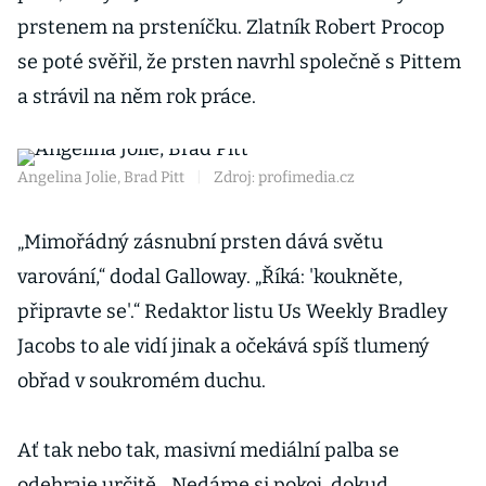
prstenem na prsteníčku. Zlatník Robert Procop
se poté svěřil, že prsten navrhl společně s Pittem
a strávil na něm rok práce.
Angelina Jolie, Brad Pitt
|
Zdroj: profimedia.cz
„Mimořádný zásnubní prsten dává světu
varování,“ dodal Galloway. „Říká: 'koukněte,
připravte se'.“ Redaktor listu Us Weekly Bradley
Jacobs to ale vidí jinak a očekává spíš tlumený
obřad v soukromém duchu.
Ať tak nebo tak, masivní mediální palba se
odehraje určitě. „Nedáme si pokoj, dokud