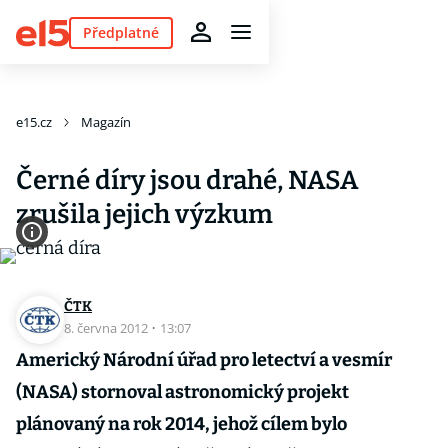
Předplatné
e15.cz
Magazín
Černé díry jsou drahé, NASA
zrušila jejich výzkum
ČTK
8. června 2012
·
13:07
Americký Národní úřad pro letectví a vesmír
(NASA) stornoval astronomický projekt
plánovaný na rok 2014, jehož cílem bylo