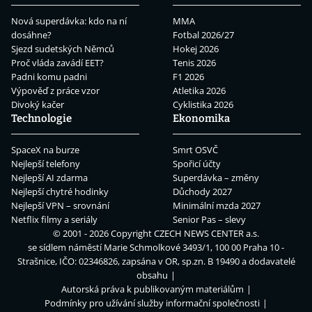
Nová superdávka: kdo na ní
MMA
dosáhne?
Fotbal 2026/27
Sjezd sudetských Němců
Hokej 2026
Proč vláda zavádí EET?
Tenis 2026
Padni komu padni
F1 2026
Výpověď z práce vzor
Atletika 2026
Divoký kačer
Cyklistika 2026
Technologie
Ekonomika
SpaceX na burze
Smrt OSVČ
Nejlepší telefony
Spořicí účty
Nejlepší AI zdarma
Superdávka – změny
Nejlepší chytré hodinky
Důchody 2027
Nejlepší VPN – srovnání
Minimální mzda 2027
Netflix filmy a seriály
Senior Pas – slevy
© 2001 - 2026 Copyright
CZECH NEWS CENTER a.s.
se sídlem náměstí Marie Schmolkové 3493/1, 100 00 Praha 10 -
Strašnice, IČO: 02346826, zapsána v OR, sp.zn. B 19490 a dodavatelé
obsahu
Autorská práva k publikovaným materiálům
Podmínky pro užívání služby informační společnosti