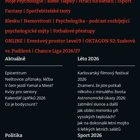
Moje Psychologie
Blesk Tlapky
Hráči na Blesku
iSport
Fantasy
Spotřebitelské testy
Blesku
Nemovitosti
Psychologika - podcast rozbíjející
psychologické mýty
Fotbalové přestupy
ONLINE
Eventový prostor Level 9
OKTAGON 92: Szabová
vs. Pudilová
Chance Liga 2026/27
Aktuálně
Léto 2026
Epicentrum
Karlovarský filmový festival
Neštovice: příznaky, léčba
2026
V čem jezdí Yamal a Mesii?
Znamení, že jste potkali
Kvízy pro seniory
někoho z minulého života
Kalendář úplňků 2026
Astronomické úkazy 2026:
Co je bodycount?
zatmění slunce a další
Jak obléci miminko při
vysokých teplotách?
Jak na dokonalé letní mojito
6 lehkých letních salátů
Politika
Sport 2026