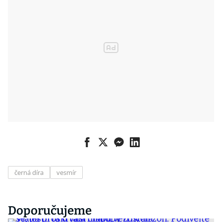
černá díra
vesmír
Doporučujeme