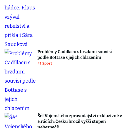
Problémy Cadillacu s brzdami souvisí
podle Bottase s jejich chlazením
F1 Sport
Šéf Vojenského zpravodajství exkluzivně v
Hráčích: Česku hrozil vyšší stupeň
nebezpečí!