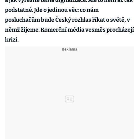
a jak vyřešíte téma digitalizace. Ale to není až tak
podstatné. Jde o jedinou věc: co nám
posluchačům bude Český rozhlas říkat o světě, v
němž žijeme. Komerční média vesměs procházejí
krizí.