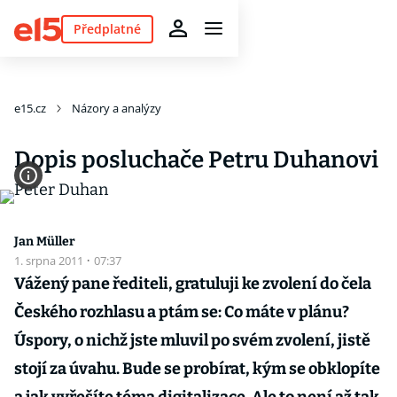
Předplatné
e15.cz
Názory a analýzy
Dopis posluchače Petru Duhanovi
Jan Müller
1. srpna 2011
·
07:37
Vážený pane řediteli, gratuluji ke zvolení do čela
Českého rozhlasu a ptám se: Co máte v plánu?
Úspory, o nichž jste mluvil po svém zvolení, jistě
stojí za úvahu. Bude se probírat, kým se obklopíte