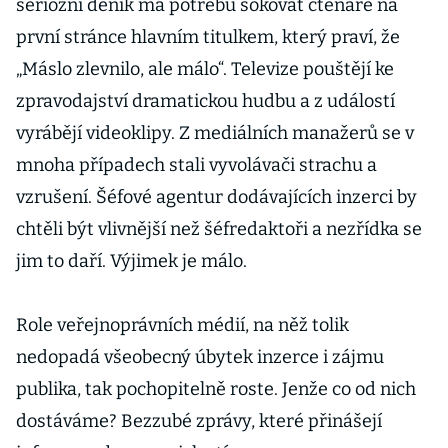
seriózní deník má potřebu šokovat čtenáře na
první stránce hlavním titulkem, který praví, že
„Máslo zlevnilo, ale málo“. Televize pouštějí ke
zpravodajství dramatickou hudbu a z událostí
vyrábějí videoklipy. Z mediálních manažerů se v
mnoha případech stali vyvolávači strachu a
vzrušení. Šéfové agentur dodávajících inzerci by
chtěli být vlivnější než šéfredaktoři a nezřídka se
jim to daří. Výjimek je málo.
Role veřejnoprávních médií, na něž tolik
nedopadá všeobecný úbytek inzerce i zájmu
publika, tak pochopitelně roste. Jenže co od nich
dostáváme? Bezzubé zprávy, které přinášejí