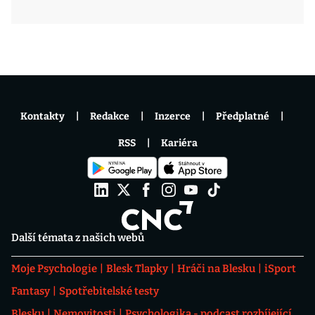
Kontakty
Redakce
Inzerce
Předplatné
RSS
Kariéra
Další témata z našich webů
Moje Psychologie
Blesk Tlapky
Hráči na Blesku
iSport
Fantasy
Spotřebitelské testy
Blesku
Nemovitosti
Psychologika - podcast rozbíjející