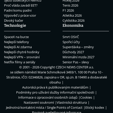
Sjezd sudetských Němců
Hokej 2026
Proč vláda zavádí EET?
Tenis 2026
Padni komu padni
F1 2026
Výpověď z práce vzor
Atletika 2026
Divoký kačer
Cyklistika 2026
Technologie
Ekonomika
SpaceX na burze
Smrt OSVČ
Nejlepší telefony
Spořicí účty
Nejlepší AI zdarma
Superdávka – změny
Nejlepší chytré hodinky
Důchody 2027
Nejlepší VPN – srovnání
Minimální mzda 2027
Netflix filmy a seriály
Senior Pas – slevy
© 2001 - 2026 Copyright
CZECH NEWS CENTER a.s.
se sídlem náměstí Marie Schmolkové 3493/1, 100 00 Praha 10 -
Strašnice, IČO: 02346826, zapsána v OR, sp.zn. B 19490 a dodavatelé
obsahu
Autorská práva k publikovaným materiálům
Podmínky pro užívání služby informační společnosti
Informace o zpracování osobních údajů
Cookies
Nastavení soukromí
Vlastnická struktura
Jednotná kontaktní místa / Single Points of Contact
Etický kodex
Povinně zveřejňované informace