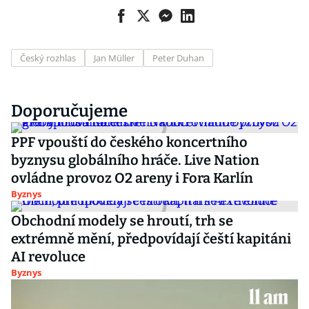
Český rozhlas
Jan Müller
Peter Duhan
Doporučujeme
PPF vpouští do českého koncertního
byznysu globálního hráče. Live Nation
ovládne provoz O2 areny i Fora Karlín
Byznys
Obchodní modely se hroutí, trh se
extrémně mění, předpovídají čeští kapitáni
AI revoluce
Byznys