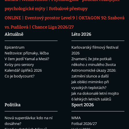
psychologické mýty
Fotbalové přestupy
ONLINE
Eventový prostor Level 9
OKTAGON 92: Szabová
vs. Pudilová
Chance Liga 2026/27
Aktuálně
Léto 2026
Epicentrum
Karlovarský filmový festival
Neštovice: příznaky, léčba
2026
V čem jezdí Yamal a Mesii?
Znamení, že jste potkali
Kvízy pro seniory
někoho z minulého života
Kalendář úplňků 2026
Astronomické úkazy 2026:
Co je bodycount?
zatmění slunce a další
Jak obléci miminko při
vysokých teplotách?
Jak na dokonalé letní mojito
6 lehkých letních salátů
Politika
Sport 2026
Nová superdávka: kdo na ní
MMA
dosáhne?
Fotbal 2026/27