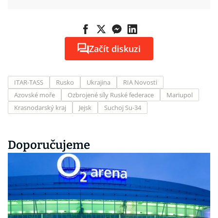
Začít diskuzi
ITAR-TASS
Rusko
Ukrajina
RIA Novosti
Azovské moře
Ozbrojené síly Ruské federace
Mariupol
Krasnodarský kraj
Jejsk
Suchoj Su-34
Doporučujeme