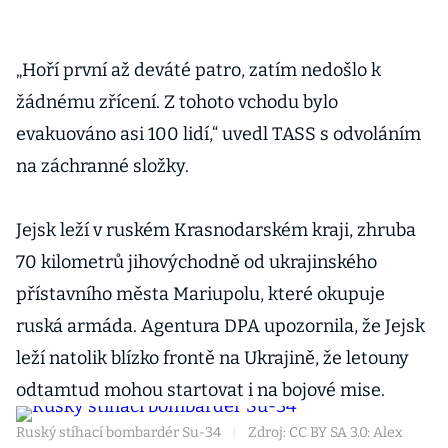
„Hoří první až deváté patro, zatím nedošlo k
žádnému zřícení. Z tohoto vchodu bylo
evakuováno asi 100 lidí,“ uvedl TASS s odvoláním
na záchranné složky.
Jejsk leží v ruském Krasnodarském kraji, zhruba
70 kilometrů jihovýchodně od ukrajinského
přístavního města Mariupolu, které okupuje
ruská armáda. Agentura DPA upozornila, že Jejsk
leží natolik blízko frontě na Ukrajině, že letouny
odtamtud mohou startovat i na bojové mise.
Ruský stíhací bombardér Su-34
|
Zdroj: CC BY SA 3.0: Alex