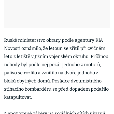
Ruské ministerstvo obrany podle agentury RIA
Novosti oznámilo, že letoun se zřítil při cvičném
letu z letiště v Jižním vojenském okruhu. Příčinou
nehody byl podle něj požár jednoho z motorů,
palivo se rozlilo a vznítilo na dvoře jednoho z
bloků obytných domů. Posádce dvoumístného
stíhacího bombardéru se před dopadem podařilo
katapultovat.
Nepotvrzené záběry na sociálních sítích ukazují