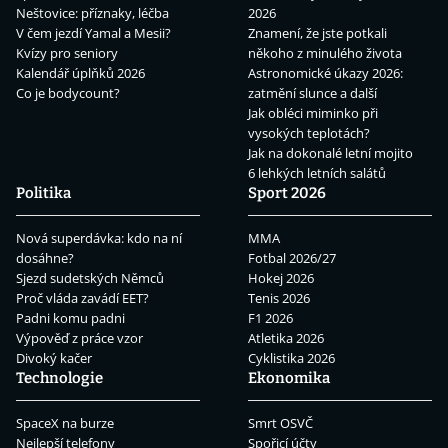
Neštovice: příznaky, léčba
2026
V čem jezdí Yamal a Mesii?
Znamení, že jste potkali
Kvízy pro seniory
někoho z minulého života
Kalendář úplňků 2026
Astronomické úkazy 2026:
Co je bodycount?
zatmění slunce a další
Jak obléci miminko při
vysokých teplotách?
Jak na dokonalé letní mojito
6 lehkých letních salátů
Politika
Sport 2026
Nová superdávka: kdo na ní
MMA
dosáhne?
Fotbal 2026/27
Sjezd sudetských Němců
Hokej 2026
Proč vláda zavádí EET?
Tenis 2026
Padni komu padni
F1 2026
Výpověď z práce vzor
Atletika 2026
Divoký kačer
Cyklistika 2026
Technologie
Ekonomika
SpaceX na burze
Smrt OSVČ
Nejlepší telefony
Spořicí účty