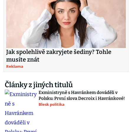
Jak spolehlivě zakryjete šediny? Tohle
musíte znát
Reklama
Články z jiných titulů
Exministryně s Havránkem dováděli v
Polsku: První slova Decroix i Havránkové!
Blesk politika