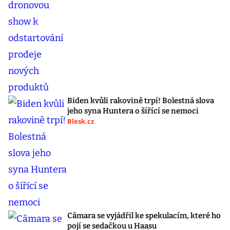
Biden kvůli rakovině trpí! Bolestná slova
jeho syna Huntera o šířící se nemoci
Blesk.cz
Câmara se vyjádřil ke spekulacím, které ho
pojí se sedačkou u Haasu