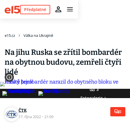
Předplatné
e15.cz
Válka na Ukrajině
Na jihu Ruska se zřítil bombardér
na obytnou budovu, zemřeli čtyři
lidé
3
Fotogalerie
ČTK
0
17. října 2022
·
21:09