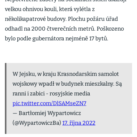
velkou ohnivou kouli, která vylétla z
několikapatrové budovy. Plochu požáru úřad
odhadl na 2000 čtverečních metrů. Poškozeno
bylo podle gubernátora nejméně 17 bytů.
W Jejsku, w kraju Krasnodarskim samolot
wojskowy wpadł w budynek mieszkalny. Są
ranni i zabici - rosyjskie media
pic.twitter.com/DlSAMseZN7
— Bartłomiej Wypartowicz
(@WypartowiczBa)
17. října 2022