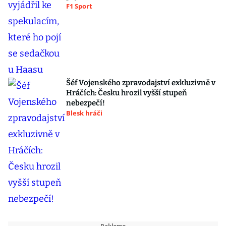
F1 Sport
Šéf Vojenského zpravodajství exkluzivně v
Hráčích: Česku hrozil vyšší stupeň
nebezpečí!
Blesk hráči