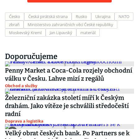
Česko
Česká pirátská strana
Rusko
Ukrajina
NATO
zbraň
Ministerstvo zahraničních věcí České republiky
Moskevský Kreml
Jan Lipavský
materiál
Doporučujeme
Penny Market a Coca-Cola rozjely obchodní
válku v Česku. Lahve mizí z regálů
Obchod a služby
Železniční zakázka století míří k Českým
drahám. Jako vítěze je schválili středočeští
radní
Doprava a logistika
Velký obrat českých bank. Po Partners se k