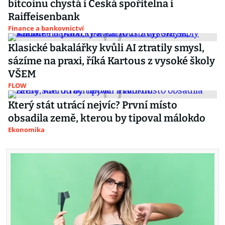
bitcoinu chystá i Česká spořitelna i
Raiffeisenbank
Finance a bankovnictví
Klasické bakalářky kvůli AI ztratily smysl,
sázíme na praxi, říká Kartous z vysoké školy
VŠEM
FLOW
Který stát utrácí nejvíc? První místo
obsadila země, kterou by tipoval málokdo
Ekonomika