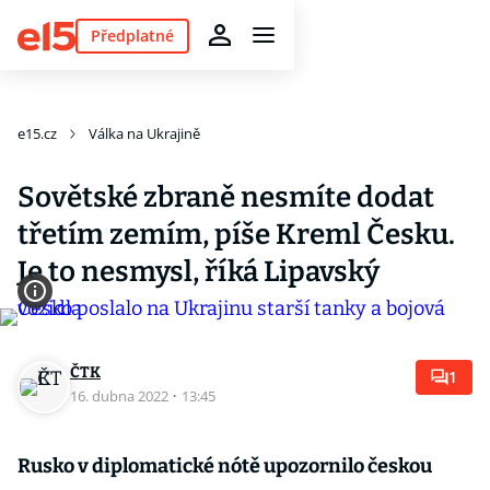
Předplatné
e15.cz
Válka na Ukrajině
Sovětské zbraně nesmíte dodat
třetím zemím, píše Kreml Česku.
Je to nesmysl, říká Lipavský
ČTK
1
16. dubna 2022
·
13:45
Rusko v diplomatické nótě upozornilo českou