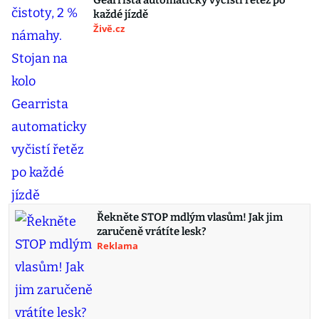
Gearrista automaticky vyčistí řetěz po
každé jízdě
Živě.cz
Řekněte STOP mdlým vlasům! Jak jim
zaručeně vrátíte lesk?
Reklama