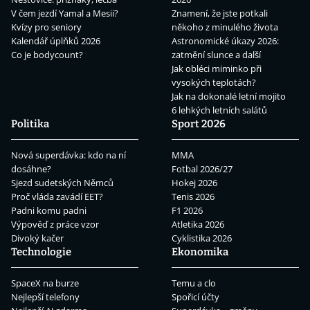
V čem jezdí Yamal a Mesii?
Znamení, že jste potkali
Kvízy pro seniory
někoho z minulého života
Kalendář úplňků 2026
Astronomické úkazy 2026:
Co je bodycount?
zatmění slunce a další
Jak obléci miminko při
vysokých teplotách?
Jak na dokonalé letní mojito
6 lehkých letních salátů
Politika
Sport 2026
Nová superdávka: kdo na ní
MMA
dosáhne?
Fotbal 2026/27
Sjezd sudetských Němců
Hokej 2026
Proč vláda zavádí EET?
Tenis 2026
Padni komu padni
F1 2026
Výpověď z práce vzor
Atletika 2026
Divoký kačer
Cyklistika 2026
Technologie
Ekonomika
SpaceX na burze
Temu a clo
Nejlepší telefony
Spořicí účty