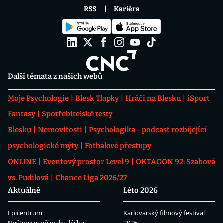
RSS
Kariéra
Další témata z našich webů
Moje Psychologie
Blesk Tlapky
Hráči na Blesku
iSport
Fantasy
Spotřebitelské testy
Blesku
Nemovitosti
Psychologika - podcast rozbíjející
psychologické mýty
Fotbalové přestupy
ONLINE
Eventový prostor Level 9
OKTAGON 92: Szabová
vs. Pudilová
Chance Liga 2026/27
Aktuálně
Léto 2026
Epicentrum
Karlovarský filmový festival
Neštovice: příznaky, léčba
2026