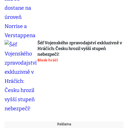
Šéf Vojenského zpravodajství exkluzivně v
Hráčích: Česku hrozil vyšší stupeň
nebezpečí!
Blesk hráči