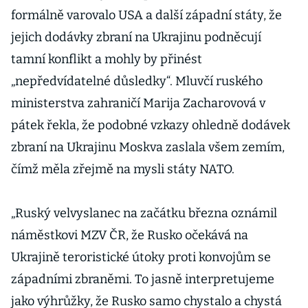
formálně varovalo USA a další západní státy, že
jejich dodávky zbraní na Ukrajinu podněcují
tamní konflikt a mohly by přinést
„nepředvídatelné důsledky“. Mluvčí ruského
ministerstva zahraničí Marija Zacharovová v
pátek řekla, že podobné vzkazy ohledně dodávek
zbraní na Ukrajinu Moskva zaslala všem zemím,
čímž měla zřejmě na mysli státy NATO.
„Ruský velvyslanec na začátku března oznámil
náměstkovi MZV ČR, že Rusko očekává na
Ukrajině teroristické útoky proti konvojům se
západními zbraněmi. To jasně interpretujeme
jako výhrůžky, že Rusko samo chystalo a chystá