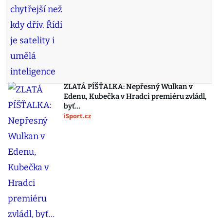
ZLATÁ PÍŠŤALKA: Nepřesný Wulkan v
Edenu, Kubečka v Hradci premiéru zvládl,
byť…
iSport.cz