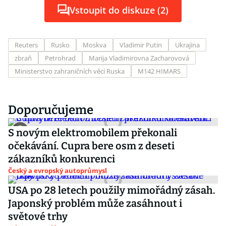
Vstoupit do diskuze (2)
Reuters
Rusko
Moskva
Vladimir Putin
Ukrajina
zbraň
Petrohrad
Marija Vladimirovna Zacharovová
Ministerstvo zahraničních věcí Ruska
M142 HIMARS
Doporučujeme
S novým elektromobilem překonali
očekávání. Cupra bere osm z deseti
zákazníků konkurenci
Český a evropský autoprůmysl
USA po 28 letech použily mimořádný zásah.
Japonský problém může zasáhnout i
světové trhy