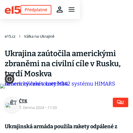
Předplatné
e15.cz
Válka na Ukrajině
Ukrajina zaútočila americkými
zbraněmi na civilní cíle v Rusku,
tvrdí Moskva
ČTK
2
7. června 2024
·
11:33
Ukrajinská armáda použila rakety odpálené z