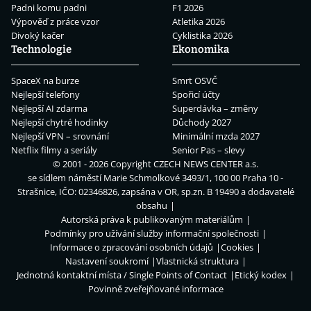
Padni komu padni
F1 2026
Výpověď z práce vzor
Atletika 2026
Divoký kačer
Cyklistika 2026
Technologie
Ekonomika
SpaceX na burze
Smrt OSVČ
Nejlepší telefony
Spořicí účty
Nejlepší AI zdarma
Superdávka – změny
Nejlepší chytré hodinky
Důchody 2027
Nejlepší VPN – srovnání
Minimální mzda 2027
Netflix filmy a seriály
Senior Pas – slevy
© 2001 - 2026 Copyright
CZECH NEWS CENTER a.s.
se sídlem náměstí Marie Schmolkové 3493/1, 100 00 Praha 10 -
Strašnice, IČO: 02346826, zapsána v OR, sp.zn. B 19490 a dodavatelé
obsahu
Autorská práva k publikovaným materiálům
Podmínky pro užívání služby informační společnosti
Informace o zpracování osobních údajů
Cookies
Nastavení soukromí
Vlastnická struktura
Jednotná kontaktní místa / Single Points of Contact
Etický kodex
Povinně zveřejňované informace