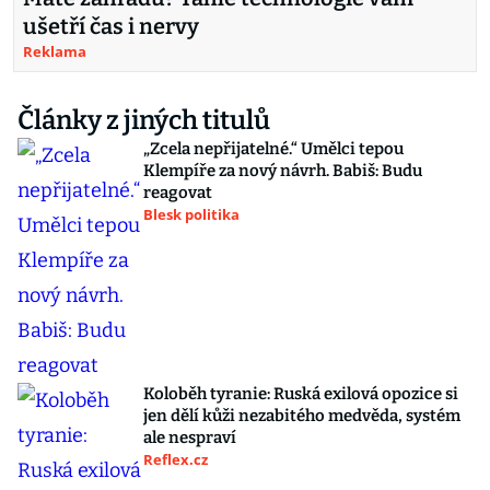
ušetří čas i nervy
Reklama
Články z jiných titulů
„Zcela nepřijatelné.“ Umělci tepou
Klempíře za nový návrh. Babiš: Budu
reagovat
Blesk politika
Koloběh tyranie: Ruská exilová opozice si
jen dělí kůži nezabitého medvěda, systém
ale nespraví
Reflex.cz