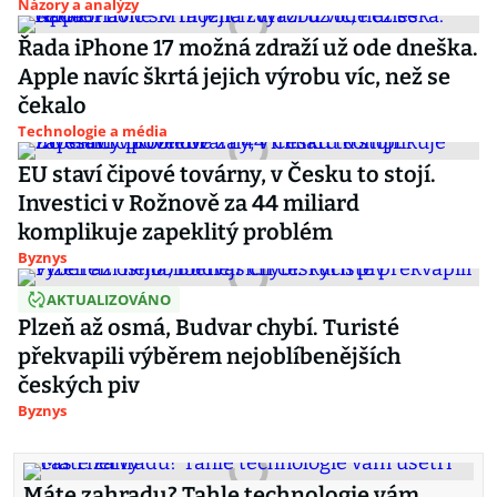
Názory a analýzy
Řada iPhone 17 možná zdraží už ode dneška.
Apple navíc škrtá jejich výrobu víc, než se
čekalo
Technologie a média
EU staví čipové továrny, v Česku to stojí.
Investici v Rožnově za 44 miliard
komplikuje zapeklitý problém
Byznys
AKTUALIZOVÁNO
Plzeň až osmá, Budvar chybí. Turisté
překvapili výběrem nejoblíbenějších
českých piv
Byznys
Máte zahradu? Tahle technologie vám