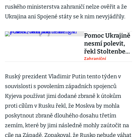
ruského ministerstva zahraničí nelze ověřit a že
Ukrajina ani Spojené státy se k nim nevyjádřily.
Pomoc Ukrajině
nesmí polevit,
řekl Stoltenberg
v Praze. Pavel
Zahraniční
mu udělil Řád
TGM
Ruský prezident Vladimir Putin tento týden v
souvislosti s povolením západních spojenců
Kyjeva používat jimi dodané zbraně k útokům
proti cílům v Rusku řekl, že Moskva by mohla
poskytnout zbraně dlouhého dosahu třetím
zemím, které by jimi následně mohly zaútočit na
cíle na Západě. Zopakoval, že Rusko nebude váhat