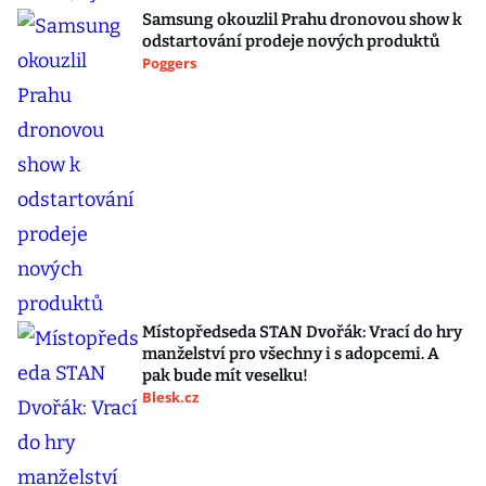
Samsung okouzlil Prahu dronovou show k
odstartování prodeje nových produktů
Poggers
Místopředseda STAN Dvořák: Vrací do hry
manželství pro všechny i s adopcemi. A
pak bude mít veselku!
Blesk.cz