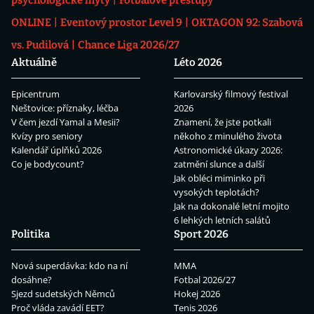
psychologické mýty
Fotbalové přestupy
ONLINE
Eventový prostor Level 9
OKTAGON 92: Szabová
vs. Pudilová
Chance Liga 2026/27
Aktuálně
Léto 2026
Epicentrum
Karlovarský filmový festival
Neštovice: příznaky, léčba
2026
V čem jezdí Yamal a Mesii?
Znamení, že jste potkali
Kvízy pro seniory
někoho z minulého života
Kalendář úplňků 2026
Astronomické úkazy 2026:
Co je bodycount?
zatmění slunce a další
Jak obléci miminko při
vysokých teplotách?
Jak na dokonalé letní mojito
6 lehkých letních salátů
Politika
Sport 2026
Nová superdávka: kdo na ní
MMA
dosáhne?
Fotbal 2026/27
Sjezd sudetských Němců
Hokej 2026
Proč vláda zavádí EET?
Tenis 2026