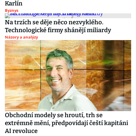
Karlín
Byznys
Na trzích se děje něco nezvyklého.
Technologické firmy shánějí miliardy
Názory a analýzy
Obchodní modely se hroutí, trh se
extrémně mění, předpovídají čeští kapitáni
AI revoluce