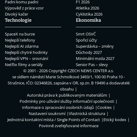
Padni komu padni
F1 2026
Výpověď z práce vzor
Atletika 2026
Divoký kačer
Cyklistika 2026
Technologie
Ekonomika
SpaceX na burze
Smrt OSVČ
Nejlepší telefony
Spořicí účty
Nejlepší AI zdarma
Superdávka – změny
Nejlepší chytré hodinky
Důchody 2027
Nejlepší VPN – srovnání
Minimální mzda 2027
Netflix filmy a seriály
Senior Pas – slevy
© 2001 - 2026 Copyright
CZECH NEWS CENTER a.s.
se sídlem náměstí Marie Schmolkové 3493/1, 100 00 Praha 10 -
Strašnice, IČO: 02346826, zapsána v OR, sp.zn. B 19490 a dodavatelé
obsahu
Autorská práva k publikovaným materiálům
Podmínky pro užívání služby informační společnosti
Informace o zpracování osobních údajů
Cookies
Nastavení soukromí
Vlastnická struktura
Jednotná kontaktní místa / Single Points of Contact
Etický kodex
Povinně zveřejňované informace