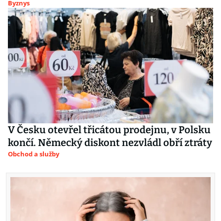
Byznys
V Česku otevřel třicátou prodejnu, v Polsku
končí. Německý diskont nezvládl obří ztráty
Obchod a služby