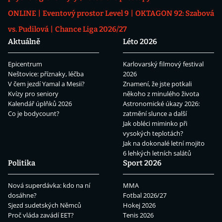
ONLINE
Eventový prostor Level 9
OKTAGON 92: Szabová
vs. Pudilová
Chance Liga 2026/27
Aktuálně
Léto 2026
Epicentrum
Karlovarský filmový festival
Neštovice: příznaky, léčba
2026
V čem jezdí Yamal a Mesii?
Znamení, že jste potkali
Kvízy pro seniory
někoho z minulého života
Kalendář úplňků 2026
Astronomické úkazy 2026:
Co je bodycount?
zatmění slunce a další
Jak obléci miminko při
vysokých teplotách?
Jak na dokonalé letní mojito
6 lehkých letních salátů
Politika
Sport 2026
Nová superdávka: kdo na ní
MMA
dosáhne?
Fotbal 2026/27
Sjezd sudetských Němců
Hokej 2026
Proč vláda zavádí EET?
Tenis 2026