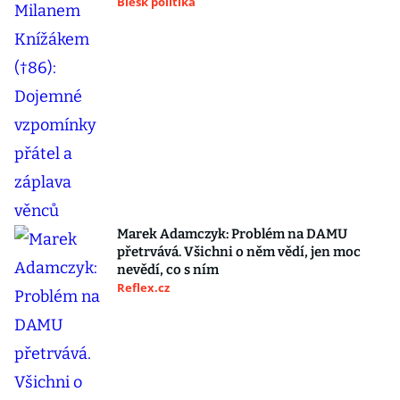
Blesk politika
Marek Adamczyk: Problém na DAMU
přetrvává. Všichni o něm vědí, jen moc
nevědí, co s ním
Reflex.cz