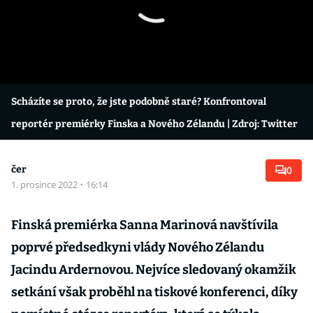
Scházíte se proto, že jste podobně staré? Konfrontoval
reportér premiérky Finska a Nového Zélandu
| Zdroj: Twitter
čer
0
1. prosince 2022
·
16:14
Finská premiérka Sanna Marinová navštívila
poprvé předsedkyni vlády Nového Zélandu
Jacindu Ardernovou. Nejvíce sledovaný okamžik
setkání však proběhl na tiskové konferenci, díky