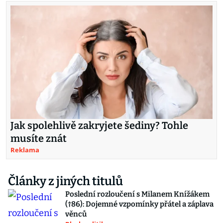
Jak spolehlivě zakryjete šediny? Tohle
musíte znát
Reklama
Články z jiných titulů
Poslední rozloučení s Milanem Knížákem
(†86): Dojemné vzpomínky přátel a záplava
věnců