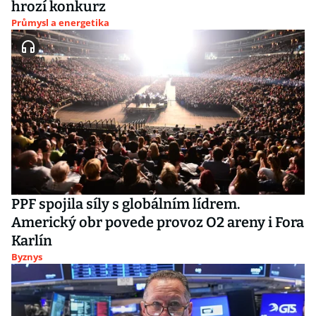
hrozí konkurz
Průmysl a energetika
PPF spojila síly s globálním lídrem.
Americký obr povede provoz O2 areny i Fora
Karlín
Byznys