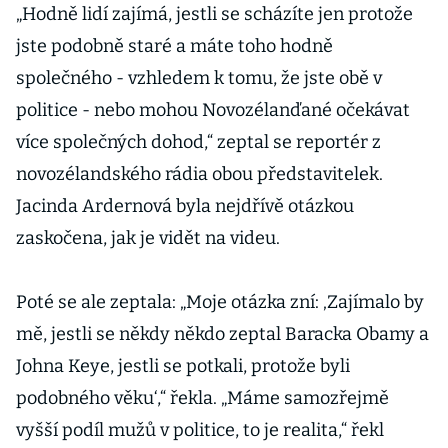
„Hodně lidí zajímá, jestli se scházíte jen protože
jste podobně staré a máte toho hodně
společného - vzhledem k tomu, že jste obě v
politice - nebo mohou Novozélanďané očekávat
více společných dohod,“ zeptal se reportér z
novozélandského rádia obou představitelek.
Jacinda Ardernová byla nejdřívě otázkou
zaskočena, jak je vidět na videu.
Poté se ale zeptala: „Moje otázka zní: ‚Zajímalo by
mě, jestli se někdy někdo zeptal Baracka Obamy a
Johna Keye, jestli se potkali, protože byli
podobného věku‘,“ řekla. „Máme samozřejmě
vyšší podíl mužů v politice, to je realita,“ řekl