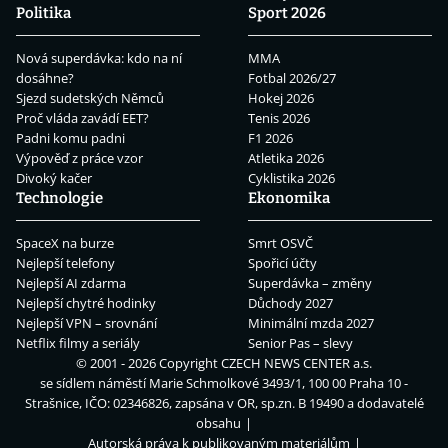
Politika
Sport 2026
Nová superdávka: kdo na ní
MMA
dosáhne?
Fotbal 2026/27
Sjezd sudetských Němců
Hokej 2026
Proč vláda zavádí EET?
Tenis 2026
Padni komu padni
F1 2026
Výpověď z práce vzor
Atletika 2026
Divoký kačer
Cyklistika 2026
Technologie
Ekonomika
SpaceX na burze
Smrt OSVČ
Nejlepší telefony
Spořicí účty
Nejlepší AI zdarma
Superdávka – změny
Nejlepší chytré hodinky
Důchody 2027
Nejlepší VPN – srovnání
Minimální mzda 2027
Netflix filmy a seriály
Senior Pas – slevy
© 2001 - 2026 Copyright
CZECH NEWS CENTER a.s.
se sídlem náměstí Marie Schmolkové 3493/1, 100 00 Praha 10 -
Strašnice, IČO: 02346826, zapsána v OR, sp.zn. B 19490 a dodavatelé
obsahu
Autorská práva k publikovaným materiálům