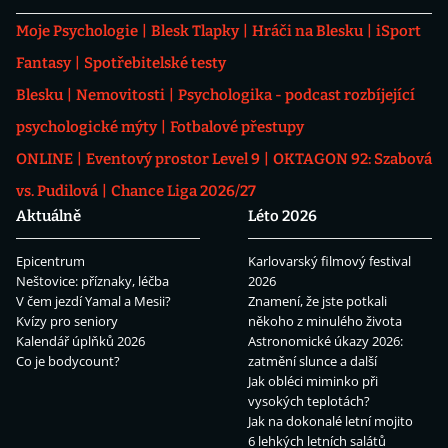
Moje Psychologie
Blesk Tlapky
Hráči na Blesku
iSport
Fantasy
Spotřebitelské testy
Blesku
Nemovitosti
Psychologika - podcast rozbíjející
psychologické mýty
Fotbalové přestupy
ONLINE
Eventový prostor Level 9
OKTAGON 92: Szabová
vs. Pudilová
Chance Liga 2026/27
Aktuálně
Léto 2026
Epicentrum
Karlovarský filmový festival
Neštovice: příznaky, léčba
2026
V čem jezdí Yamal a Mesii?
Znamení, že jste potkali
Kvízy pro seniory
někoho z minulého života
Kalendář úplňků 2026
Astronomické úkazy 2026:
Co je bodycount?
zatmění slunce a další
Jak obléci miminko při
vysokých teplotách?
Jak na dokonalé letní mojito
6 lehkých letních salátů