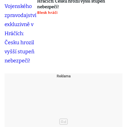
Hráčích: Česku hrozil vyšší stupeň
nebezpečí!
Blesk hráči