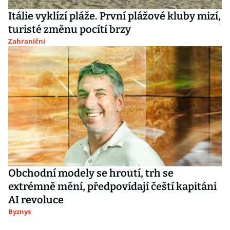
Itálie vyklízí pláže. První plážové kluby mizí,
turisté změnu pocítí brzy
Zahraniční
Obchodní modely se hroutí, trh se
extrémně mění, předpovídají čeští kapitáni
AI revoluce
Byznys