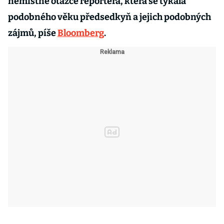
nemístné otázce reportéra, která se týkala
podobného věku předsedkyň a jejich podobných
zájmů, píše
Bloomberg
.