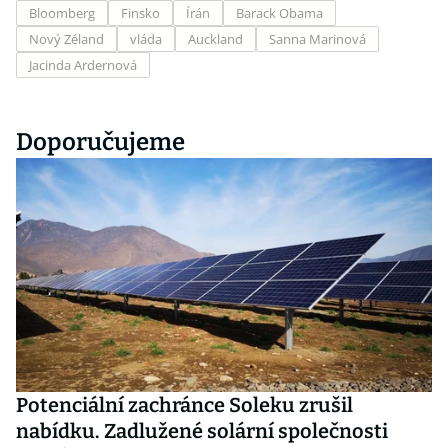
Bloomberg
Finsko
Írán
Barack Obama
Nový Zéland
vláda
Auckland
Sanna Marinová
Jacinda Ardernová
Doporučujeme
Potenciální zachránce Soleku zrušil
nabídku. Zadlužené solární společnosti