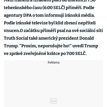
Mezi Íránem a Izraelem platí od dnešních 7:30
teheránského času (6:00 SELČ) příměří. Podle
agentury DPA o tom informují íránská média.
Podle íránské televize byl klid zbraní nepříteli
vnucen.O začátku příměří psal na své sociální síti
Truth Social také americký prezident Donald
Trump. "Prosím, neporušujte ho!" uvedl Trump
ve zprávě zveřejněné krátce po 7:00 SELČ.