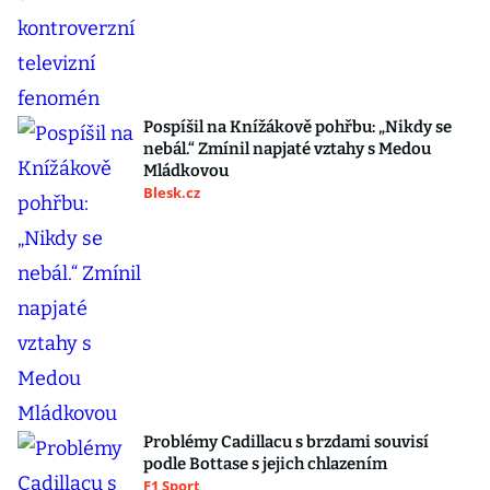
Pospíšil na Knížákově pohřbu: „Nikdy se
nebál.“ Zmínil napjaté vztahy s Medou
Mládkovou
Blesk.cz
Problémy Cadillacu s brzdami souvisí
podle Bottase s jejich chlazením
F1 Sport