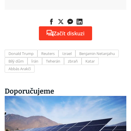
Začít diskuzi
Donald Trump
Reuters
Izrael
Benjamin Netanjahu
Bílý dům
Írán
Teherán
zbraň
Katar
Abbás Arakčí
Doporučujeme