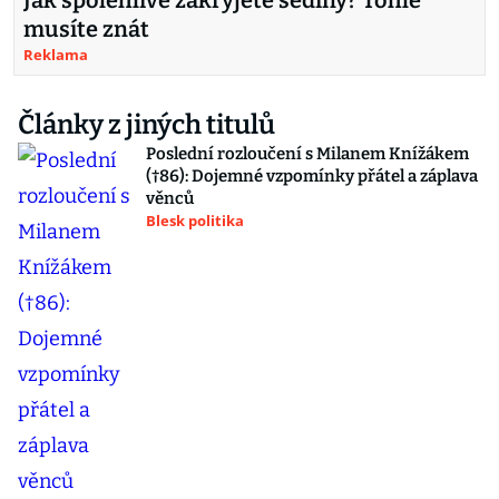
Jak spolehlivě zakryjete šediny? Tohle
musíte znát
Reklama
Články z jiných titulů
Poslední rozloučení s Milanem Knížákem
(†86): Dojemné vzpomínky přátel a záplava
věnců
Blesk politika