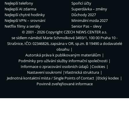
Nejlepší telefony
Spořicí účty
Nejlepší AI zdarma
Superdávka – změny
Nejlepší chytré hodinky
Důchody 2027
Nejlepší VPN – srovnání
Minimální mzda 2027
Netflix filmy a seriály
Senior Pas – slevy
© 2001 - 2026 Copyright
CZECH NEWS CENTER a.s.
se sídlem náměstí Marie Schmolkové 3493/1, 100 00 Praha 10 -
Strašnice, IČO: 02346826, zapsána v OR, sp.zn. B 19490 a dodavatelé
obsahu
Autorská práva k publikovaným materiálům
Podmínky pro užívání služby informační společnosti
Informace o zpracování osobních údajů
Cookies
Nastavení soukromí
Vlastnická struktura
Jednotná kontaktní místa / Single Points of Contact
Etický kodex
Povinně zveřejňované informace