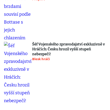
Šéf Vojenského zpravodajství exkluzivně v
Hráčích: Česku hrozil vyšší stupeň
nebezpečí!
Blesk hráči