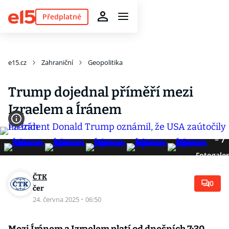
Předplatné
e15.cz
Zahraniční
Geopolitika
Trump dojednal příměří mezi
Izraelem a Íránem
7
Fotogaler
ČTK
0
čer
24. června 2025
·
06:50