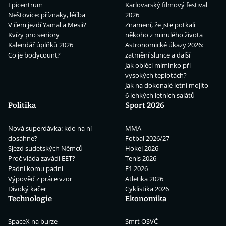
Epicentrum
Karlovarský filmový festival
Neštovice: příznaky, léčba
2026
V čem jezdí Yamal a Mesii?
Znamení, že jste potkali
Kvízy pro seniory
někoho z minulého života
Kalendář úplňků 2026
Astronomické úkazy 2026:
Co je bodycount?
zatmění slunce a další
Jak obléci miminko při
vysokých teplotách?
Jak na dokonalé letní mojito
6 lehkých letních salátů
Politika
Sport 2026
Nová superdávka: kdo na ní
MMA
dosáhne?
Fotbal 2026/27
Sjezd sudetských Němců
Hokej 2026
Proč vláda zavádí EET?
Tenis 2026
Padni komu padni
F1 2026
Výpověď z práce vzor
Atletika 2026
Divoký kačer
Cyklistika 2026
Technologie
Ekonomika
SpaceX na burze
Smrt OSVČ