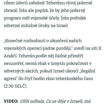
cílem úderů zabránit Teheránu vývoj jaderné
zbraně, Írán ale popírá, že by jeho jaderný
program měl vojenské účely. Írán podniká
odvetné vzdušné útoky na Izrael.
„Konečné rozhodnutí o ukončení našich
vojenských operací padne později,“ uvedl na síti X
Arakčí. Teherán podle něj žádné příměří
neuzavřel, nemá však v úmyslu pokračovat v
odvetných akcích, pokud Izrael ukončí „ilegální
agresi“ do čtyř hodin ráno teheránského času
(2:30 SELČ).
VIDEO:
OSN selhala. Co se děje v Izraeli, má