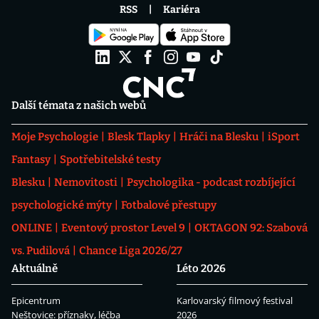
RSS
Kariéra
Další témata z našich webů
Moje Psychologie
Blesk Tlapky
Hráči na Blesku
iSport
Fantasy
Spotřebitelské testy
Blesku
Nemovitosti
Psychologika - podcast rozbíjející
psychologické mýty
Fotbalové přestupy
ONLINE
Eventový prostor Level 9
OKTAGON 92: Szabová
vs. Pudilová
Chance Liga 2026/27
Aktuálně
Léto 2026
Epicentrum
Karlovarský filmový festival
Neštovice: příznaky, léčba
2026