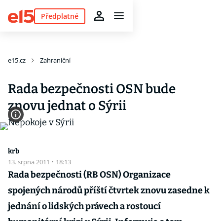
Předplatné
e15.cz
Zahraniční
Rada bezpečnosti OSN bude
znovu jednat o Sýrii
krb
13. srpna 2011
·
18:13
Rada bezpečnosti (RB OSN) Organizace
spojených národů příští čtvrtek znovu zasedne k
jednání o lidských právech a rostoucí