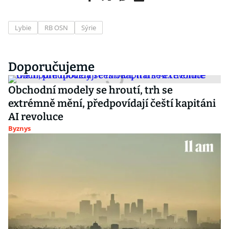
Lybie
RB OSN
Sýrie
Doporučujeme
Obchodní modely se hroutí, trh se
extrémně mění, předpovídají čeští kapitáni
AI revoluce
Byznys