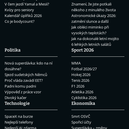
V čem jezdí Yamal a Mesii?
Znamení, že jste potkali
Kvízy pro seniory
někoho z minulého života
Kalendář úplňků 2026
Astronomické úkazy 2026:
Co je bodycount?
zatmění slunce a další
Jak obléci miminko při
vysokých teplotách?
Jak na dokonalé letní mojito
6 lehkých letních salátů
Politika
Sport 2026
Nová superdávka: kdo na ní
MMA
dosáhne?
Fotbal 2026/27
Sjezd sudetských Němců
Hokej 2026
Proč vláda zavádí EET?
Tenis 2026
Padni komu padni
F1 2026
Výpověď z práce vzor
Atletika 2026
Divoký kačer
Cyklistika 2026
Technologie
Ekonomika
SpaceX na burze
Smrt OSVČ
Nejlepší telefony
Spořicí účty
Nejlepší AI zdarma
Superdávka – změny