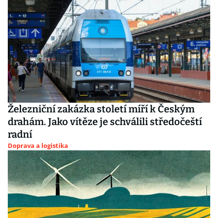
Železniční zakázka století míří k Českým
drahám. Jako vítěze je schválili středočeští
radní
Doprava a logistika