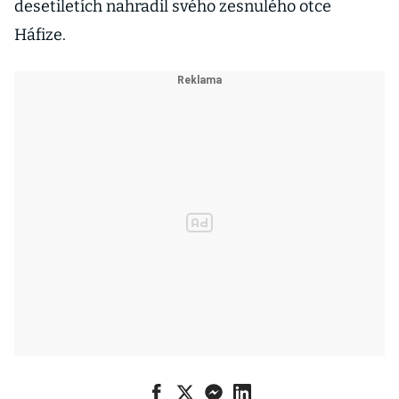
desetiletích nahradil svého zesnulého otce
Háfize.