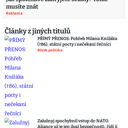
musíte znát
Reklama
Články z jiných titulů
PŘÍMÝ PŘENOS: Pohřeb Milana Knížáka
(†86), státní pocty i nečekaní řečníci
Blesk politika
Zalužnyj zpochybnil vstup do NATO.
Aliance už je jen iluzí bezpečnosti, řídí ji