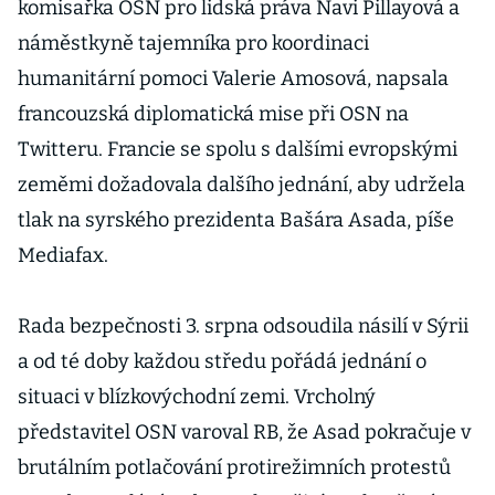
komisařka OSN pro lidská práva Navi Pillayová a
náměstkyně tajemníka pro koordinaci
humanitární pomoci Valerie Amosová, napsala
francouzská diplomatická mise při OSN na
Twitteru. Francie se spolu s dalšími evropskými
zeměmi dožadovala dalšího jednání, aby udržela
tlak na syrského prezidenta Bašára Asada, píše
Mediafax.
Rada bezpečnosti 3. srpna odsoudila násilí v Sýrii
a od té doby každou středu pořádá jednání o
situaci v blízkovýchodní zemi. Vrcholný
představitel OSN varoval RB, že Asad pokračuje v
brutálním potlačování protirežimních protestů