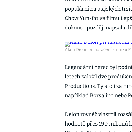
populární na asijských trzí
Chow Yun-fat ve filmu Lepš
dokonce později napsala d
Alain Delon při natáčení snímku Pov
Legendární herec byl podnik
letech založil dvě produkč
Productions. Ty stojí za m
například Borsalino nebo Po
Delon rovněž vlastnil rozsá
hodnotě přes 190 milionů k