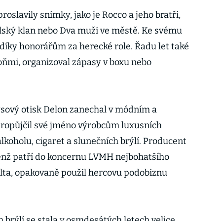
oslavily snímky, jako je Rocco a jeho bratři,
ilský klan nebo Dva muži ve městě. Ke svému
 díky honorářům za herecké role. Řadu let také
oňmi, organizoval zápasy v boxu nebo
ysový otisk Delon zanechal v módním a
ropůjčil své jméno výrobcům luxusních
lkoholu, cigaret a slunečních brýlí. Producent
jenž patří do koncernu LVMH nejbohatšího
ta, opakovaně použil hercovu podobiznu
 brýlí se stala v osmdesátých letech velice