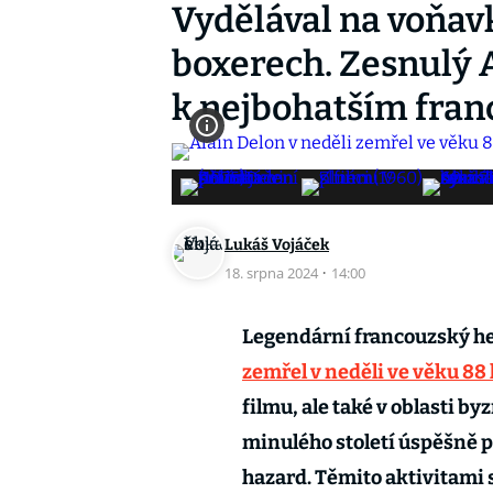
Vydělával na voňavk
boxerech. Zesnulý A
k nejbohatším fra
Lukáš Vojáček
18. srpna 2024
·
14:00
Legendární francouzský her
zemřel v neděli ve věku 88 
filmu, ale také v oblasti 
minulého století úspěšně p
hazard. Těmito aktivitami 