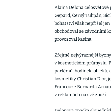
Alaina Delona celosvětově pr
Gepard, Černý Tulipán, Sic
bohatství však nepřišel jen
obchodoval se závodními k
provozoval kasina.
Zřejmě nejvýraznější byzn
v kosmetickém průmyslu. P
parfémů, hodinek, obleků, a
kosmetiky Christian Dior, 
Francouze Bernarda Arnaul
v reklamách na své zboží.
Delonova značka slunečních