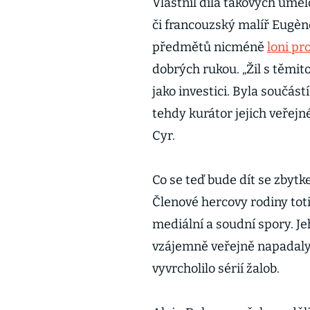
Vlastnil díla takových uměl
či francouzský malíř Eugèn
předmětů nicméně
loni pr
dobrých rukou. „Žil s těmit
jako investici. Byla součást
tehdy kurátor jejich veřej
Cyr.
Co se teď bude dít se zbyt
Členové hercovy rodiny toti
mediální a soudní spory. Je
vzájemně veřejně napadaly
vyvrcholilo sérií žalob.