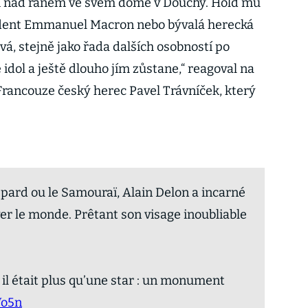
li nad ránem ve svém domě v Douchy. Hold mu
zident Emmanuel Macron nebo bývalá herecká
á, stejně jako řada dalších osobností po
 idol a ještě dlouho jím zůstane,“ reagoval na
Francouze český herec Pavel Trávníček, který
pard ou le Samouraï, Alain Delon a incarné
êver le monde. Prêtant son visage inoubliable
 il était plus qu’une star : un monument
Vo5n