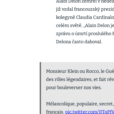
Alain Delon zemřel v nedě
již vzdal francouzský pre
kolegyně Claudia Cardinalov
celém světě. „Alain Delon je
zprávu o úmrtí proslulého 
Delona často daboval.
Monsieur Klein ou Rocco, le Gué
des rôles légendaires, et fait r
pour bouleverser nos vies.
Mélancolique, populaire, secret,
français.
pic.twitter.com/1JTqPf