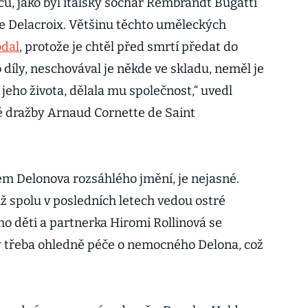
ců, jako byl italský sochař Rembrandt Bugatti
e Delacroix. Většinu těchto uměleckých
odal
, protože je chtěl před smrtí předat do
o díly, neschovával je někde ve skladu, neměl je
í jeho života, dělala mu společnost,“ uvedl
né dražby Arnaud Cornette de Saint
kem Delonova rozsáhlého jmění, je nejasné.
ž spolu v posledních letech vedou ostré
ho děti a partnerka Hiromi Rollinová se
 třeba ohledně péče o nemocného Delona, což