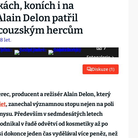
ách, koních i na
lain Delon patřil
ncouzským hercům
7
Fotogalerie
Diskuze (
1
)
ec, producent a režisér Alain Delon, který
let
, zanechal významnou stopu nejen na poli
byznysu. Především v sedmdesátých letech
odnikal v řadě odvětví od kosmetiky až po
si dokonce jeden čas vydělával více peněz, než