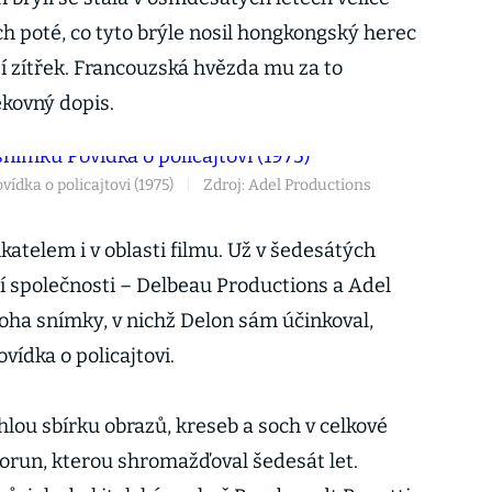
ch poté, co tyto brýle nosil hongkongský herec
í zítřek. Francouzská hvězda mu za to
ěkovný dopis.
ídka o policajtovi (1975)
|
Zdroj: Adel Productions
atelem i v oblasti filmu. Už v šedesátých
ní společnosti – Delbeau Productions a Adel
noha snímky, v nichž Delon sám účinkoval,
vídka o policajtovi.
hlou sbírku obrazů, kreseb a soch v celkové
orun, kterou shromažďoval šedesát let.