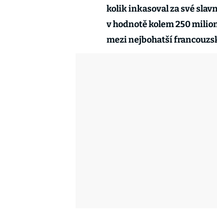
kolik inkasoval za své slav
v hodnotě kolem 250 milionů
mezi nejbohatší francouzs