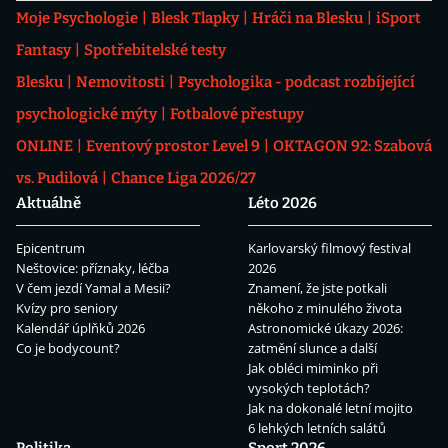
Moje Psychologie
Blesk Tlapky
Hráči na Blesku
iSport
Fantasy
Spotřebitelské testy
Blesku
Nemovitosti
Psychologika - podcast rozbíjející
psychologické mýty
Fotbalové přestupy
ONLINE
Eventový prostor Level 9
OKTAGON 92: Szabová
vs. Pudilová
Chance Liga 2026/27
Aktuálně
Léto 2026
Epicentrum
Karlovarský filmový festival
Neštovice: příznaky, léčba
2026
V čem jezdí Yamal a Mesii?
Znamení, že jste potkali
Kvízy pro seniory
někoho z minulého života
Kalendář úplňků 2026
Astronomické úkazy 2026:
Co je bodycount?
zatmění slunce a další
Jak obléci miminko při
vysokých teplotách?
Jak na dokonalé letní mojito
6 lehkých letních salátů