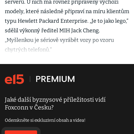
serverů. U nich má rovněž připraveny výchozí
modely, které následně připraví na míru klientům
typu Hewlett Packard Enterprise. „Je to jako lego,“
sdělil výkonný ředitel MIH Jack Cheng.
„Myšlenkou je sériově vyrábět vozy po vzoru
chytrých telefonů.“
Jaké další byznysové příležitosti vidí
Foxconn v Česku?
Odemkněte si exkluzivní obsah a videa!