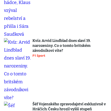
Kvíz: Arvid Lindblad dnes slaví 19.
narozeniny. Co o tomto britském
závodníkovi víte?
F1 Sport
Šéf Vojenského zpravodajství exkluzivně v
Hráčích: Česku hrozil vyšší stupeň