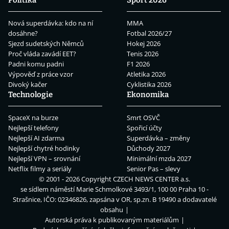
Politika
Sport 2026
Nová superdávka: kdo na ní
MMA
dosáhne?
Fotbal 2026/27
Sjezd sudetských Němců
Hokej 2026
Proč vláda zavádí EET?
Tenis 2026
Padni komu padni
F1 2026
Výpověď z práce vzor
Atletika 2026
Divoký kačer
Cyklistika 2026
Technologie
Ekonomika
SpaceX na burze
Smrt OSVČ
Nejlepší telefony
Spořicí účty
Nejlepší AI zdarma
Superdávka – změny
Nejlepší chytré hodinky
Důchody 2027
Nejlepší VPN – srovnání
Minimální mzda 2027
Netflix filmy a seriály
Senior Pas – slevy
© 2001 - 2026 Copyright
CZECH NEWS CENTER a.s.
se sídlem náměstí Marie Schmolkové 3493/1, 100 00 Praha 10 -
Strašnice, IČO: 02346826, zapsána v OR, sp.zn. B 19490 a dodavatelé
obsahu
Autorská práva k publikovaným materiálům