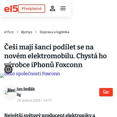
Předplatné
e15.cz
Byznys
Doprava a logistika
Češi mají šanci podílet se na
novém elektromobilu. Chystá ho
výrobce iPhonů Foxconn
Jan Sedlák
0
lig
19. dubna 2023
·
14:17
Největší světový producent elektroniky a