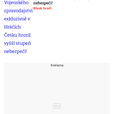
nebezpečí!
Blesk hráči