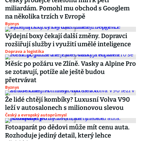
Český prodejce telefonů míří k pěti
miliardám. Pomohl mu obchod s Googlem
na několika trzích v Evropě
Byznys
Výdejní boxy čekají další změny. Dopravci
rozšiřují služby i využití umělé inteligence
Doprava a logistika
Měsíc po požáru ve Zlíně. Vasky a Alpine Pro
se zotavují, potíže ale ještě budou
přetrvávat
Byznys
Že lidé chtějí kombíky? Luxusní Volva V90
leží v autosalonech s milionovou slevou
Český a evropský autoprůmysl
Fotoaparát po dědovi může mít cenu auta.
Rozhoduje jediný detail, který lehce