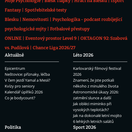
Moje Psychologie
Blesk Tlapky
Hráči na Blesku
iSport
Fantasy
Spotřebitelské testy
Blesku
Nemovitosti
Psychologika - podcast rozbíjející
psychologické mýty
Fotbalové přestupy
ONLINE
Eventový prostor Level 9
OKTAGON 92: Szabová
vs. Pudilová
Chance Liga 2026/27
Aktuálně
Léto 2026
Epicentrum
Karlovarský filmový festival
Neštovice: příznaky, léčba
2026
V čem jezdí Yamal a Mesii?
Znamení, že jste potkali
Kvízy pro seniory
někoho z minulého života
Kalendář úplňků 2026
Astronomické úkazy 2026:
Co je bodycount?
zatmění slunce a další
Jak obléci miminko při
vysokých teplotách?
Jak na dokonalé letní mojito
6 lehkých letních salátů
Politika
Sport 2026