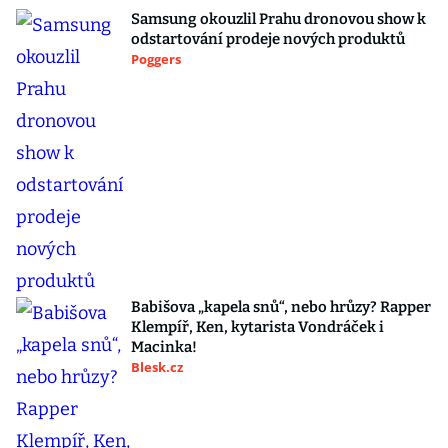
Samsung okouzlil Prahu dronovou show k
odstartování prodeje nových produktů
Poggers
Babišova „kapela snů“, nebo hrůzy? Rapper
Klempíř, Ken, kytarista Vondráček i
Macinka!
Blesk.cz