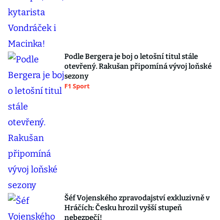
Podle Bergera je boj o letošní titul stále
otevřený. Rakušan připomíná vývoj loňské
sezony
F1 Sport
Šéf Vojenského zpravodajství exkluzivně v
Hráčích: Česku hrozil vyšší stupeň
nebezpečí!