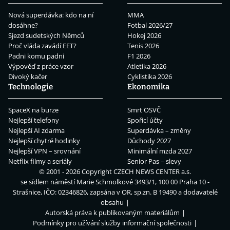
Nová superdávka: kdo na ní
MMA
dosáhne?
Fotbal 2026/27
Sjezd sudetských Němců
Hokej 2026
Proč vláda zavádí EET?
Tenis 2026
Padni komu padni
F1 2026
Výpověď z práce vzor
Atletika 2026
Divoký kačer
Cyklistika 2026
Technologie
Ekonomika
SpaceX na burze
Smrt OSVČ
Nejlepší telefony
Spořicí účty
Nejlepší AI zdarma
Superdávka – změny
Nejlepší chytré hodinky
Důchody 2027
Nejlepší VPN – srovnání
Minimální mzda 2027
Netflix filmy a seriály
Senior Pas – slevy
© 2001 - 2026 Copyright
CZECH NEWS CENTER a.s.
se sídlem náměstí Marie Schmolkové 3493/1, 100 00 Praha 10 -
Strašnice, IČO: 02346826, zapsána v OR, sp.zn. B 19490 a dodavatelé
obsahu
Autorská práva k publikovaným materiálům
Podmínky pro užívání služby informační společnosti