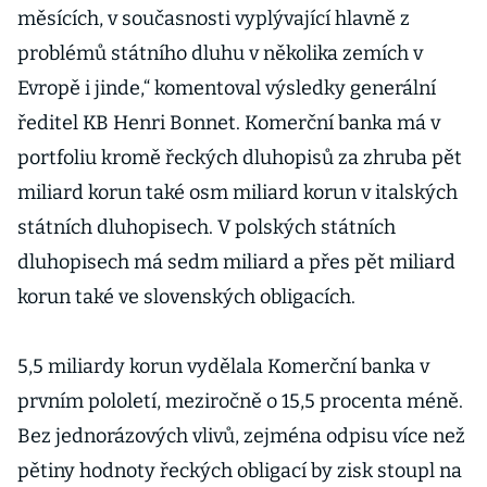
měsících, v současnosti vyplývající hlavně z
problémů státního dluhu v několika zemích v
Evropě i jinde,“ komentoval výsledky generální
ředitel KB Henri Bonnet. Komerční banka má v
portfoliu kromě řeckých dluhopisů za zhruba pět
miliard korun také osm miliard korun v italských
státních dluhopisech. V polských státních
dluhopisech má sedm miliard a přes pět miliard
korun také ve slovenských obligacích.
5,5 miliardy korun vydělala Komerční banka v
prvním pololetí, meziročně o 15,5 procenta méně.
Bez jednorázových vlivů, zejména odpisu více než
pětiny hodnoty řeckých obligací by zisk stoupl na