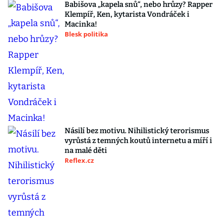
Babišova „kapela snů“, nebo hrůzy? Rapper
Klempíř, Ken, kytarista Vondráček i
Macinka!
Blesk politika
Násilí bez motivu. Nihilistický terorismus
vyrůstá z temných koutů internetu a míří i
na malé děti
Reflex.cz