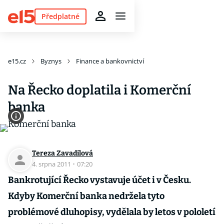
Předplatné
e15.cz
Byznys
Finance a bankovnictví
Na Řecko doplatila i Komerční
banka
Tereza Zavadilová
4. srpna 2011
·
07:20
Bankrotující Řecko vystavuje účet i v Česku.
Kdyby Komerční banka nedržela tyto
problémové dluhopisy, vydělala by letos v pololetí