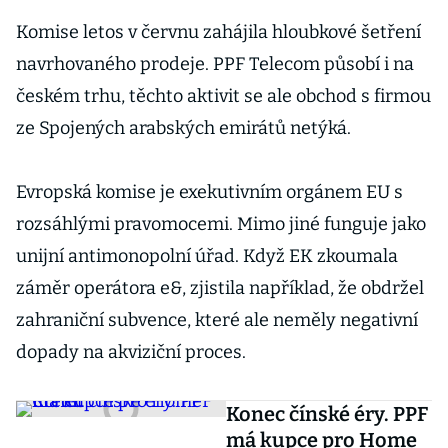
Komise letos v červnu zahájila hloubkové šetření
navrhovaného prodeje. PPF Telecom působí i na
českém trhu, těchto aktivit se ale obchod s firmou
ze Spojených arabských emirátů netýká.
Evropská komise je exekutivním orgánem EU s
rozsáhlými pravomocemi. Mimo jiné funguje jako
unijní antimonopolní úřad. Když EK zkoumala
záměr operátora e&, zjistila například, že obdržel
zahraniční subvence, které ale neměly negativní
dopady na akviziční proces.
Konec čínské éry. PPF
má kupce pro Home