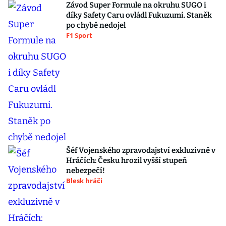
Závod Super Formule na okruhu SUGO i
díky Safety Caru ovládl Fukuzumi. Staněk
po chybě nedojel
F1 Sport
Šéf Vojenského zpravodajství exkluzivně v
Hráčích: Česku hrozil vyšší stupeň
nebezpečí!
Blesk hráči