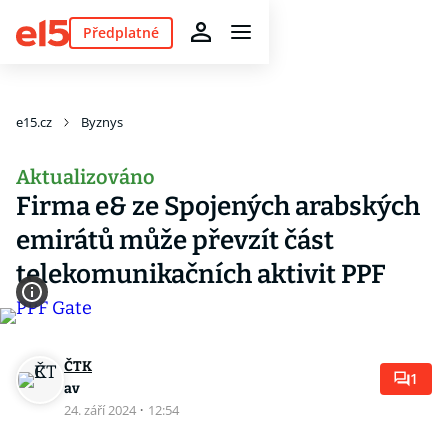
Předplatné
e15.cz
Byznys
Aktualizováno
Firma e& ze Spojených arabských
emirátů může převzít část
telekomunikačních aktivit PPF
ČTK
1
av
24. září 2024
·
12:54