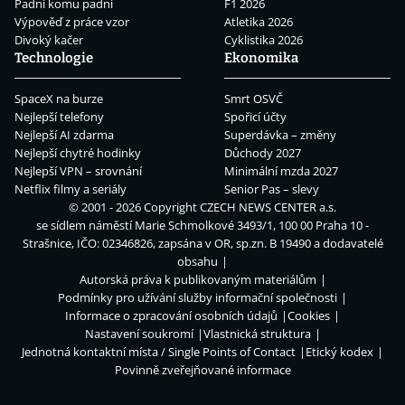
Padni komu padni
F1 2026
Výpověď z práce vzor
Atletika 2026
Divoký kačer
Cyklistika 2026
Technologie
Ekonomika
SpaceX na burze
Smrt OSVČ
Nejlepší telefony
Spořicí účty
Nejlepší AI zdarma
Superdávka – změny
Nejlepší chytré hodinky
Důchody 2027
Nejlepší VPN – srovnání
Minimální mzda 2027
Netflix filmy a seriály
Senior Pas – slevy
© 2001 - 2026 Copyright
CZECH NEWS CENTER a.s.
se sídlem náměstí Marie Schmolkové 3493/1, 100 00 Praha 10 -
Strašnice, IČO: 02346826, zapsána v OR, sp.zn. B 19490 a dodavatelé
obsahu
Autorská práva k publikovaným materiálům
Podmínky pro užívání služby informační společnosti
Informace o zpracování osobních údajů
Cookies
Nastavení soukromí
Vlastnická struktura
Jednotná kontaktní místa / Single Points of Contact
Etický kodex
Povinně zveřejňované informace