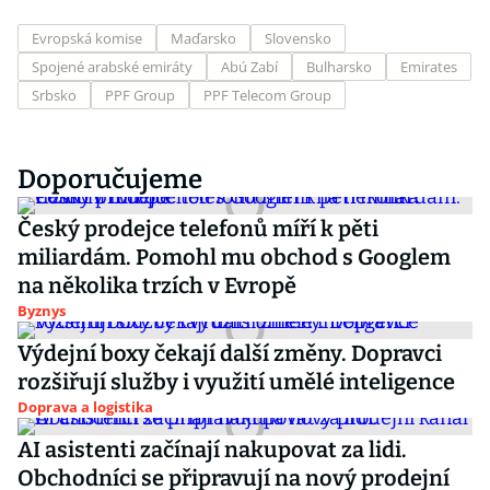
Evropská komise
Maďarsko
Slovensko
Spojené arabské emiráty
Abú Zabí
Bulharsko
Emirates
Srbsko
PPF Group
PPF Telecom Group
Doporučujeme
Český prodejce telefonů míří k pěti
miliardám. Pomohl mu obchod s Googlem
na několika trzích v Evropě
Byznys
Výdejní boxy čekají další změny. Dopravci
rozšiřují služby i využití umělé inteligence
Doprava a logistika
AI asistenti začínají nakupovat za lidi.
Obchodníci se připravují na nový prodejní