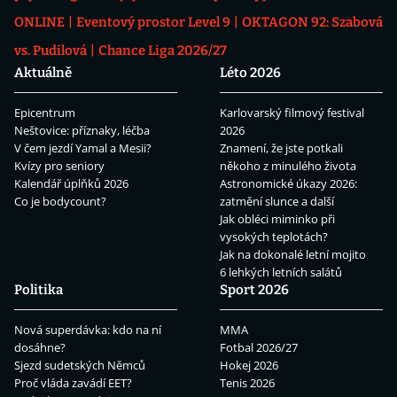
ONLINE
Eventový prostor Level 9
OKTAGON 92: Szabová
vs. Pudilová
Chance Liga 2026/27
Aktuálně
Léto 2026
Epicentrum
Karlovarský filmový festival
Neštovice: příznaky, léčba
2026
V čem jezdí Yamal a Mesii?
Znamení, že jste potkali
Kvízy pro seniory
někoho z minulého života
Kalendář úplňků 2026
Astronomické úkazy 2026:
Co je bodycount?
zatmění slunce a další
Jak obléci miminko při
vysokých teplotách?
Jak na dokonalé letní mojito
6 lehkých letních salátů
Politika
Sport 2026
Nová superdávka: kdo na ní
MMA
dosáhne?
Fotbal 2026/27
Sjezd sudetských Němců
Hokej 2026
Proč vláda zavádí EET?
Tenis 2026