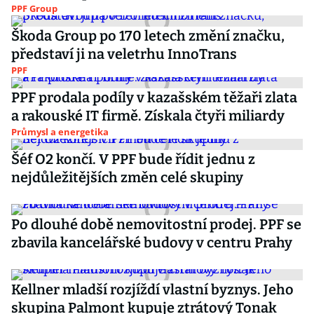
PPF Group
Škoda Group po 170 letech změní značku,
představí ji na veletrhu InnoTrans
PPF
PPF prodala podíly v kazašském těžaři zlata
a rakouské IT firmě. Získala čtyři miliardy
Průmysl a energetika
Šéf O2 končí. V PPF bude řídit jednu z
nejdůležitějších změn celé skupiny
Po dlouhé době nemovitostní prodej. PPF se
zbavila kancelářské budovy v centru Prahy
Kellner mladší rozjíždí vlastní byznys. Jeho
skupina Palmont kupuje ztrátový Tonak