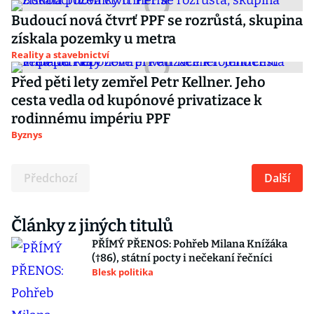
Budoucí nová čtvrť PPF se rozrůstá, skupina
získala pozemky u metra
Reality a stavebnictví
Před pěti lety zemřel Petr Kellner. Jeho
cesta vedla od kupónové privatizace k
rodinnému impériu PPF
Byznys
Předchozí
Další
Články z jiných titulů
PŘÍMÝ PŘENOS: Pohřeb Milana Knížáka
(†86), státní pocty i nečekaní řečníci
Blesk politika