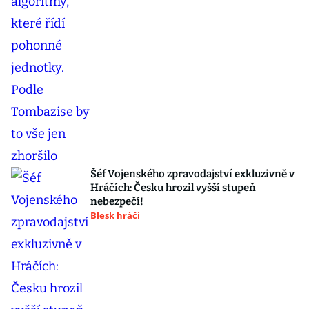
Šéf Vojenského zpravodajství exkluzivně v
Hráčích: Česku hrozil vyšší stupeň
nebezpečí!
Blesk hráči