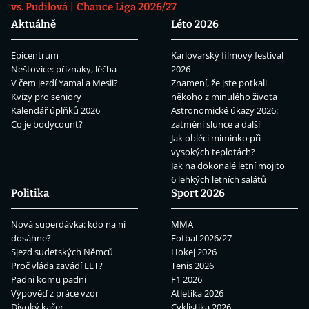
vs. Pudilová
Chance Liga 2026/27
Aktuálně
Léto 2026
Epicentrum
Karlovarský filmový festival
Neštovice: příznaky, léčba
2026
V čem jezdí Yamal a Mesii?
Znamení, že jste potkali
Kvízy pro seniory
někoho z minulého života
Kalendář úplňků 2026
Astronomické úkazy 2026:
Co je bodycount?
zatmění slunce a další
Jak obléci miminko při
vysokých teplotách?
Jak na dokonalé letní mojito
6 lehkých letních salátů
Politika
Sport 2026
Nová superdávka: kdo na ní
MMA
dosáhne?
Fotbal 2026/27
Sjezd sudetských Němců
Hokej 2026
Proč vláda zavádí EET?
Tenis 2026
Padni komu padni
F1 2026
Výpověď z práce vzor
Atletika 2026
Divoký kačer
Cyklistika 2026