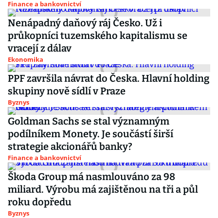
Finance a bankovnictví
Nenápadný daňový ráj Česko. Už i
průkopníci tuzemského kapitalismu se
vracejí z dálav
Ekonomika
PPF završila návrat do Česka. Hlavní holding
skupiny nově sídlí v Praze
Byznys
Goldman Sachs se stal významným
podílníkem Monety. Je součástí širší
strategie akcionářů banky?
Finance a bankovnictví
Škoda Group má nasmlouváno za 98
miliard. Výrobu má zajištěnou na tři a půl
roku dopředu
Byznys