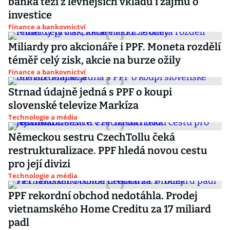
banka těží z levnějších vkladů i zájmu o
investice
Finance a bankovnictví
Miliardy pro akcionáře i PPF. Moneta rozdělí
téměř celý zisk, akcie na burze ožily
Finance a bankovnictví
Strnad údajně jedná s PPF o koupi
slovenské televize Markíza
Technologie a média
Německou sestru CzechTollu čeká
restrukturalizace. PPF hledá novou cestu
pro její divizi
Technologie a média
PPF rekordní obchod nedotáhla. Prodej
vietnamského Home Creditu za 17 miliard
padl