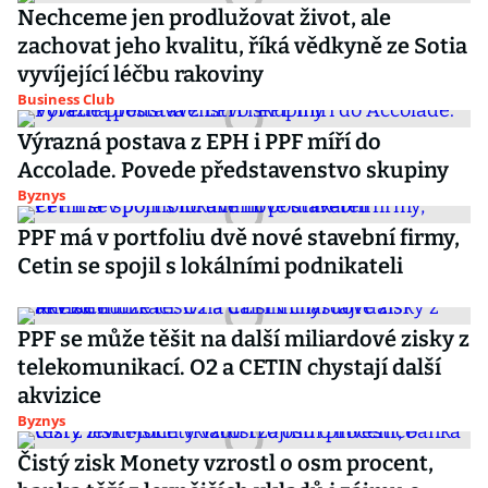
Nechceme jen prodlužovat život, ale
zachovat jeho kvalitu, říká vědkyně ze Sotia
vyvíjející léčbu rakoviny
Business Club
Výrazná postava z EPH i PPF míří do
Accolade. Povede představenstvo skupiny
Byznys
PPF má v portfoliu dvě nové stavební firmy,
Cetin se spojil s lokálními podnikateli
PPF se může těšit na další miliardové zisky z
telekomunikací. O2 a CETIN chystají další
akvizice
Byznys
Čistý zisk Monety vzrostl o osm procent,