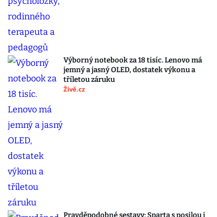
Výborný notebook za 18 tisíc. Lenovo má
jemný a jasný OLED, dostatek výkonu a
tříletou záruku
Živě.cz
Pravděpodobné sestavy: Sparta s posilou i