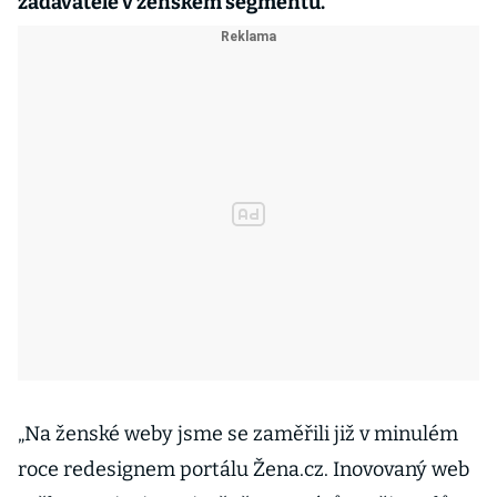
zadavatele v ženském segmentu.
„Na ženské weby jsme se zaměřili již v minulém
roce redesignem portálu Žena.cz. Inovovaný web