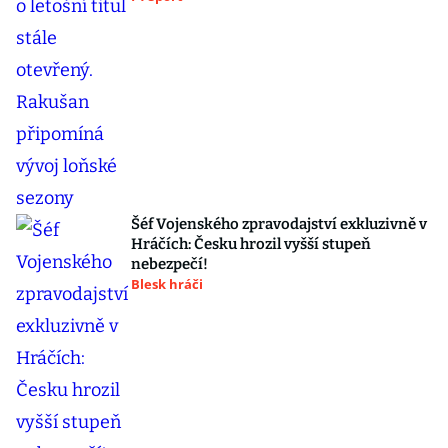
Šéf Vojenského zpravodajství exkluzivně v
Hráčích: Česku hrozil vyšší stupeň
nebezpečí!
Blesk hráči