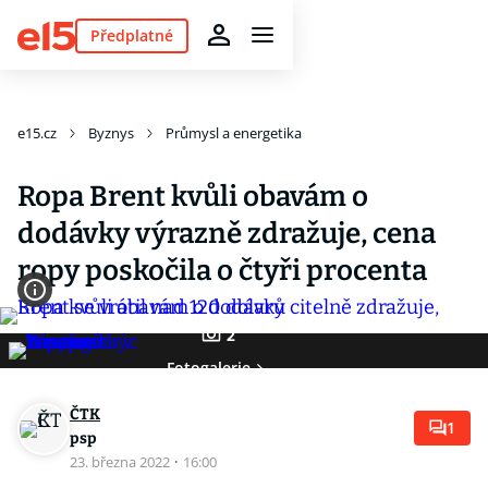
Předplatné
e15.cz
Byznys
Průmysl a energetika
Ropa Brent kvůli obavám o
dodávky výrazně zdražuje, cena
ropy poskočila o čtyři procenta
2
Fotogalerie
ČTK
1
psp
23. března 2022
·
16:00