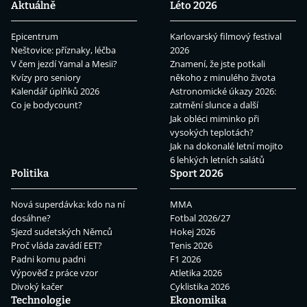
Aktuálně
Léto 2026
Epicentrum
Karlovarský filmový festival
Neštovice: příznaky, léčba
2026
V čem jezdí Yamal a Mesii?
Znamení, že jste potkali
Kvízy pro seniory
někoho z minulého života
Kalendář úplňků 2026
Astronomické úkazy 2026:
Co je bodycount?
zatmění slunce a další
Jak obléci miminko při
vysokých teplotách?
Jak na dokonalé letní mojito
6 lehkých letních salátů
Politika
Sport 2026
Nová superdávka: kdo na ní
MMA
dosáhne?
Fotbal 2026/27
Sjezd sudetských Němců
Hokej 2026
Proč vláda zavádí EET?
Tenis 2026
Padni komu padni
F1 2026
Výpověď z práce vzor
Atletika 2026
Divoký kačer
Cyklistika 2026
Technologie
Ekonomika