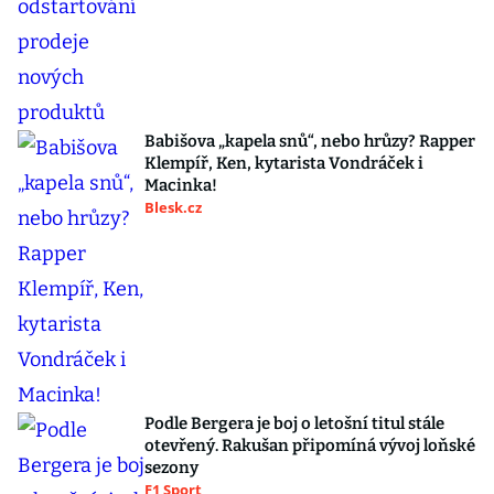
Babišova „kapela snů“, nebo hrůzy? Rapper
Klempíř, Ken, kytarista Vondráček i
Macinka!
Blesk.cz
Podle Bergera je boj o letošní titul stále
otevřený. Rakušan připomíná vývoj loňské
sezony
F1 Sport