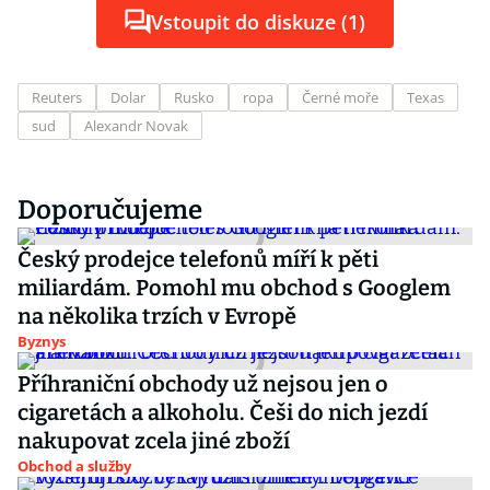
Vstoupit do diskuze (1)
Reuters
Dolar
Rusko
ropa
Černé moře
Texas
sud
Alexandr Novak
Doporučujeme
Český prodejce telefonů míří k pěti
miliardám. Pomohl mu obchod s Googlem
na několika trzích v Evropě
Byznys
Příhraniční obchody už nejsou jen o
cigaretách a alkoholu. Češi do nich jezdí
nakupovat zcela jiné zboží
Obchod a služby