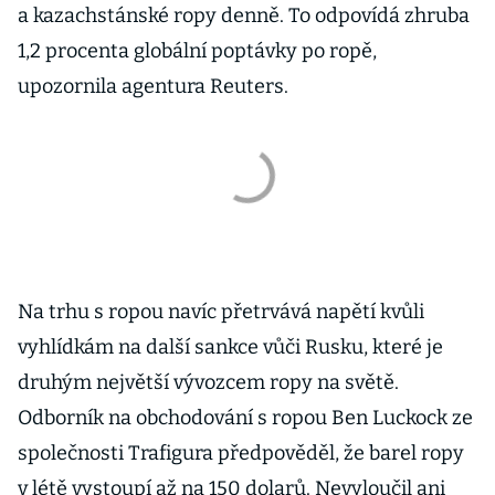
a kazachstánské ropy denně. To odpovídá zhruba
1,2 procenta globální poptávky po ropě,
upozornila agentura Reuters.
Na trhu s ropou navíc přetrvává napětí kvůli
vyhlídkám na další sankce vůči Rusku, které je
druhým největší vývozcem ropy na světě.
Odborník na obchodování s ropou Ben Luckock ze
společnosti Trafigura předpověděl, že barel ropy
v létě vystoupí až na 150 dolarů. Nevyloučil ani