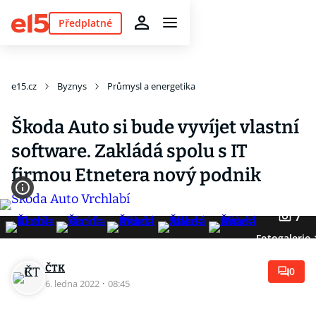
Předplatné
e15.cz
Byznys
Průmysl a energetika
Škoda Auto si bude vyvíjet vlastní
software. Zakládá spolu s IT
firmou Etnetera nový podnik
7
Fotogalerie
ČTK
0
6. ledna 2022
·
08:45