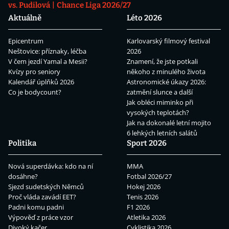
vs. Pudilová
Chance Liga 2026/27
Aktuálně
Léto 2026
Epicentrum
Karlovarský filmový festival
Neštovice: příznaky, léčba
2026
V čem jezdí Yamal a Mesii?
Znamení, že jste potkali
Kvízy pro seniory
někoho z minulého života
Kalendář úplňků 2026
Astronomické úkazy 2026:
Co je bodycount?
zatmění slunce a další
Jak obléci miminko při
vysokých teplotách?
Jak na dokonalé letní mojito
6 lehkých letních salátů
Politika
Sport 2026
Nová superdávka: kdo na ní
MMA
dosáhne?
Fotbal 2026/27
Sjezd sudetských Němců
Hokej 2026
Proč vláda zavádí EET?
Tenis 2026
Padni komu padni
F1 2026
Výpověď z práce vzor
Atletika 2026
Divoký kačer
Cyklistika 2026