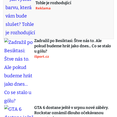
Tohle je rozhodující
Reklama
Zadražil po Besiktasi: Štve nás to. Ale
pokud budeme hrát jako dnes... Co se stalo
u gólu?
iSport.cz
GTA 6 dostane ještě v srpnu nové záběry.
Rockstar oznámil dlouho očekávanou