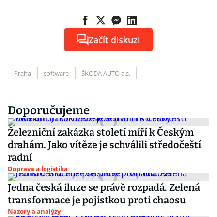
Začít diskuzi
Praha
software
ŠKODA AUTO a.s.
Doporučujeme
Železniční zakázka století míří k Českým
drahám. Jako vítěze je schválili středočeští
radní
Doprava a logistika
Jedna česká iluze se právě rozpadá. Zelená
transformace je pojistkou proti chaosu
Názory a analýzy