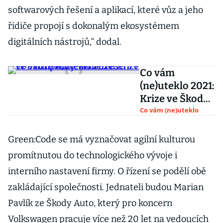
softwarových řešení a aplikací, které vůz a jeho
řidiče propojí s dokonalým ekosystémem
digitálních nástrojů,“ dodal.
Co vám
(ne)uteklo 2021:
Krize ve Škodě
Auto,
Co vám (ne)uteklo
zemětřesení v
PPF i Čuprův
Green:Code se má vyznačovat agilní kulturou
jednorožec...
promítnutou do technologického vývoje i
interního nastavení firmy. O řízení se podělí obě
zakládající společnosti. Jednateli budou Marian
Pavlík ze Škody Auto, který pro koncern
Volkswagen pracuje více než 20 let na vedoucích