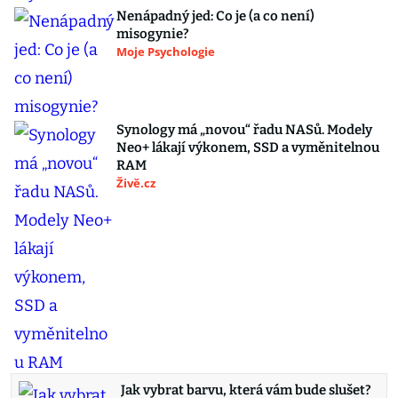
Nenápadný jed: Co je (a co není)
misogynie?
Moje Psychologie
Synology má „novou“ řadu NASů. Modely
Neo+ lákají výkonem, SSD a vyměnitelnou
RAM
Živě.cz
Jak vybrat barvu, která vám bude slušet?