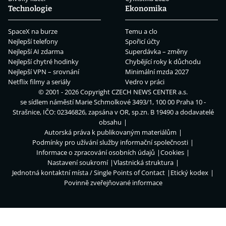
Technologie
Ekonomika
SpaceX na burze
Temu a clo
Nejlepší telefony
Spořicí účty
Nejlepší AI zdarma
Superdávka – změny
Nejlepší chytré hodinky
Chybějící roky k důchodu
Nejlepší VPN – srovnání
Minimální mzda 2027
Netflix filmy a seriály
Vedro v práci
© 2001 - 2026 Copyright
CZECH NEWS CENTER a.s.
se sídlem náměstí Marie Schmolkové 3493/1, 100 00 Praha 10 -
Strašnice, IČO: 02346826, zapsána v OR, sp.zn. B 19490 a dodavatelé
obsahu
Autorská práva k publikovaným materiálům
Podmínky pro užívání služby informační společnosti
Informace o zpracování osobních údajů
Cookies
Nastavení soukromí
Vlastnická struktura
Jednotná kontaktní místa / Single Points of Contact
Etický kodex
Povinně zveřejňované informace