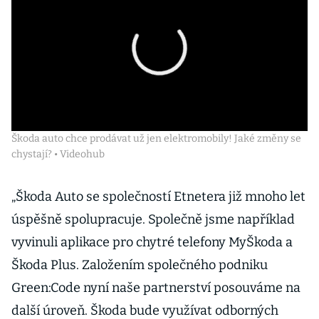
Škoda auto chce prodávat už jen elektromobily! Jaké změny se
chystají? • Videohub
„Škoda Auto se společností Etnetera již mnoho let
úspěšně spolupracuje. Společně jsme například
vyvinuli aplikace pro chytré telefony MyŠkoda a
Škoda Plus. Založením společného podniku
Green:Code nyní naše partnerství posouváme na
další úroveň. Škoda bude využívat odborných