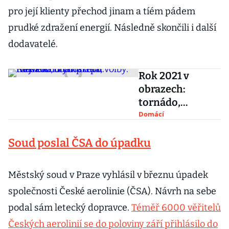
pro její klienty přechod jinam a tíém pádem
prudké zdražení energií. Následně skončili i další
dodavatelé.
Rok 2021 v
obrazech:
tornádo,
olympiáda,
Domácí
volby. Největší
Soud poslal ČSA do úpadku
události po
měsících
Městský soud v Praze vyhlásil v březnu úpadek
společnosti České aerolinie (ČSA). Návrh na sebe
podal sám letecký dopravce.
Téměř 6000 věřitelů
Českých aerolinií se do poloviny září přihlásilo do