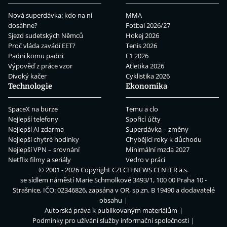
Nová superdávka: kdo na ní
MMA
dosáhne?
Fotbal 2026/27
Sjezd sudetských Němců
Hokej 2026
Proč vláda zavádí EET?
Tenis 2026
Padni komu padni
F1 2026
Výpověď z práce vzor
Atletika 2026
Divoký kačer
Cyklistika 2026
Technologie
Ekonomika
SpaceX na burze
Temu a clo
Nejlepší telefony
Spořicí účty
Nejlepší AI zdarma
Superdávka – změny
Nejlepší chytré hodinky
Chybějící roky k důchodu
Nejlepší VPN – srovnání
Minimální mzda 2027
Netflix filmy a seriály
Vedro v práci
© 2001 - 2026 Copyright
CZECH NEWS CENTER a.s.
se sídlem náměstí Marie Schmolkové 3493/1, 100 00 Praha 10 -
Strašnice, IČO: 02346826, zapsána v OR, sp.zn. B 19490 a dodavatelé
obsahu
Autorská práva k publikovaným materiálům
Podmínky pro užívání služby informační společnosti