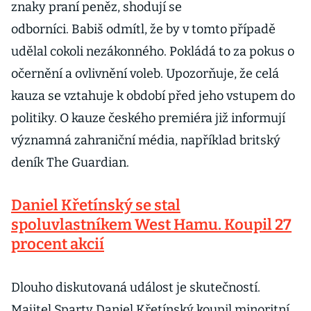
znaky praní peněz, shodují se
odborníci. Babiš odmítl, že by v tomto případě
udělal cokoli nezákonného. Pokládá to za pokus o
očernění a ovlivnění voleb. Upozorňuje, že celá
kauza se vztahuje k období před jeho vstupem do
politiky. O kauze českého premiéra již informují
významná zahraniční média, například britský
deník The Guardian.
Daniel Křetínský se stal
spoluvlastníkem West Hamu. Koupil 27
procent akcií
Dlouho diskutovaná událost je skutečností.
Majitel Sparty Daniel Křetínský koupil minoritní