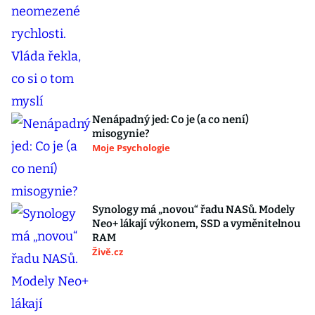
Nenápadný jed: Co je (a co není)
misogynie?
Moje Psychologie
Synology má „novou“ řadu NASů. Modely
Neo+ lákají výkonem, SSD a vyměnitelnou
RAM
Živě.cz