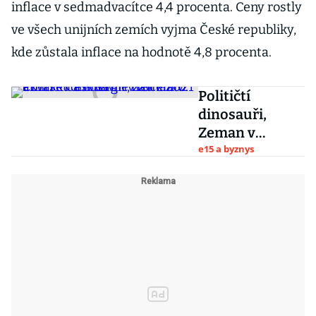
inflace v sedmadvacítce 4,4 procenta. Ceny rostly
ve všech unijních zemích vyjma České republiky,
kde zůstala inflace na hodnotě 4,8 procenta.
Političtí
dinosauři,
Zeman v
akvárku a
e15 a byznys
energie nad
zlato: Čím se
Češi bavili v
roce 2021