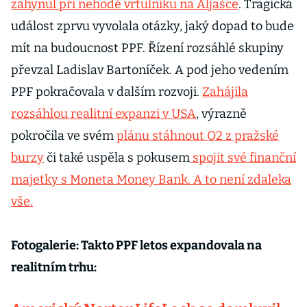
zahynul při nehodě vrtulníku na Aljašce
. Tragická
událost zprvu vyvolala otázky, jaký dopad to bude
mít na budoucnost PPF. Řízení rozsáhlé skupiny
převzal Ladislav Bartoníček. A pod jeho vedením
PPF pokračovala v dalším rozvoji.
Zahájila
rozsáhlou realitní expanzi v USA
, výrazně
pokročila ve svém
plánu stáhnout O2 z pražské
burzy
či také uspěla s pokusem
spojit své finanční
majetky s Moneta Money Bank. A to není zdaleka
vše.
Fotogalerie: Takto PPF letos expandovala na
realitním trhu: