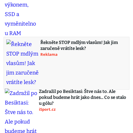
Řekněte STOP mdlým vlasům! Jak jim
zaručeně vrátíte lesk?
Reklama
Zadražil po Besiktasi: Štve nás to. Ale
pokud budeme hrát jako dnes... Co se stalo
u gólu?
iSport.cz