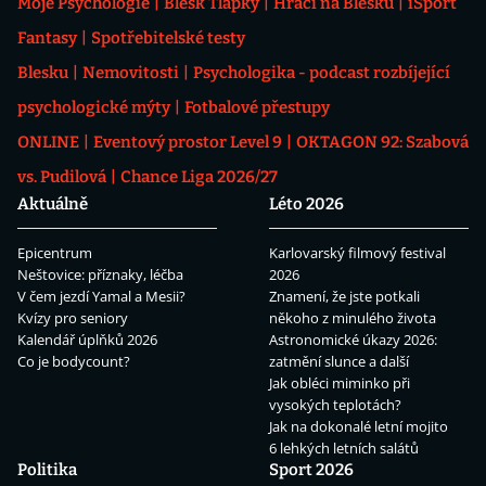
Moje Psychologie
Blesk Tlapky
Hráči na Blesku
iSport
Fantasy
Spotřebitelské testy
Blesku
Nemovitosti
Psychologika - podcast rozbíjející
psychologické mýty
Fotbalové přestupy
ONLINE
Eventový prostor Level 9
OKTAGON 92: Szabová
vs. Pudilová
Chance Liga 2026/27
Aktuálně
Léto 2026
Epicentrum
Karlovarský filmový festival
Neštovice: příznaky, léčba
2026
V čem jezdí Yamal a Mesii?
Znamení, že jste potkali
Kvízy pro seniory
někoho z minulého života
Kalendář úplňků 2026
Astronomické úkazy 2026:
Co je bodycount?
zatmění slunce a další
Jak obléci miminko při
vysokých teplotách?
Jak na dokonalé letní mojito
6 lehkých letních salátů
Politika
Sport 2026