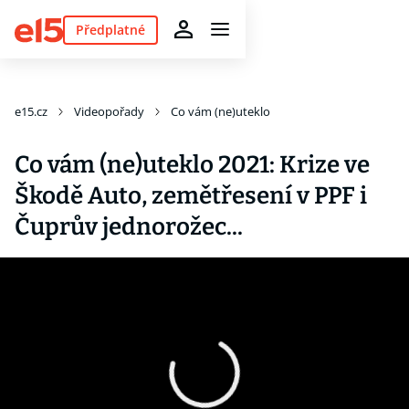
Předplatné
e15.cz
Videopořady
Co vám (ne)uteklo
Co vám (ne)uteklo 2021: Krize ve
Škodě Auto, zemětřesení v PPF i
Čuprův jednorožec...