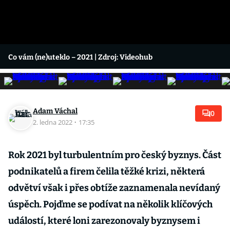
Co vám (ne)uteklo – 2021
| Zdroj: Videohub
Adam Váchal
0
2. ledna 2022
·
17:35
Rok 2021 byl turbulentním pro český byznys. Část
podnikatelů a firem čelila těžké krizi, některá
odvětví však i přes obtíže zaznamenala nevídaný
úspěch. Pojďme se podívat na několik klíčových
událostí, které loni zarezonovaly byznysem i