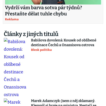
Vydrží vám barva sotva pár týdnů?
Přestaňte dělat tuhle chybu
Reklama
Články z jiných titulů
Babišova dovolená: Kousek od oblíbené
destinace Čechů a Onassisova ostrova
Blesk politika
Marek Adamczyk: Jsem z něj zklamaný.
Klempíř si hraje na ministra. Nestačí se