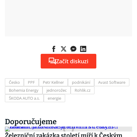
Začít diskuzi
Česko
PPF
Petr Kellner
podnikání
Avast Software
Bohemia Energy
jednorožec
Rohlik.cz
ŠKODA AUTO a.s.
energie
Doporučujeme
Železniční zakázka století míří k Českým