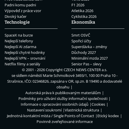
Padni komu padni
F1 2026
Výpověď z práce vzor
Atletika 2026
Divoký kačer
Cyklistika 2026
Technologie
Ekonomika
SpaceX na burze
Smrt OSVČ
Nejlepší telefony
Spořicí účty
Nejlepší AI zdarma
Superdávka – změny
Nejlepší chytré hodinky
Důchody 2027
Nejlepší VPN – srovnání
Minimální mzda 2027
Netflix filmy a seriály
Senior Pas – slevy
© 2001 - 2026 Copyright
CZECH NEWS CENTER a.s.
se sídlem náměstí Marie Schmolkové 3493/1, 100 00 Praha 10 -
Strašnice, IČO: 02346826, zapsána v OR, sp.zn. B 19490 a dodavatelé
obsahu
Autorská práva k publikovaným materiálům
Podmínky pro užívání služby informační společnosti
Informace o zpracování osobních údajů
Cookies
Nastavení soukromí
Vlastnická struktura
Jednotná kontaktní místa / Single Points of Contact
Etický kodex
Povinně zveřejňované informace