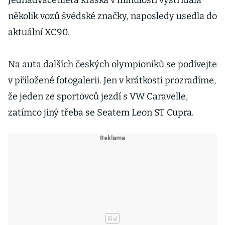
Jednadvacetiletá kráska v minulosti vystřídala
několik vozů švédské značky, naposledy usedla do
aktuální XC90.
Na auta dalších českých olympioniků se podívejte
v přiložené fotogalerii. Jen v krátkosti prozradíme,
že jeden ze sportovců jezdí s VW Caravelle,
zatímco jiný třeba se Seatem Leon ST Cupra.