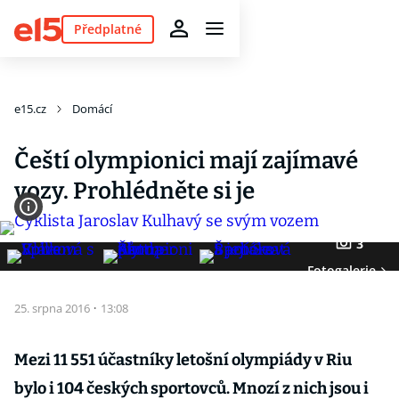
Předplatné
e15.cz
Domácí
Čeští olympionici mají zajímavé
vozy. Prohlédněte si je
3
Fotogalerie
25. srpna 2016
·
13:08
Mezi 11 551 účastníky letošní olympiády v Riu
bylo i 104 českých sportovců. Mnozí z nich jsou i