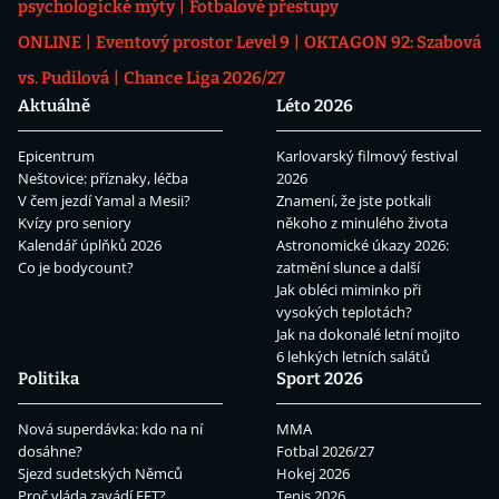
psychologické mýty
Fotbalové přestupy
ONLINE
Eventový prostor Level 9
OKTAGON 92: Szabová
vs. Pudilová
Chance Liga 2026/27
Aktuálně
Léto 2026
Epicentrum
Karlovarský filmový festival
Neštovice: příznaky, léčba
2026
V čem jezdí Yamal a Mesii?
Znamení, že jste potkali
Kvízy pro seniory
někoho z minulého života
Kalendář úplňků 2026
Astronomické úkazy 2026:
Co je bodycount?
zatmění slunce a další
Jak obléci miminko při
vysokých teplotách?
Jak na dokonalé letní mojito
6 lehkých letních salátů
Politika
Sport 2026
Nová superdávka: kdo na ní
MMA
dosáhne?
Fotbal 2026/27
Sjezd sudetských Němců
Hokej 2026
Proč vláda zavádí EET?
Tenis 2026