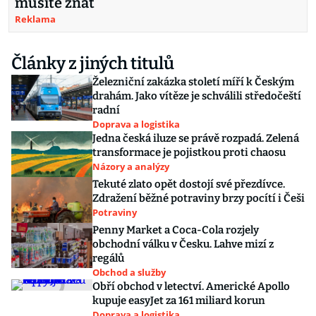
musíte znát
Reklama
Články z jiných titulů
Železniční zakázka století míří k Českým
drahám. Jako vítěze je schválili středočeští
radní
Doprava a logistika
Jedna česká iluze se právě rozpadá. Zelená
transformace je pojistkou proti chaosu
Názory a analýzy
Tekuté zlato opět dostojí své přezdívce.
Zdražení běžné potraviny brzy pocítí i Češi
Potraviny
Penny Market a Coca-Cola rozjely
obchodní válku v Česku. Lahve mizí z
regálů
Obchod a služby
Obří obchod v letectví. Americké Apollo
kupuje easyJet za 161 miliard korun
Doprava a logistika