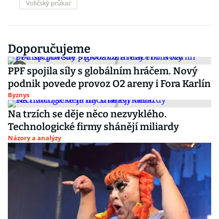
Voličský průkaz
Doporučujeme
PPF spojila síly s globálním hráčem. Nový
podnik povede provoz O2 areny i Fora Karlín
Byznys
Na trzích se děje něco nezvyklého.
Technologické firmy shánějí miliardy
Názory a analýzy