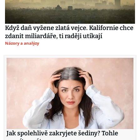
Když daň vyžene zlatá vejce. Kalifornie chce
zdanit miliardáře, ti raději utíkají
Názory a analýzy
Jak spolehlivě zakryjete šediny? Tohle