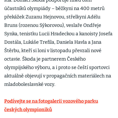
Ria. Domácí Škoda podporuje hned osm
účastníků olympiády – běžkyni na 400 metrů
překážek Zuzanu Hejnovou, střelkyni Adélu
Bruns (rozenou Sýkorovou), veslaře Ondřeje
Synka, tenistku Lucii Hradeckou a kanoisty Josefa
Dostála, Lukáše Trefila, Daniela Havla a Jana
Štěrbu, kteří si loni v listopadu převzali nové
octavie. Škoda je partnerem Českého
olympijského výboru, a i proto se čeští sportovci
aktuálně objevují v propagačních materiálech na
mladoboleslavské vozy.
Podívejte se na fotogalerii vozového parku
českých olympioniků