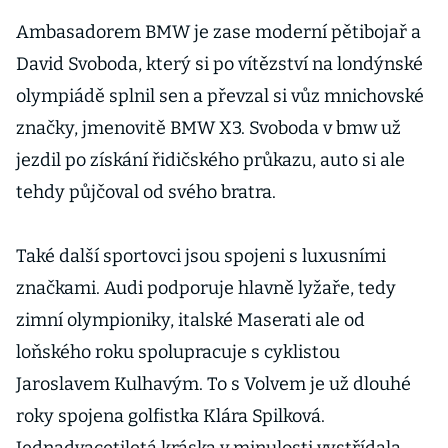
Ambasadorem BMW je zase moderní pětibojař a
David Svoboda, který si po vítězství na londýnské
olympiádě splnil sen a převzal si vůz mnichovské
značky, jmenovitě BMW X3. Svoboda v bmw už
jezdil po získání řidičského průkazu, auto si ale
tehdy půjčoval od svého bratra.
Také další sportovci jsou spojeni s luxusními
značkami. Audi podporuje hlavně lyžaře, tedy
zimní olympioniky, italské Maserati ale od
loňského roku spolupracuje s cyklistou
Jaroslavem Kulhavým. To s Volvem je už dlouhé
roky spojena golfistka Klára Spilková.