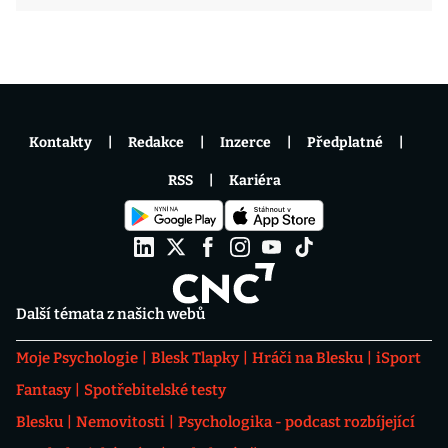
Kontakty
Redakce
Inzerce
Předplatné
RSS
Kariéra
Další témata z našich webů
Moje Psychologie
Blesk Tlapky
Hráči na Blesku
iSport
Fantasy
Spotřebitelské testy
Blesku
Nemovitosti
Psychologika - podcast rozbíjející