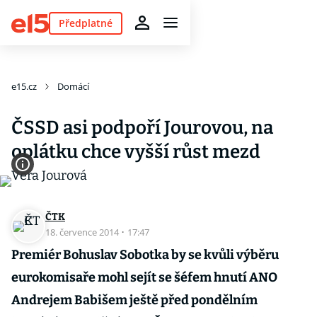
Předplatné
e15.cz
Domácí
ČSSD asi podpoří Jourovou, na
oplátku chce vyšší růst mezd
ČTK
18. července 2014
·
17:47
Premiér Bohuslav Sobotka by se kvůli výběru
eurokomisaře mohl sejít se šéfem hnutí ANO
Andrejem Babišem ještě před pondělním