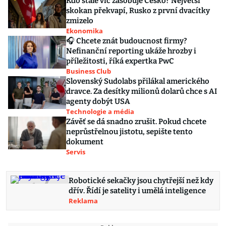
Kdo stále víc zásobuje Česko? Největší
skokan překvapí, Rusko z první dvacítky
zmizelo
Ekonomika
🎧 Chcete znát budoucnost firmy?
Nefinanční reporting ukáže hrozby i
příležitosti, říká expertka PwC
Business Club
Slovenský Sudolabs přilákal amerického
dravce. Za desítky milionů dolarů chce s AI
agenty dobýt USA
Technologie a média
Závěť se dá snadno zrušit. Pokud chcete
neprůstřelnou jistotu, sepište tento
dokument
Servis
Robotické sekačky jsou chytřejší než kdy
dřív. Řídí je satelity i umělá inteligence
Reklama