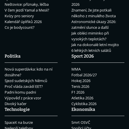
Neštovice: příznaky, léčba
2026
V čem jezdí Yamal a Mesii?
Znamení, že jste potkali
Kvízy pro seniory
někoho z minulého života
Kalendář úplňků 2026
Astronomické úkazy 2026:
Co je bodycount?
zatmění slunce a další
Jak obléci miminko při
vysokých teplotách?
Jak na dokonalé letní mojito
6 lehkých letních salátů
Politika
Sport 2026
Nová superdávka: kdo na ní
MMA
dosáhne?
Fotbal 2026/27
Sjezd sudetských Němců
Hokej 2026
Proč vláda zavádí EET?
Tenis 2026
Padni komu padni
F1 2026
Výpověď z práce vzor
Atletika 2026
Divoký kačer
Cyklistika 2026
Technologie
Ekonomika
SpaceX na burze
Smrt OSVČ
Nejlepší telefony
Spořicí účty