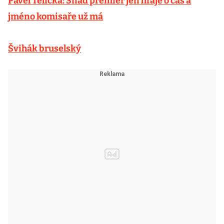
Pavel Telička: Snad premiér jen hraje o čas a
jméno komisaře už má
Švihák bruselský