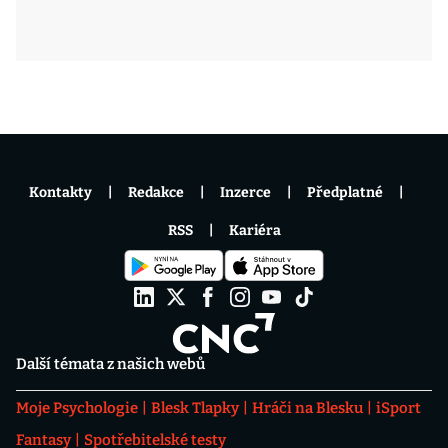
Kontakty
Redakce
Inzerce
Předplatné
RSS
Kariéra
Další témata z našich webů
Moje Psychologie
Blesk Tlapky
Hráči na Blesku
iSport
Fantasy
Spotřebitelské testy