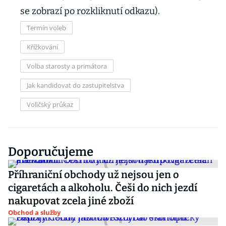
se zobrazí po rozkliknutí odkazu).
Termín voleb
Křížkování
Volba starosty a primátora
Jak kandidovat do zastupitelstva
Voličský průkaz
Doporučujeme
Příhraniční obchody už nejsou jen o
cigaretách a alkoholu. Češi do nich jezdí
nakupovat zcela jiné zboží
Obchod a služby