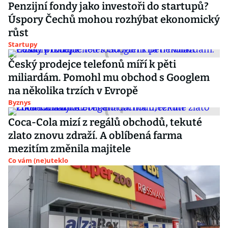
Penzijní fondy jako investoři do startupů?
Úspory Čechů mohou rozhýbat ekonomický
růst
Startupy
Český prodejce telefonů míří k pěti
miliardám. Pomohl mu obchod s Googlem
na několika trzích v Evropě
Byznys
Coca-Cola mizí z regálů obchodů, tekuté
zlato znovu zdraží. A oblíbená farma
mezitím změnila majitele
Co vám (ne)uteklo