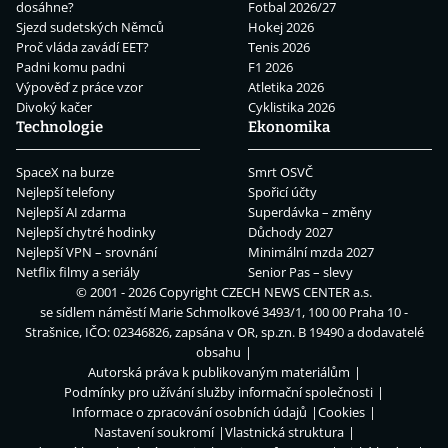
dosáhne?
Fotbal 2026/27
Sjezd sudetských Němců
Hokej 2026
Proč vláda zavádí EET?
Tenis 2026
Padni komu padni
F1 2026
Výpověď z práce vzor
Atletika 2026
Divoký kačer
Cyklistika 2026
Technologie
Ekonomika
SpaceX na burze
Smrt OSVČ
Nejlepší telefony
Spořicí účty
Nejlepší AI zdarma
Superdávka – změny
Nejlepší chytré hodinky
Důchody 2027
Nejlepší VPN – srovnání
Minimální mzda 2027
Netflix filmy a seriály
Senior Pas – slevy
© 2001 - 2026 Copyright
CZECH NEWS CENTER a.s.
se sídlem náměstí Marie Schmolkové 3493/1, 100 00 Praha 10 -
Strašnice, IČO: 02346826, zapsána v OR, sp.zn. B 19490 a dodavatelé
obsahu
Autorská práva k publikovaným materiálům
Podmínky pro užívání služby informační společnosti
Informace o zpracování osobních údajů
Cookies
Nastavení soukromí
Vlastnická struktura