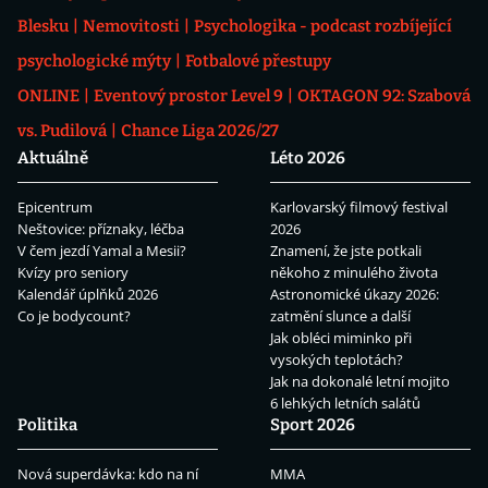
Blesku
Nemovitosti
Psychologika - podcast rozbíjející
psychologické mýty
Fotbalové přestupy
ONLINE
Eventový prostor Level 9
OKTAGON 92: Szabová
vs. Pudilová
Chance Liga 2026/27
Aktuálně
Léto 2026
Epicentrum
Karlovarský filmový festival
Neštovice: příznaky, léčba
2026
V čem jezdí Yamal a Mesii?
Znamení, že jste potkali
Kvízy pro seniory
někoho z minulého života
Kalendář úplňků 2026
Astronomické úkazy 2026:
Co je bodycount?
zatmění slunce a další
Jak obléci miminko při
vysokých teplotách?
Jak na dokonalé letní mojito
6 lehkých letních salátů
Politika
Sport 2026
Nová superdávka: kdo na ní
MMA