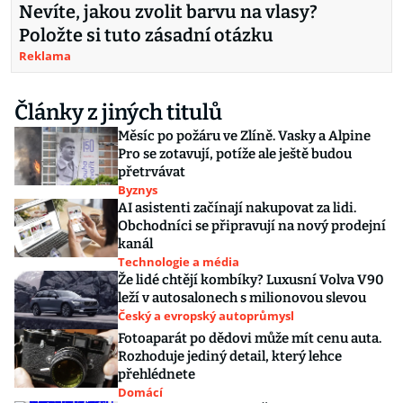
Nevíte, jakou zvolit barvu na vlasy?
Položte si tuto zásadní otázku
Reklama
Články z jiných titulů
Měsíc po požáru ve Zlíně. Vasky a Alpine
Pro se zotavují, potíže ale ještě budou
přetrvávat
Byznys
AI asistenti začínají nakupovat za lidi.
Obchodníci se připravují na nový prodejní
kanál
Technologie a média
Že lidé chtějí kombíky? Luxusní Volva V90
leží v autosalonech s milionovou slevou
Český a evropský autoprůmysl
Fotoaparát po dědovi může mít cenu auta.
Rozhoduje jediný detail, který lehce
přehlédnete
Domácí