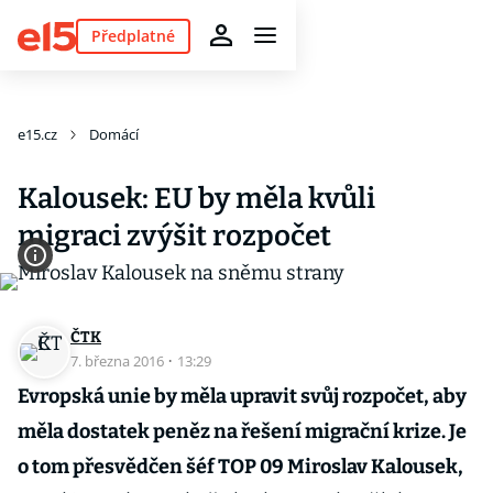
Předplatné
e15.cz
Domácí
Kalousek: EU by měla kvůli
migraci zvýšit rozpočet
ČTK
7. března 2016
·
13:29
Evropská unie by měla upravit svůj rozpočet, aby
měla dostatek peněz na řešení migrační krize. Je
o tom přesvědčen šéf TOP 09 Miroslav Kalousek,