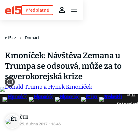
Předplatné
e15.cz
Domácí
Kmoníček: Návštěva Zemana u
Trumpa se odsouvá, může za to
severokorejská krize
12
Fotogaler
ČTK
25. dubna 2017
·
18:45