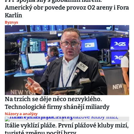
Americký obr povede provoz O2 areny i Fora
Karlín
Byznys
Na trzích se děje něco nezvyklého.
Technologické firmy shánějí miliardy
Názory a analýzy
Itálie vyklízí pláže. První plážové kluby mizí,
turisté změnu pocítí brzy