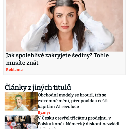
Jak spolehlivě zakryjete šediny? Tohle
musíte znát
Reklama
Články z jiných titulů
Obchodní modely se hroutí, trh se
extrémně mění, předpovídají čeští
kapitáni AI revoluce
Byznys
V Česku otevřel třicátou prodejnu, v
Polsku končí. Německý diskont nezvládl