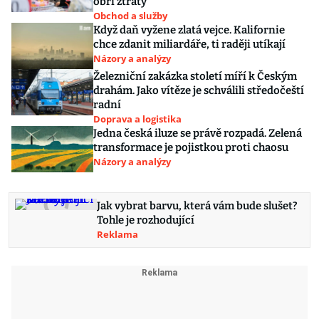
obří ztráty
Obchod a služby
Když daň vyžene zlatá vejce. Kalifornie
chce zdanit miliardáře, ti raději utíkají
Názory a analýzy
Železniční zakázka století míří k Českým
drahám. Jako vítěze je schválili středočeští
radní
Doprava a logistika
Jedna česká iluze se právě rozpadá. Zelená
transformace je pojistkou proti chaosu
Názory a analýzy
Jak vybrat barvu, která vám bude slušet?
Tohle je rozhodující
Reklama