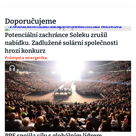
Doporučujeme
Potenciální zachránce Soleku zrušil
nabídku. Zadlužené solární společnosti
hrozí konkurz
Průmysl a energetika
PPF spojila síly s globálním lídrem.