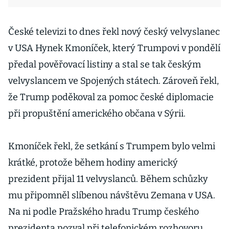
České televizi to dnes řekl nový český velvyslanec
v USA Hynek Kmoníček, který Trumpovi v pondělí
předal pověřovací listiny a stal se tak českým
velvyslancem ve Spojených státech. Zároveň řekl,
že Trump poděkoval za pomoc české diplomacie
při propuštění amerického občana v Sýrii.
Kmoníček řekl, že setkání s Trumpem bylo velmi
krátké, protože během hodiny americký
prezident přijal 11 velvyslanců. Během schůzky
mu připomněl slíbenou návštěvu Zemana v USA.
Na ni podle Pražského hradu Trump českého
prezidenta pozval při telefonickém rozhovoru.