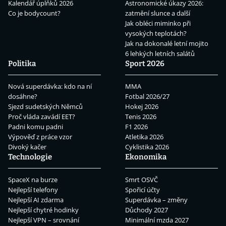
Kalendář úplňků 2026
Astronomické úkazy 2026:
Co je bodycount?
zatmění slunce a další
Jak obléci miminko při
vysokých teplotách?
Jak na dokonalé letní mojito
6 lehkých letních salátů
Politika
Sport 2026
Nová superdávka: kdo na ní
MMA
dosáhne?
Fotbal 2026/27
Sjezd sudetských Němců
Hokej 2026
Proč vláda zavádí EET?
Tenis 2026
Padni komu padni
F1 2026
Výpověď z práce vzor
Atletika 2026
Divoký kačer
Cyklistika 2026
Technologie
Ekonomika
SpaceX na burze
Smrt OSVČ
Nejlepší telefony
Spořicí účty
Nejlepší AI zdarma
Superdávka – změny
Nejlepší chytré hodinky
Důchody 2027
Nejlepší VPN – srovnání
Minimální mzda 2027