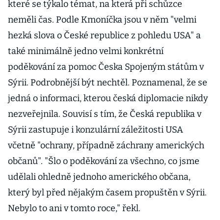
které se týkalo témat, na která při schůzce
neměli čas. Podle Kmoníčka jsou v něm "velmi
hezká slova o České republice z pohledu USA" a
také minimálně jedno velmi konkrétní
poděkování za pomoc Česka Spojeným státům v
Sýrii. Podrobnější být nechtěl. Poznamenal, že se
jedná o informaci, kterou česká diplomacie nikdy
nezveřejnila. Souvisí s tím, že Česká republika v
Sýrii zastupuje i konzulární záležitosti USA
včetně "ochrany, případně záchrany amerických
občanů". "Šlo o poděkování za všechno, co jsme
udělali ohledně jednoho amerického občana,
který byl před nějakým časem propuštěn v Sýrii.
Nebylo to ani v tomto roce," řekl.