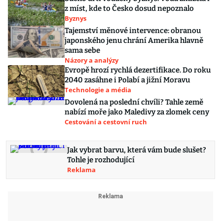
z míst, kde to Česko dosud nepoznalo
Byznys
Tajemství měnové intervence: obranou
japonského jenu chrání Amerika hlavně
sama sebe
Názory a analýzy
Evropě hrozí rychlá dezertifikace. Do roku
2040 zasáhne i Polabí a jižní Moravu
Technologie a média
Dovolená na poslední chvíli? Tahle země
nabízí moře jako Maledivy za zlomek ceny
Cestování a cestovní ruch
Jak vybrat barvu, která vám bude slušet?
Tohle je rozhodující
Reklama