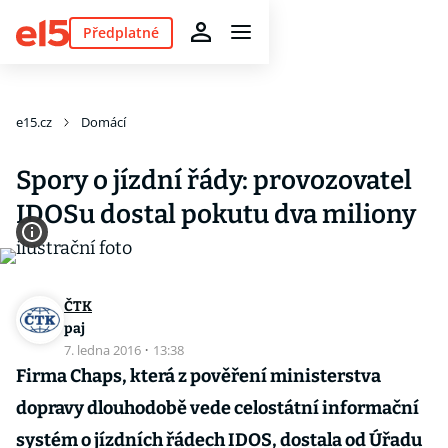
Předplatné
e15.cz
Domácí
Spory o jízdní řády: provozovatel
IDOSu dostal pokutu dva miliony
ČTK
paj
7. ledna 2016
·
13:38
Firma Chaps, která z pověření ministerstva
dopravy dlouhodobě vede celostátní informační
systém o jízdních řádech IDOS, dostala od Úřadu