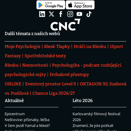
Další témata z našich webů
Moje Psychologie
Blesk Tlapky
Hráči na Blesku
iSport
Fantasy
Spotřebitelské testy
Blesku
Nemovitosti
Psychologika - podcast rozbíjející
psychologické mýty
Fotbalové přestupy
ONLINE
Eventový prostor Level 9
OKTAGON 92: Szabová
vs. Pudilová
Chance Liga 2026/27
Aktuálně
Léto 2026
Epicentrum
Karlovarský filmový festival
Neštovice: příznaky, léčba
2026
V čem jezdí Yamal a Mesii?
Znamení, že jste potkali