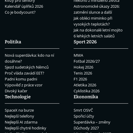
Kvízy pro seniory
někoho z minulého života
Kalendář úplňků 2026
Astronomické úkazy 2026:
Co je bodycount?
zatmění slunce a další
Jak obléci miminko při
vysokých teplotách?
Jak na dokonalé letní mojito
6 lehkých letních salátů
Politika
Sport 2026
Nová superdávka: kdo na ní
MMA
dosáhne?
Fotbal 2026/27
Sjezd sudetských Němců
Hokej 2026
Proč vláda zavádí EET?
Tenis 2026
Padni komu padni
F1 2026
Výpověď z práce vzor
Atletika 2026
Divoký kačer
Cyklistika 2026
Technologie
Ekonomika
SpaceX na burze
Smrt OSVČ
Nejlepší telefony
Spořicí účty
Nejlepší AI zdarma
Superdávka – změny
Nejlepší chytré hodinky
Důchody 2027