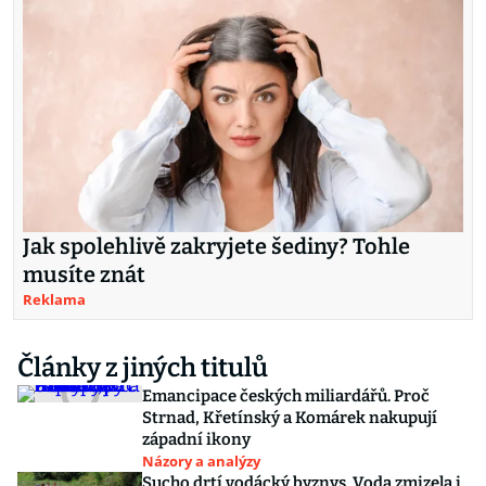
Jak spolehlivě zakryjete šediny? Tohle
musíte znát
Reklama
Články z jiných titulů
Emancipace českých miliardářů. Proč
Strnad, Křetínský a Komárek nakupují
západní ikony
Názory a analýzy
Sucho drtí vodácký byznys. Voda zmizela i