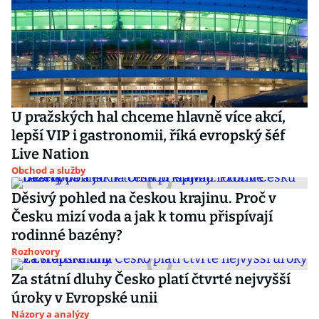
U pražských hal chceme hlavně více akcí,
lepší VIP i gastronomii, říká evropský šéf
Live Nation
Obchod a služby
Děsivý pohled na českou krajinu. Proč v
Česku mizí voda a jak k tomu přispívají
rodinné bazény?
Rozhovory
Za státní dluhy Česko platí čtvrté nejvyšší
úroky v Evropské unii
Názory a analýzy