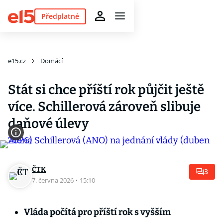
Předplatné
e15.cz
Domácí
Stát si chce příští rok půjčit ještě
více. Schillerová zároveň slibuje
daňové úlevy
ČTK
3
7. června 2026
·
15:10
Vláda počítá pro příští rok s vyšším