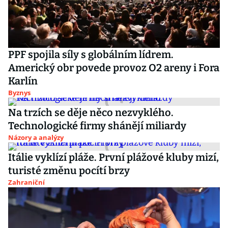
PPF spojila síly s globálním lídrem.
Americký obr povede provoz O2 areny i Fora
Karlín
Byznys
Na trzích se děje něco nezvyklého.
Technologické firmy shánějí miliardy
Názory a analýzy
Itálie vyklízí pláže. První plážové kluby mizí,
turisté změnu pocítí brzy
Zahraniční