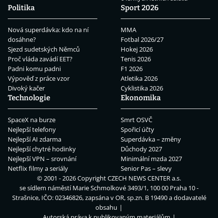
Politika
Sport 2026
Nová superdávka: kdo na ní
MMA
dosáhne?
Fotbal 2026/27
Sjezd sudetských Němců
Hokej 2026
Proč vláda zavádí EET?
Tenis 2026
Padni komu padni
F1 2026
Výpověď z práce vzor
Atletika 2026
Divoký kačer
Cyklistika 2026
Technologie
Ekonomika
SpaceX na burze
Smrt OSVČ
Nejlepší telefony
Spořicí účty
Nejlepší AI zdarma
Superdávka – změny
Nejlepší chytré hodinky
Důchody 2027
Nejlepší VPN – srovnání
Minimální mzda 2027
Netflix filmy a seriály
Senior Pas – slevy
© 2001 - 2026 Copyright
CZECH NEWS CENTER a.s.
se sídlem náměstí Marie Schmolkové 3493/1, 100 00 Praha 10 -
Strašnice, IČO: 02346826, zapsána v OR, sp.zn. B 19490 a dodavatelé
obsahu
Autorská práva k publikovaným materiálům