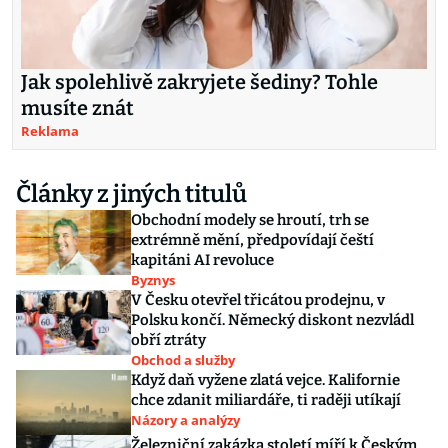
Jak spolehlivě zakryjete šediny? Tohle
musíte znát
Reklama
Články z jiných titulů
Obchodní modely se hroutí, trh se
extrémně mění, předpovídají čeští
kapitáni AI revoluce
Byznys
V Česku otevřel třicátou prodejnu, v
Polsku končí. Německý diskont nezvládl
obří ztráty
Obchod a služby
Když daň vyžene zlatá vejce. Kalifornie
chce zdanit miliardáře, ti raději utíkají
Názory a analýzy
Železniční zakázka století míří k Českým