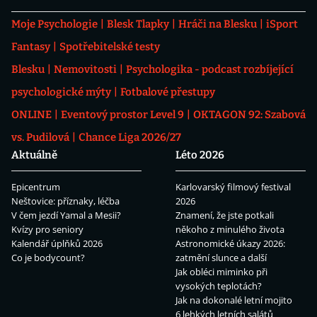
Moje Psychologie
Blesk Tlapky
Hráči na Blesku
iSport
Fantasy
Spotřebitelské testy
Blesku
Nemovitosti
Psychologika - podcast rozbíjející
psychologické mýty
Fotbalové přestupy
ONLINE
Eventový prostor Level 9
OKTAGON 92: Szabová
vs. Pudilová
Chance Liga 2026/27
Aktuálně
Léto 2026
Epicentrum
Karlovarský filmový festival
Neštovice: příznaky, léčba
2026
V čem jezdí Yamal a Mesii?
Znamení, že jste potkali
Kvízy pro seniory
někoho z minulého života
Kalendář úplňků 2026
Astronomické úkazy 2026:
Co je bodycount?
zatmění slunce a další
Jak obléci miminko při
vysokých teplotách?
Jak na dokonalé letní mojito
6 lehkých letních salátů