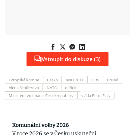
Vstoupit do diskuze (3)
Evropská komise
Česko
ANO 2011
ODS
Brusel
Alena Schillerová
NATO
deficit
Ministerstvo financí České republiky
vláda Petra Fialy
Komunální volby 2026
V roce 2026 se v Česku uskuteční