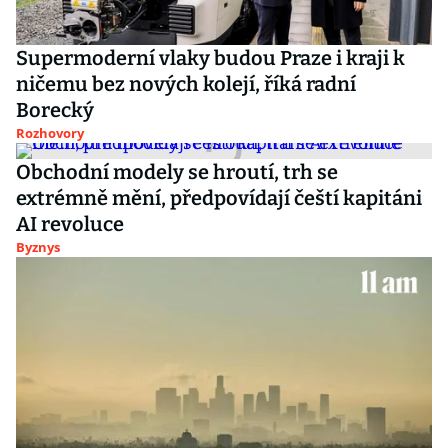
Supermoderní vlaky budou Praze i kraji k
ničemu bez nových kolejí, říká radní
Borecký
Rozhovory
Obchodní modely se hroutí, trh se
extrémně mění, předpovídají čeští kapitáni
AI revoluce
Byznys