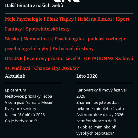
Další témata z našich webů
Moje Psychologie
Blesk Tlapky
Hráči na Blesku
iSport
Fantasy
Spotřebitelské testy
Blesku
Nemovitosti
Psychologika - podcast rozbíjející
psychologické mýty
Fotbalové přestupy
ONLINE
Eventový prostor Level 9
OKTAGON 92: Szabová
vs. Pudilová
Chance Liga 2026/27
Aktuálně
Léto 2026
Epicentrum
Karlovarský filmový festival
Neštovice: příznaky, léčba
2026
V čem jezdí Yamal a Mesii?
Znamení, že jste potkali
Kvízy pro seniory
někoho z minulého života
Kalendář úplňků 2026
Astronomické úkazy 2026:
Co je bodycount?
zatmění slunce a další
Jak obléci miminko při
vysokých teplotách?