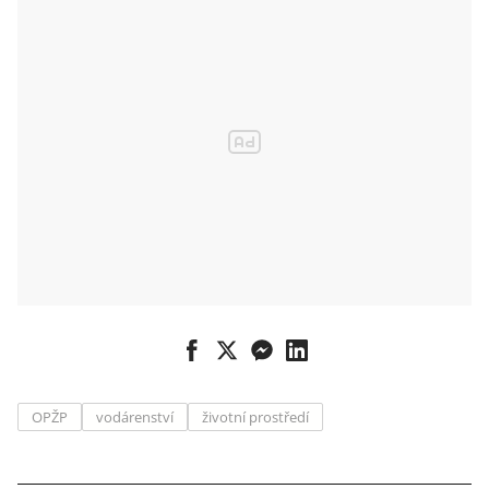
OPŽP
vodárenství
životní prostředí