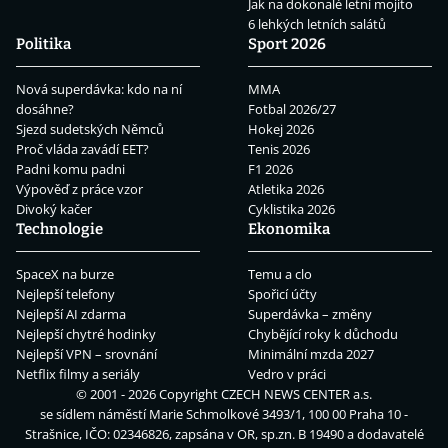
Jak na dokonalé letní mojito
6 lehkých letních salátů
Politika
Sport 2026
Nová superdávka: kdo na ní
MMA
dosáhne?
Fotbal 2026/27
Sjezd sudetských Němců
Hokej 2026
Proč vláda zavádí EET?
Tenis 2026
Padni komu padni
F1 2026
Výpověď z práce vzor
Atletika 2026
Divoký kačer
Cyklistika 2026
Technologie
Ekonomika
SpaceX na burze
Temu a clo
Nejlepší telefony
Spořicí účty
Nejlepší AI zdarma
Superdávka – změny
Nejlepší chytré hodinky
Chybějící roky k důchodu
Nejlepší VPN – srovnání
Minimální mzda 2027
Netflix filmy a seriály
Vedro v práci
© 2001 - 2026 Copyright
CZECH NEWS CENTER a.s.
se sídlem náměstí Marie Schmolkové 3493/1, 100 00 Praha 10 -
Strašnice, IČO: 02346826, zapsána v OR, sp.zn. B 19490 a dodavatelé