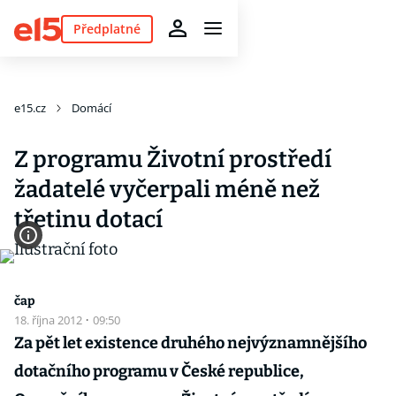
Předplatné
e15.cz
Domácí
Z programu Životní prostředí
žadatelé vyčerpali méně než
třetinu dotací
čap
18. října 2012
·
09:50
Za pět let existence druhého nejvýznamnějšího
dotačního programu v České republice,