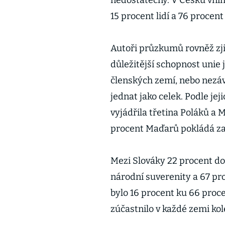
nedostatečný. V Česku vním
15 procent lidí a 76 procen
Autoři průzkumů rovněž zjiš
důležitější schopnost unie j
členských zemí, nebo nezáv
jednat jako celek. Podle jej
vyjádřila třetina Poláků a
procent Maďarů pokládá za 
Mezi Slováky 22 procent do
národní suverenity a 67 pr
bylo 16 procent ku 66 proc
zúčastnilo v každé zemi kole