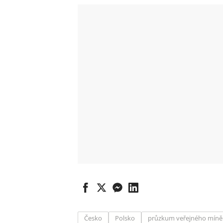
Česko
Polsko
průzkum veřejného míně