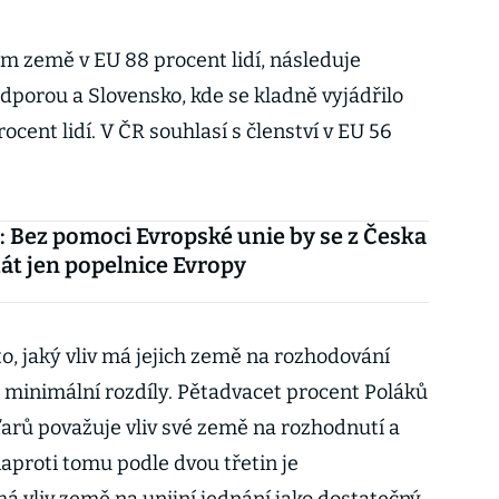
ím země v EU 88 procent lidí, následuje
porou a Slovensko, kde se kladně vyjádřilo
rocent lidí. V ČR souhlasí s členství v EU 56
 Bez pomoci Evropské unie by se z Česka
át jen popelnice Evropy
o, jaký vliv má jejich země na rozhodování
minimální rozdíly. Pětadvacet procent Poláků
arů považuje vliv své země na rozhodnutí a
aproti tomu podle dvou třetin je