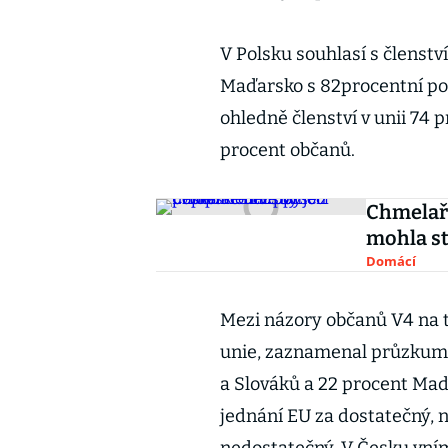
V Polsku souhlasí s členstv
Maďarsko s 82procentní pod
ohledně členství v unii 74 p
procent občanů.
Chmelař:
mohla st
Domácí
Mezi názory občanů V4 na t
unie, zaznamenal průzkum 
a Slováků a 22 procent Maď
jednání EU za dostatečný, n