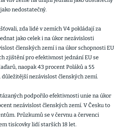
á vliv země na unijní jednání jako dostatečný
t jako nedostatečný.
ťovali, zda lidé v zemích V4 pokládají za
ednat jako celek i na úkor nezávislosti
islost členských zemí i na úkor schopnosti EU
ich zjištění pro efektivnost jednání EU se
 Maďarů, naopak 43 procent Poláků a 55
důležitější nezávislost členských zemí.
tázaných podpořilo efektivnosti unie na úkor
ocent nezávislost členských zemí. V Česku to
entům. Průzkumů se v červnu a červenci
m tisícovky lidí starších 18 let.