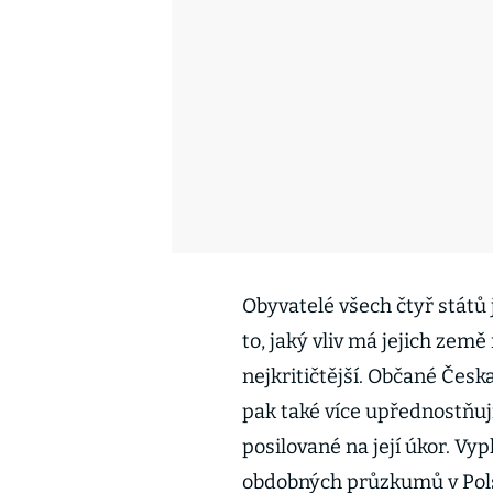
Obyvatelé všech čtyř států 
to, jaký vliv má jejich země
nejkritičtější. Občané Česk
pak také více upřednostňuj
posilované na její úkor. V
obdobných průzkumů v Pol