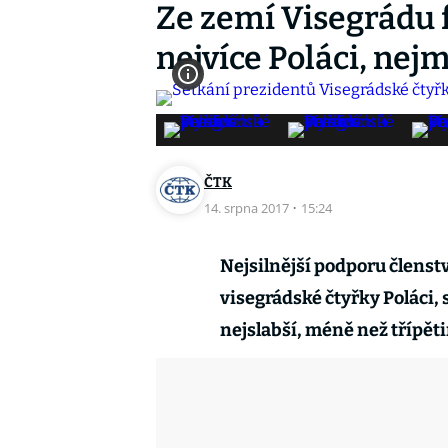
Ze zemí Visegrádu f
nejvíce Poláci, nej
ČTK
14. srpna 2017
·
15:24
Nejsilnější podporu členstv
visegrádské čtyřky Poláci, s
nejslabší, méně než třípěti