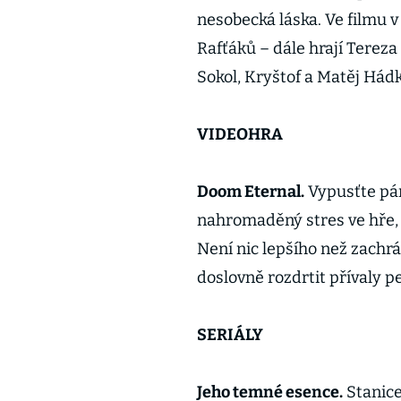
nesobecká láska. Ve filmu 
Rafťáků – dále hrají Terez
Sokol, Kryštof a Matěj Hádko
VIDEOHRA
Doom Eternal.
Vypusťte pár
nahromaděný stres ve hře, 
Není nic lepšího než zachrá
doslovně rozdrtit přívaly 
SERIÁLY
Jeho temné esence.
Stanice