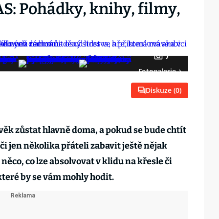
: Pohádky, knihy, filmy,
7
Fotogalerie
Diskuze (
0
)
ěk zůstat hlavně doma, a pokud se bude chtít
i jen několika přáteli zabavit ještě nějak
něco, co lze absolvovat v klidu na křesle či
 které by se vám mohly hodit.