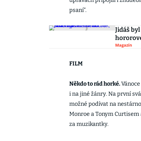
úpravách připojili i zhude
psaní“.
Jidáš by
hororové
Magazín
FILM
Někdo to rád horké.
Vánoce 
i na jiné žánry. Na první s
možné podívat na nestárnou
Monroe a Tonym Curtisem
za muzikantky.