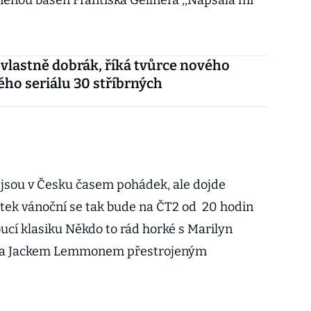
bněnou báseň Františka Gellnera ,,Napsala mi
l vlastně dobrák, říká tvůrce nového
ho seriálu 30 stříbrných
jsou v Česku časem pohádek, ale dojde
vátek vánoční se tak bude na ČT2 od 20 hodin
cí klasiku Někdo to rád horké s Marilyn
 a Jackem Lemmonem přestrojeným