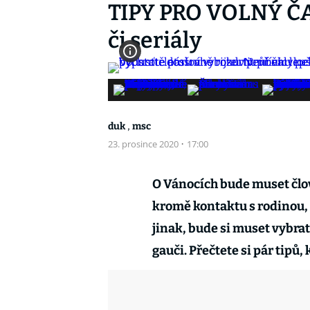
TIPY PRO VOLNÝ ČAS
či seriály
,
duk
msc
23. prosince 2020
·
17:00
O Vánocích bude muset člov
kromě kontaktu s rodinou, č
jinak, bude si muset vybrat 
gauči. Přečtete si pár tipů,