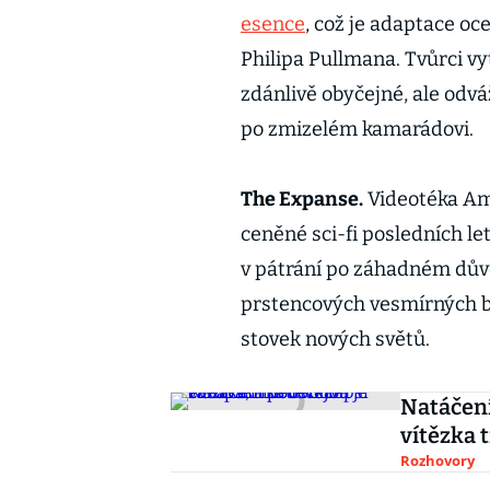
esence
, což je adaptace oc
Philipa Pullmana. Tvůrci vy
zdánlivě obyčejné, ale odvá
po zmizelém kamarádovi.
The Expanse.
Videotéka Ama
ceněné sci-fi posledních l
v pátrání po záhadném důvo
prstencových vesmírných bra
stovek nových světů.
Natáčení
vítězka 
Rozhovory