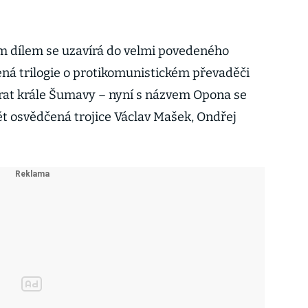
m dílem se uzavírá do velmi povedeného
ná trilogie o protikomunistickém převaděči
rat krále Šumavy – nyní s názvem Opona se
ět osvědčená trojice Václav Mašek, Ondřej