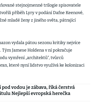
eňované stejnojmenné trilogie spisovatele
tvořili příběh Lyry v podání Dafne Keenové,
žné mladé ženy z jiného světa, pátrající
zon vydala pátou sezonu kritiky nejvíce
et. Tým Jamese Holdena v ní pokračuje
du vymření „architektů“, tvůrců
n, které nyní lidstvo využívá ke kolonizaci
 pod vodou je zábava, říká čerstvá
titulu Nejlepší evropská herečka