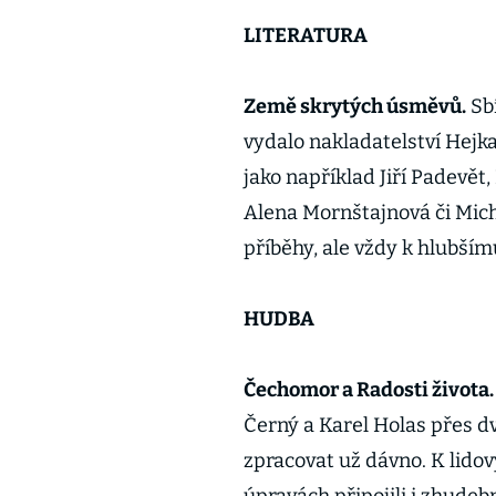
LITERATURA
Země skrytých úsměvů.
Sbí
vydalo nakladatelství Hejka
jako například Jiří Padevět
Alena Mornštajnová či Mich
příběhy, ale vždy k hlubším
HUDBA
Čechomor a Radosti života
Černý a Karel Holas přes dva
zpracovat už dávno. K lid