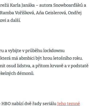
v režii Karla Janáka – autora Snowboarďáků a
a Ramba Voříšková, Aňa Geislerová, Ondřej
vi a další.
u a vybijte v průběhu lockdownu
která má abmbici být hrou letošního roku.
nit osud lidstva, a přitom krvavě a v podstatě
pekelných démonů.
 HBO nabízí dvě řady seriálu
Jeho temné