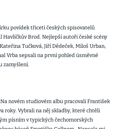
rku povídek třiceti českých spisovatelů
l Havlíčkův Brod. Nejlepší autoři české scény
, Kateřina Tučková, Jiří Dědeček, Miloš Urban,
al Vrba sepsali na první pohled úsměvné
u zamyšlení.
.
Na novém studiovém albu pracovali František
 roky. Vybrali na něj skladby, které chtěli
ovým písním v typických čechomorských