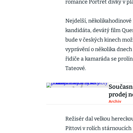
romance Portrét dívky v p
Nejdelší, několikahodinové 
kandidáta, devátý film Que
bude v českých kinech možn
vyprávění o několika dnech 
řidiče a kamaráda se prolí
Tateové.
Současné
prodej n
Archiv
Režisér dal velkou herecko
Pittovi v rolích stárnoucích