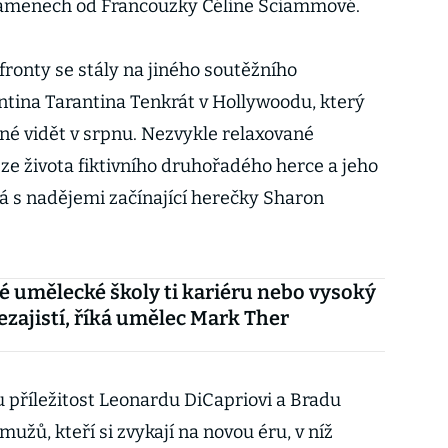
lamenech od Francouzky Céline Sciammové.
fronty se stály na jiného soutěžního
ntina Tarantina Tenkrát v Hollywoodu, který
é vidět v srpnu. Nezvykle relaxované
ze života fiktivního druhořadého herce a jeho
ná s nadějemi začínající herečky Sharon
 umělecké školy ti kariéru nebo vysoký
ezajistí, říká umělec Mark Ther
u příležitost Leonardu DiCapriovi a Bradu
 mužů, kteří si zvykají na novou éru, v níž