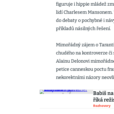
figuruje i hippie mládež 
lidí Charlesem Mansonem. T
do debaty o pochybné i náv
příkladů násilných řešení.
Mimořádný zájem o Tarantin
chudého na kontroverze či 
Alainu Delonovi mimořádné 
petice canneskou poctu fra
nekorektními názory neovli
Babiš na
říká reži
Rozhovory