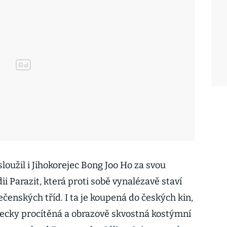
sloužil i Jihokorejec Bong Joo Ho za svou
i Parazit, která proti sobě vynalézavě staví
ečenských tříd. I ta je koupená do českých kin,
herecky procítěná a obrazově skvostná kostýmní