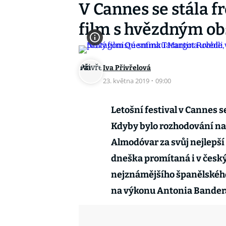
V Cannes se stála f
film s hvězdným o
Iva Přivřelová
23. května 2019
·
09:00
Letošní festival v Cannes s
Kdyby bylo rozhodování na 
Almodóvar za svůj nejlepší 
dneška promítaná i v český
nejznámějšího španělského 
na výkonu Antonia Bander