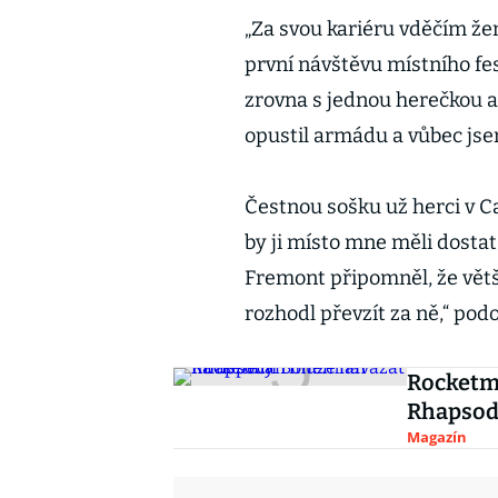
„Za svou kariéru vděčím že
první návštěvu místního fes
zrovna s jednou herečkou 
opustil armádu a vůbec jsem 
Čestnou sošku už herci v Ca
by ji místo mne měli dostat 
Fremont připomněl, že větš
rozhodl převzít za ně,“ podo
Rocketm
Rhapso
Magazín