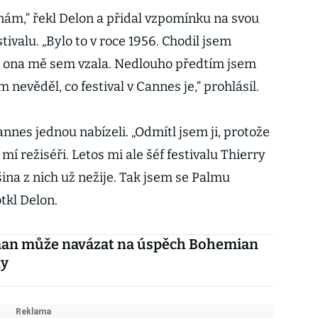
nám,“ řekl Delon a přidal vzpomínku na svou
tivalu. „Bylo to v roce 1956. Chodil jsem
a ona mě sem vzala. Nedlouho předtím jsem
nevěděl, co festival v Cannes je,“ prohlásil.
nnes jednou nabízeli. „Odmítl jsem ji, protože
mí režiséři. Letos mi ale šéf festivalu Thierry
ina z nich už nežije. Tak jsem se Palmu
tkl Delon.
an může navázat na úspěch Bohemian
dy