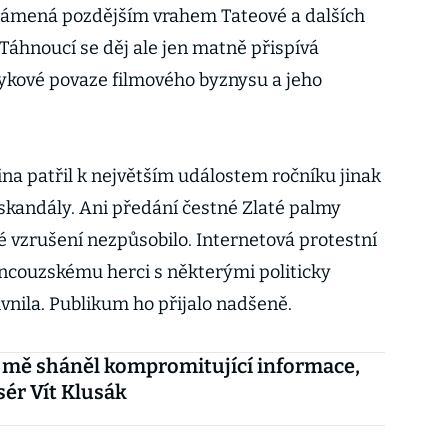
zmámená pozdějším vrahem Tateové a dalších
áhnoucí se děj ale jen matně přispívá
ykové povaze filmového byznysu a jeho
a patřil k největším událostem ročníku jinak
skandály. Ani předání čestné Zlaté palmy
vzrušení nezpůsobilo. Internetová protestní
ncouzskému herci s některými politicky
vnila. Publikum ho přijalo nadšeně.
 mě sháněl kompromitující informace,
sér Vít Klusák