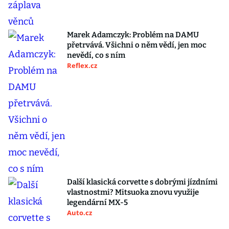
Marek Adamczyk: Problém na DAMU
přetrvává. Všichni o něm vědí, jen moc
nevědí, co s ním
Reflex.cz
Další klasická corvette s dobrými jízdními
vlastnostmi? Mitsuoka znovu využije
legendární MX-5
Auto.cz