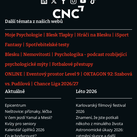
Další témata z našich webů
Moje Psychologie
Blesk Tlapky
Hráči na Blesku
iSport
Fantasy
Spotřebitelské testy
Blesku
Nemovitosti
Psychologika - podcast rozbíjející
psychologické mýty
Fotbalové přestupy
ONLINE
Eventový prostor Level 9
OKTAGON 92: Szabová
vs. Pudilová
Chance Liga 2026/27
Aktuálně
Léto 2026
Epicentrum
Karlovarský filmový festival
Neštovice: příznaky, léčba
2026
V čem jezdí Yamal a Mesii?
Znamení, že jste potkali
Kvízy pro seniory
někoho z minulého života
Kalendář úplňků 2026
Astronomické úkazy 2026:
Co je bodycount?
zatmění slunce a další