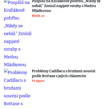
Pospíšil na Knížákově pohřbu: „Nikdy se
nebál.“ Zmínil napjaté vztahy s Medou
Mládkovou
Blesk.cz
Problémy Cadillacu s brzdami souvisí
podle Bottase s jejich chlazením
F1 Sport