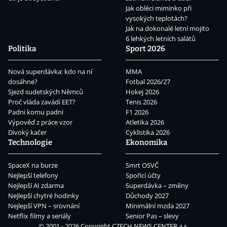
Jak obléci miminko při
vysokých teplotách?
Jak na dokonalé letní mojito
6 lehkých letních salátů
Politika
Sport 2026
Nová superdávka: kdo na ní
MMA
dosáhne?
Fotbal 2026/27
Sjezd sudetských Němců
Hokej 2026
Proč vláda zavádí EET?
Tenis 2026
Padni komu padni
F1 2026
Výpověď z práce vzor
Atletika 2026
Divoký kačer
Cyklistika 2026
Technologie
Ekonomika
SpaceX na burze
Smrt OSVČ
Nejlepší telefony
Spořicí účty
Nejlepší AI zdarma
Superdávka – změny
Nejlepší chytré hodinky
Důchody 2027
Nejlepší VPN – srovnání
Minimální mzda 2027
Netflix filmy a seriály
Senior Pas – slevy
© 2001 - 2026 Copyright
CZECH NEWS CENTER a.s.