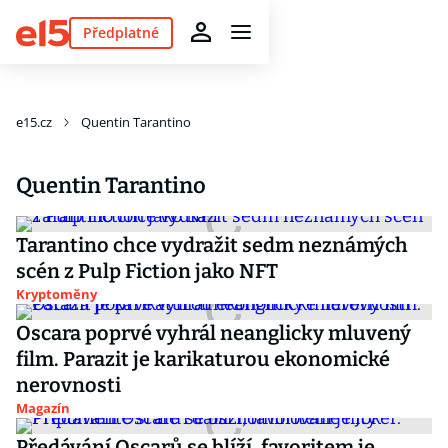
Předplatné
e15.cz
Quentin Tarantino
Quentin Tarantino
Tarantino chce vydražit sedm neznámých
scén z Pulp Fiction jako NFT
Kryptoměny
Oscara poprvé vyhrál neanglicky mluvený
film. Parazit je karikaturou ekonomické
nerovnosti
Magazín
Předávání Oscarů se blíží, favoritem je