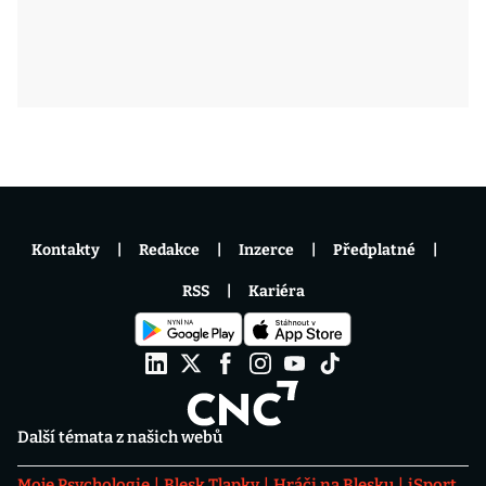
Kontakty
Redakce
Inzerce
Předplatné
RSS
Kariéra
Další témata z našich webů
Moje Psychologie
Blesk Tlapky
Hráči na Blesku
iSport