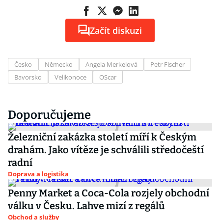
Začít diskuzi
Česko
Německo
Angela Merkelová
Petr Fischer
Bavorsko
Velikonoce
OScar
Doporučujeme
Železniční zakázka století míří k Českým
drahám. Jako vítěze je schválili středočeští
radní
Doprava a logistika
Penny Market a Coca-Cola rozjely obchodní
válku v Česku. Lahve mizí z regálů
Obchod a služby