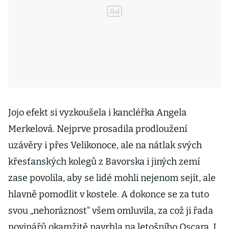
Jojo efekt si vyzkoušela i kancléřka Angela
Merkelová. Nejprve prosadila prodloužení
uzávěry i přes Velikonoce, ale na nátlak svých
křesťanských kolegů z Bavorska i jiných zemí
zase povolila, aby se lidé mohli nejenom sejít, ale
hlavně pomodlit v kostele. A dokonce se za tuto
svou „nehoráznost“ všem omluvila, za což ji řada
novinářů okamžitě navrhla na letošního Oscara. I