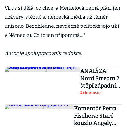
Virus si dělá, co chce, a Merkelová nemá plán, jen
uzávěry, stěžují si německá média už téměř
unisono. Bezohledné, nevděčné politické jojo už i
v Německu. Co to jen připomíná…?
Autor je spolupracovník redakce.
ANALÝZA:
Nord Stream 2
štěpí západní
alianci.
Zahraniční
Německo a
USA musejí
Komentář Petra
najít
Fischera: Staré
kompromis
kouzlo Angely