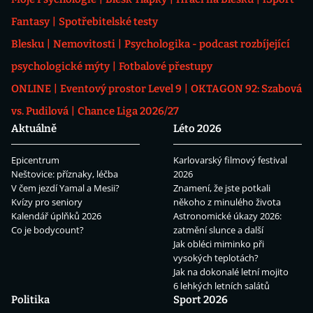
Fantasy
Spotřebitelské testy
Blesku
Nemovitosti
Psychologika - podcast rozbíjející
psychologické mýty
Fotbalové přestupy
ONLINE
Eventový prostor Level 9
OKTAGON 92: Szabová
vs. Pudilová
Chance Liga 2026/27
Aktuálně
Léto 2026
Epicentrum
Karlovarský filmový festival
Neštovice: příznaky, léčba
2026
V čem jezdí Yamal a Mesii?
Znamení, že jste potkali
Kvízy pro seniory
někoho z minulého života
Kalendář úplňků 2026
Astronomické úkazy 2026:
Co je bodycount?
zatmění slunce a další
Jak obléci miminko při
vysokých teplotách?
Jak na dokonalé letní mojito
6 lehkých letních salátů
Politika
Sport 2026