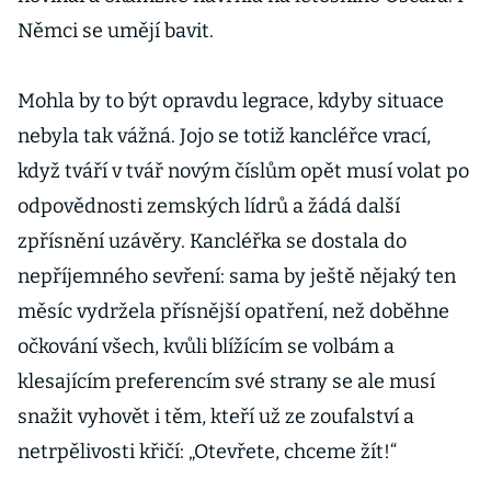
Němci se umějí bavit.
Mohla by to být opravdu legrace, kdyby situace
nebyla tak vážná. Jojo se totiž kancléřce vrací,
když tváří v tvář novým číslům opět musí volat po
odpovědnosti zemských lídrů a žádá další
zpřísnění uzávěry. Kancléřka se dostala do
nepříjemného sevření: sama by ještě nějaký ten
měsíc vydržela přísnější opatření, než doběhne
očkování všech, kvůli blížícím se volbám a
klesajícím preferencím své strany se ale musí
snažit vyhovět i těm, kteří už ze zoufalství a
netrpělivosti křičí: „Otevřete, chceme žít!“