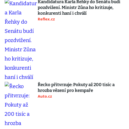
Kandidatura Karla Řehky do Senátu budí
pozdvižení. Ministr Zůna ho kritizuje,
konkurenti haní i chválí
Reflex.cz
Řecko přitvrzuje: Pokuty až 200 tisíc a
hrozba vězení pro kempaře
Auto.cz