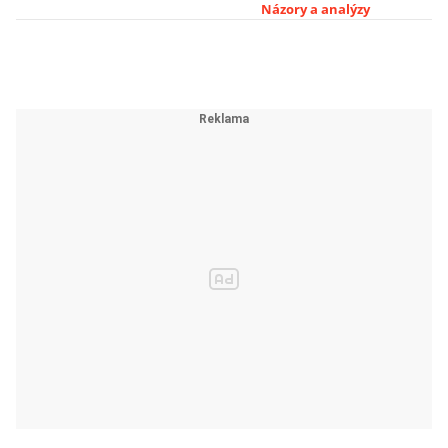
Merkelové už
Názory a analýzy
nepůsobí