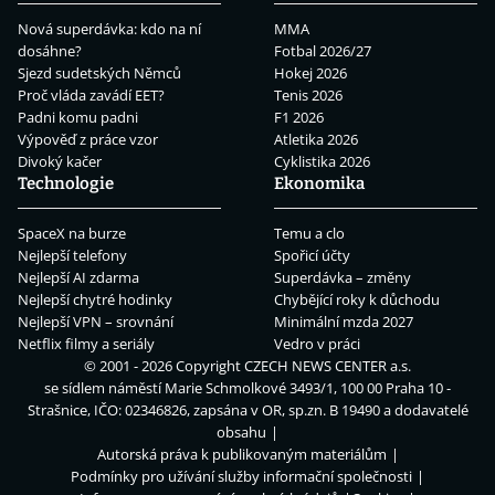
Nová superdávka: kdo na ní
MMA
dosáhne?
Fotbal 2026/27
Sjezd sudetských Němců
Hokej 2026
Proč vláda zavádí EET?
Tenis 2026
Padni komu padni
F1 2026
Výpověď z práce vzor
Atletika 2026
Divoký kačer
Cyklistika 2026
Technologie
Ekonomika
SpaceX na burze
Temu a clo
Nejlepší telefony
Spořicí účty
Nejlepší AI zdarma
Superdávka – změny
Nejlepší chytré hodinky
Chybějící roky k důchodu
Nejlepší VPN – srovnání
Minimální mzda 2027
Netflix filmy a seriály
Vedro v práci
© 2001 - 2026 Copyright
CZECH NEWS CENTER a.s.
se sídlem náměstí Marie Schmolkové 3493/1, 100 00 Praha 10 -
Strašnice, IČO: 02346826, zapsána v OR, sp.zn. B 19490 a dodavatelé
obsahu
Autorská práva k publikovaným materiálům
Podmínky pro užívání služby informační společnosti