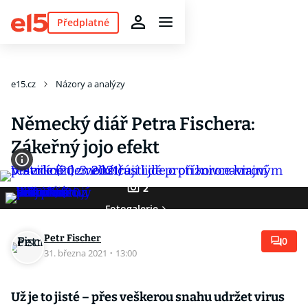
Předplatné
e15.cz
Názory a analýzy
Německý diář Petra Fischera:
Zákeřný jojo efekt
2
Fotogalerie
Petr Fischer
0
31. března 2021
·
13:00
Už je to jisté – přes veškerou snahu udržet virus