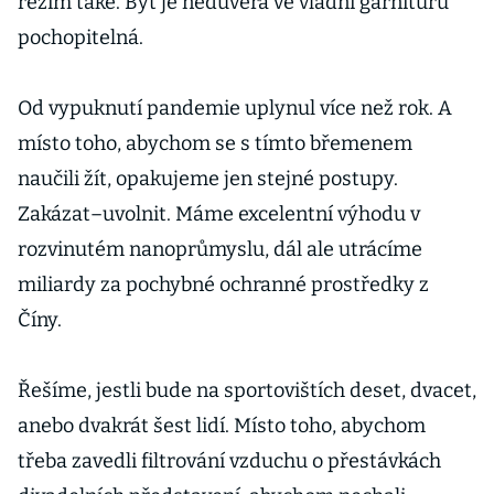
režim také. Byť je nedůvěra ve vládní garnituru
pochopitelná.
Od vypuknutí pandemie uplynul více než rok. A
místo toho, abychom se s tímto břemenem
naučili žít, opakujeme jen stejné postupy.
Zakázat–uvolnit. Máme excelentní výhodu v
rozvinutém nanoprůmyslu, dál ale utrácíme
miliardy za pochybné ochranné prostředky z
Číny.
Řešíme, jestli bude na sportovištích deset, dvacet,
anebo dvakrát šest lidí. Místo toho, abychom
třeba zavedli filtrování vzduchu o přestávkách