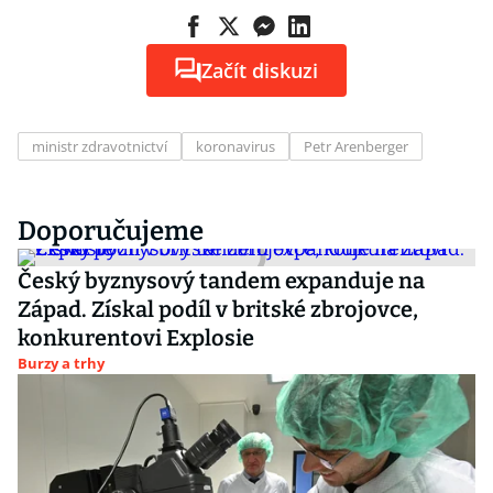
Začít diskuzi
ministr zdravotnictví
koronavirus
Petr Arenberger
Doporučujeme
Český byznysový tandem expanduje na
Západ. Získal podíl v britské zbrojovce,
konkurentovi Explosie
Burzy a trhy