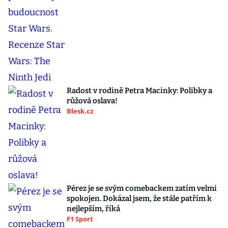
Radost v rodině Petra Macinky: Polibky a
růžová oslava!
Blesk.cz
Pérez je se svým comebackem zatím velmi
spokojen. Dokázal jsem, že stále patřím k
nejlepším, říká
F1 Sport