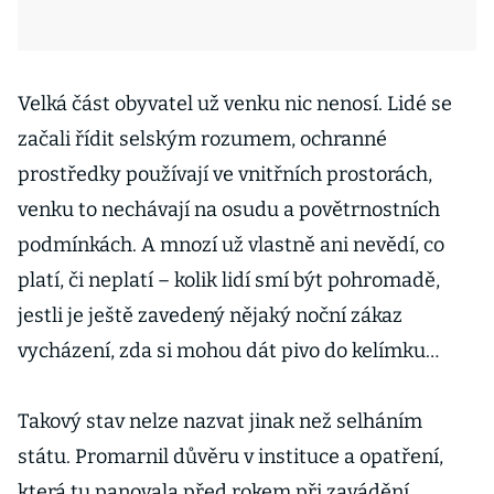
Velká část obyvatel už venku nic nenosí. Lidé se
začali řídit selským rozumem, ochranné
prostředky používají ve vnitřních prostorách,
venku to nechávají na osudu a povětrnostních
podmínkách. A mnozí už vlastně ani nevědí, co
platí, či neplatí – kolik lidí smí být pohromadě,
jestli je ještě zavedený nějaký noční zákaz
vycházení, zda si mohou dát pivo do kelímku…
Takový stav nelze nazvat jinak než selháním
státu. Promarnil důvěru v instituce a opatření,
která tu panovala před rokem při zavádění