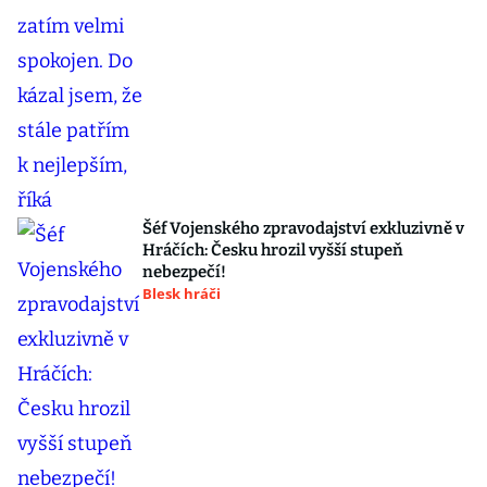
Šéf Vojenského zpravodajství exkluzivně v
Hráčích: Česku hrozil vyšší stupeň
nebezpečí!
Blesk hráči