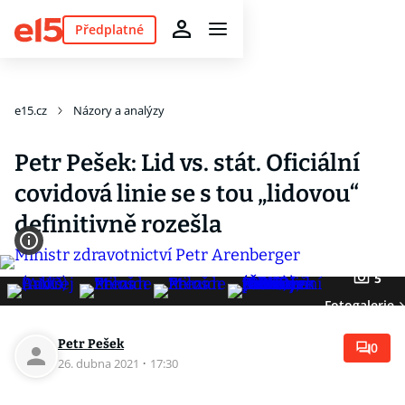
Předplatné
e15.cz
Názory a analýzy
Petr Pešek: Lid vs. stát. Oficiální
covidová linie se s tou „lidovou“
definitivně rozešla
5
Fotogalerie
Petr Pešek
0
26. dubna 2021
·
17:30