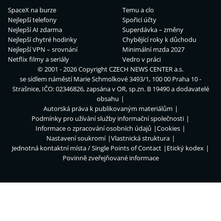
SpaceX na burze
Temu a clo
Nejlepší telefony
Spořicí účty
Nejlepší AI zdarma
Superdávka – změny
Nejlepší chytré hodinky
Chybějící roky k důchodu
Nejlepší VPN – srovnání
Minimální mzda 2027
Netflix filmy a seriály
Vedro v práci
© 2001 - 2026 Copyright
CZECH NEWS CENTER a.s.
se sídlem náměstí Marie Schmolkové 3493/1, 100 00 Praha 10 -
Strašnice, IČO: 02346826, zapsána v OR, sp.zn. B 19490 a dodavatelé
obsahu
Autorská práva k publikovaným materiálům
Podmínky pro užívání služby informační společnosti
Informace o zpracování osobních údajů
Cookies
Nastavení soukromí
Vlastnická struktura
Jednotná kontaktní místa / Single Points of Contact
Etický kodex
Povinně zveřejňované informace