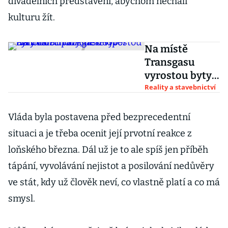
divadelních představení, abychom nechali
kulturu žít.
Na místě
Transgasu
vyrostou byty a
obchody,
Reality a stavebnictví
developer PSN
dá za pozemek
Vláda byla postavena před bezprecedentní
870 milionů
situaci a je třeba ocenit její prvotní reakce z
loňského března. Dál už je to ale spíš jen příběh
tápání, vyvolávání nejistot a posilování nedůvěry
ve stát, kdy už člověk neví, co vlastně platí a co má
smysl.