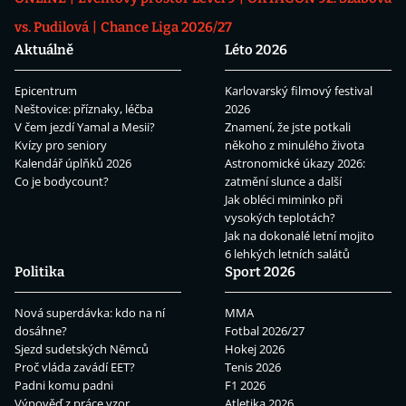
vs. Pudilová
Chance Liga 2026/27
Aktuálně
Léto 2026
Epicentrum
Karlovarský filmový festival
Neštovice: příznaky, léčba
2026
V čem jezdí Yamal a Mesii?
Znamení, že jste potkali
Kvízy pro seniory
někoho z minulého života
Kalendář úplňků 2026
Astronomické úkazy 2026:
Co je bodycount?
zatmění slunce a další
Jak obléci miminko při
vysokých teplotách?
Jak na dokonalé letní mojito
6 lehkých letních salátů
Politika
Sport 2026
Nová superdávka: kdo na ní
MMA
dosáhne?
Fotbal 2026/27
Sjezd sudetských Němců
Hokej 2026
Proč vláda zavádí EET?
Tenis 2026
Padni komu padni
F1 2026
Výpověď z práce vzor
Atletika 2026