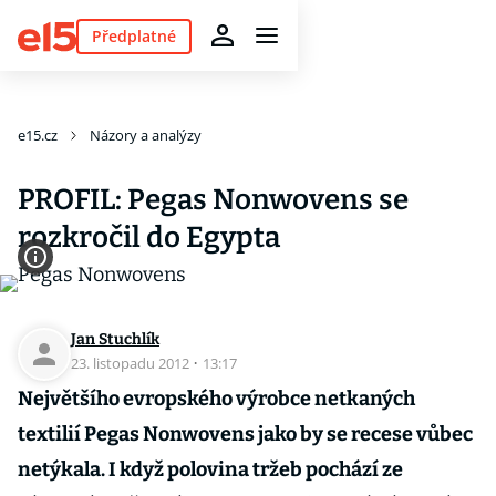
Předplatné
e15.cz
Názory a analýzy
PROFIL: Pegas Nonwovens se
rozkročil do Egypta
Jan Stuchlík
23. listopadu 2012
·
13:17
Největšího evropského výrobce netkaných
textilií Pegas Nonwovens jako by se recese vůbec
netýkala. I když polovina tržeb pochází ze