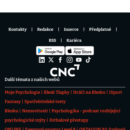
Kontakty
Redakce
Inzerce
Předplatné
RSS
Kariéra
Další témata z našich webů
Moje Psychologie
Blesk Tlapky
Hráči na Blesku
iSport
Fantasy
Spotřebitelské testy
Blesku
Nemovitosti
Psychologika - podcast rozbíjející
psychologické mýty
Fotbalové přestupy
ONLINE
Eventový prostor Level 9
OKTAGON 92: Szabová