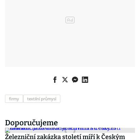
firmy
textilní průmysl
Doporučujeme
Železniční zakázka století míří k Českým