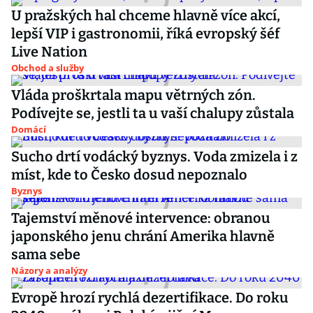
U pražských hal chceme hlavně více akcí,
lepší VIP i gastronomii, říká evropský šéf
Live Nation
Obchod a služby
Vláda proškrtala mapu větrných zón.
Podívejte se, jestli ta u vaší chalupy zůstala
Domácí
Sucho drtí vodácký byznys. Voda zmizela i z
míst, kde to Česko dosud nepoznalo
Byznys
Tajemství měnové intervence: obranou
japonského jenu chrání Amerika hlavně
sama sebe
Názory a analýzy
Evropě hrozí rychlá dezertifikace. Do roku