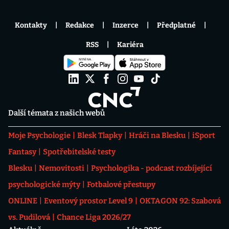
Kontakty
Redakce
Inzerce
Předplatné
RSS
Kariéra
Další témata z našich webů
Moje Psychologie
Blesk Tlapky
Hráči na Blesku
iSport
Fantasy
Spotřebitelské testy
Blesku
Nemovitosti
Psychologika - podcast rozbíjející
psychologické mýty
Fotbalové přestupy
ONLINE
Eventový prostor Level 9
OKTAGON 92: Szabová
vs. Pudilová
Chance Liga 2026/27