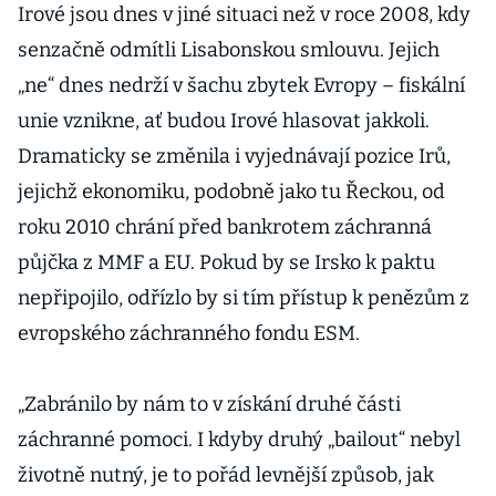
Irové jsou dnes v jiné situaci než v roce 2008, kdy
senzačně odmítli Lisabonskou smlouvu. Jejich
„ne“ dnes nedrží v šachu zbytek Evropy – fiskální
unie vznikne, ať budou Irové hlasovat jakkoli.
Dramaticky se změnila i vyjednávají pozice Irů,
jejichž ekonomiku, podobně jako tu Řeckou, od
roku 2010 chrání před bankrotem záchranná
půjčka z MMF a EU. Pokud by se Irsko k paktu
nepřipojilo, odřízlo by si tím přístup k penězům z
evropského záchranného fondu ESM.
„Zabránilo by nám to v získání druhé části
záchranné pomoci. I kdyby druhý „bailout“ nebyl
životně nutný, je to pořád levnější způsob, jak