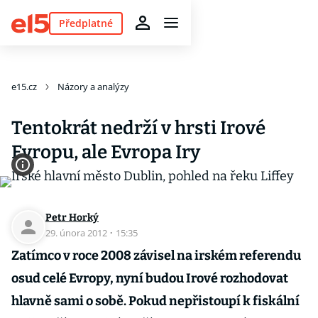
Předplatné
e15.cz
Názory a analýzy
Tentokrát nedrží v hrsti Irové
Evropu, ale Evropa Iry
Petr Horký
29. února 2012
·
15:35
Zatímco v roce 2008 závisel na irském referendu
osud celé Evropy, nyní budou Irové rozhodovat
hlavně sami o sobě. Pokud nepřistoupí k fiskální