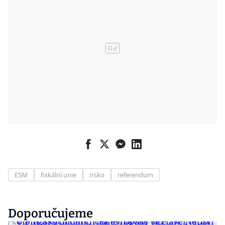
ESM
fiskální unie
Irsko
referendum
Doporučujeme