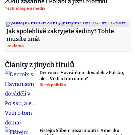
2040 zasáhne i Polabí a jižní Moravu
Technologie a média
Jak spolehlivě zakryjete šediny? Tohle
musíte znát
Reklama
Články z jiných titulů
Decroix s Havránkem dováděli v Polsku,
ale… Vědí o tom doma?
Blesk politika
Fištejn: Slibem nezarmoutíš. Ameriku