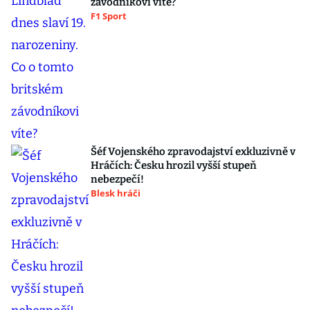
závodníkovi víte?
F1 Sport
Šéf Vojenského zpravodajství exkluzivně v
Hráčích: Česku hrozil vyšší stupeň
nebezpečí!
Blesk hráči