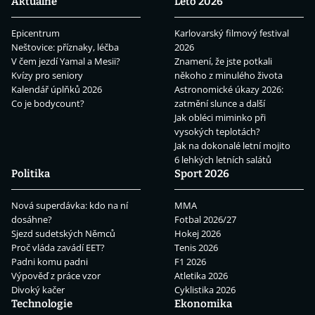
Aktuálně
Léto 2026
Epicentrum
Karlovarský filmový festival
Neštovice: příznaky, léčba
2026
V čem jezdí Yamal a Mesii?
Znamení, že jste potkali
Kvízy pro seniory
někoho z minulého života
Kalendář úplňků 2026
Astronomické úkazy 2026:
Co je bodycount?
zatmění slunce a další
Jak obléci miminko při
vysokých teplotách?
Jak na dokonalé letní mojito
6 lehkých letních salátů
Politika
Sport 2026
Nová superdávka: kdo na ní
MMA
dosáhne?
Fotbal 2026/27
Sjezd sudetských Němců
Hokej 2026
Proč vláda zavádí EET?
Tenis 2026
Padni komu padni
F1 2026
Výpověď z práce vzor
Atletika 2026
Divoký kačer
Cyklistika 2026
Technologie
Ekonomika