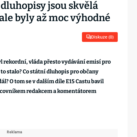
 dluhopisy jsou skvělá
 ale byly až moc výhodné
Diskuze (
0
)
l rekordní, vláda přesto vydávání emisí pro
 to stalo? Co státní dluhopis pro občany
ál? O tom se v dalším díle E15 Castu bavil
pracovníkem redakcem a komentátorem