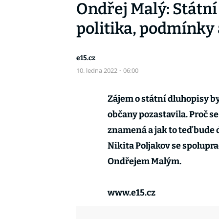
Ondřej Malý: Státní
politika, podmínky
e15.cz
10. ledna 2022
·
06:00
Zájem o státní dluhopisy by
občany pozastavila. Proč se
znamená a jak to teď bude d
Nikita Poljakov se spolu
Ondřejem Malým.
www.e15.cz